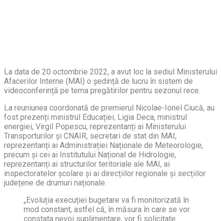
La data de 20 octombrie 2022, a avut loc la sediul Ministerului
Afacerilor Interne (MAI) o ședință de lucru în sistem de
videoconferință pe tema pregătirilor pentru sezonul rece.
La reuniunea coordonată de premierul Nicolae-Ionel Ciucă, au
fost prezenți ministrul Educației, Ligia Deca, ministrul
energiei, Virgil Popescu, reprezentanți ai Ministerului
Transporturilor și CNAIR, secretari de stat din MAI,
reprezentanți ai Administrației Naționale de Meteorologie,
precum și cei ai Institutului Național de Hidrologie,
reprezentanți ai structurilor teritoriale ale MAI, ai
inspectoratelor școlare și ai direcțiilor regionale și secțiilor
județene de drumuri naționale.
„Evoluția execuției bugetare va fi monitorizată în
mod constant, astfel că, în măsura în care se vor
constata nevoi suplimentare, vor fi solicitate