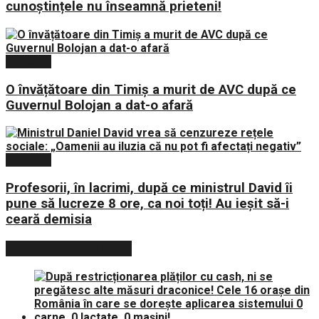
cunoștințele nu înseamnă prieteni!
Educație
O învățătoare din Timiș a murit de AVC după ce
Guvernul Bolojan a dat-o afară
Educație
Profesorii, în lacrimi, după ce ministrul David îi
pune să lucreze 8 ore, ca noi toți! Au ieșit să-i
ceară demisia
POSTARI POPULARE