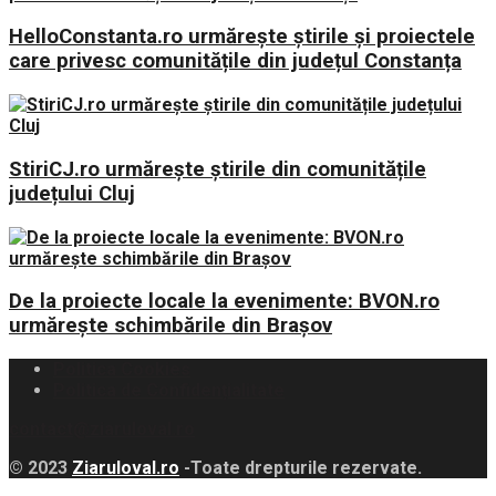
HelloConstanta.ro urmărește știrile și proiectele
care privesc comunitățile din județul Constanța
StiriCJ.ro urmărește știrile din comunitățile
județului Cluj
De la proiecte locale la evenimente: BVON.ro
urmărește schimbările din Brașov
Politica Cookies
Politica de Confidențialitate
contact@ziaruloval.ro
© 2023
Ziaruloval.ro
-Toate drepturile rezervate.