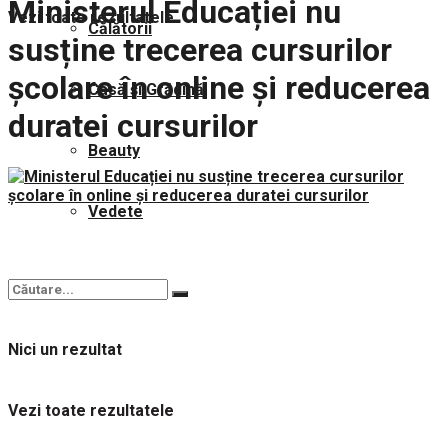
Ministerul Educației nu
Vezi toate rezultatele
Călătorii
susține trecerea cursurilor
școlare în online și reducerea
Casă și Grădină
duratei cursurilor
Beauty
Vedete
Nici un rezultat
Vezi toate rezultatele