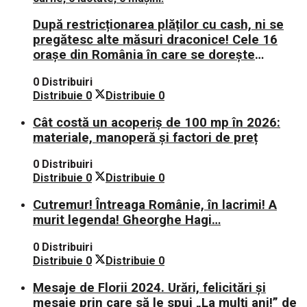
După restricționarea plăților cu cash, ni se
pregătesc alte măsuri draconice! Cele 16
orașe din România în care se dorește
aplicarea sistemului 0 carne, 0 lactate, 0
0 Distribuiri
mașini!
Distribuie
0
Distribuie
0
Cât costă un acoperiș de 100 mp în 2026:
materiale, manoperă și factori de preț
0 Distribuiri
Distribuie
0
Distribuie
0
Cutremur! Întreaga Românie, în lacrimi! A
murit legenda! Gheorghe Hagi…
0 Distribuiri
Distribuie
0
Distribuie
0
Mesaje de Florii 2024. Urări, felicitări și
mesaje prin care să le spui „La mulți ani!” de