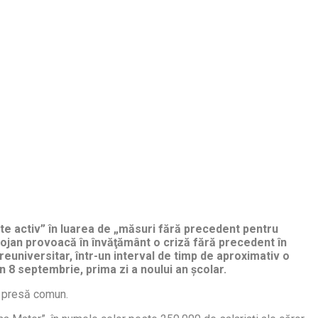
arte activ” în luarea de „măsuri fără precedent pentru
lojan provoacă în învăţământ o criză fără precedent în
euniversitar, într-un interval de timp de aproximativ o
 în 8 septembrie, prima zi a noului an şcolar.
de presă comun.