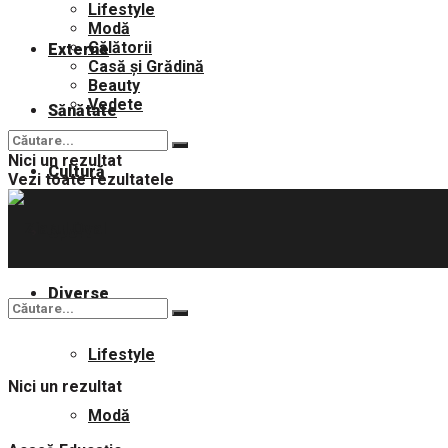
Lifestyle
Modă
Călătorii
Externe
Casă și Grădină
Beauty
Vedete
Sănătate
Nici un rezultat
Cultură
Vezi toate rezultatele
Sport
Diverse
Lifestyle
Nici un rezultat
Modă