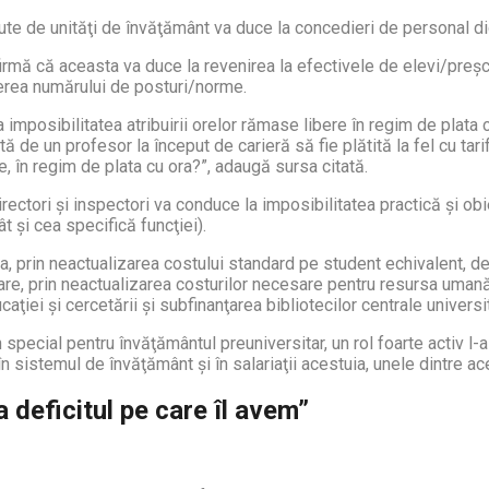
te de unităţi de învăţământ va duce la concedieri de personal didac
firmă că aceasta va duce la revenirea la efectivele de elevi/preşc
cerea numărului de posturi/norme.
a imposibilitatea atribuirii orelor rămase libere în regim de plat
tă de un profesor la început de carieră să fie plătită la fel cu tarif
, în regim de plata cu ora?”, adaugă sursa citată.
irectori şi inspectori va conduce la imposibilitatea practică şi ob
t şi cea specifică funcţiei).
, prin neactualizarea costului standard pe student echivalent, de
tare, prin neactualizarea costurilor necesare pentru resursa umană ş
ţiei şi cercetării şi subfinanţarea bibliotecilor centrale universit
special pentru învăţământul preuniversitar, un rol foarte activ l-a
n sistemul de învăţământ şi în salariaţii acestuia, unele dintre aces
a deficitul pe care îl avem”