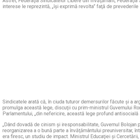
Astfel, Federaţia Sindicatelor Libere din Învăţământ, Federaţia 
interese le reprezintă, „îşi exprimă revolta” faţă de prevederile
Sindicatele arată că, în ciuda tuturor demersurilor făcute şi a 
promulga această lege, discuţii cu prim-ministrul Guvernului Româ
Parlamentului, „din nefericire, această lege profund antisocială a
„Dând dovadă de cinism şi iresponsabilitate, Guvernul Bolojan p
reorganizarea a o bună parte a învăţământului preuniversitar, în
era firesc, un studiu de impact. Ministrul Educaţiei şi Cercetării