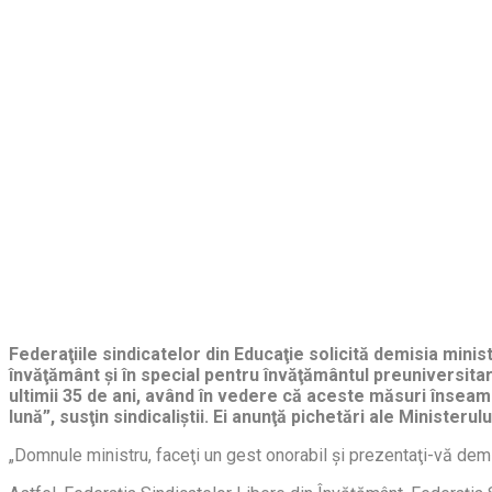
Federaţiile sindicatelor din Educaţie solicită demisia mini
învăţământ şi în special pentru învăţământul preuniversita
ultimii 35 de ani, având în vedere că aceste măsuri înseamn
lună”, susţin sindicaliştii. Ei anunţă pichetări ale Ministeru
„Domnule ministru, faceţi un gest onorabil şi prezentaţi-vă demi