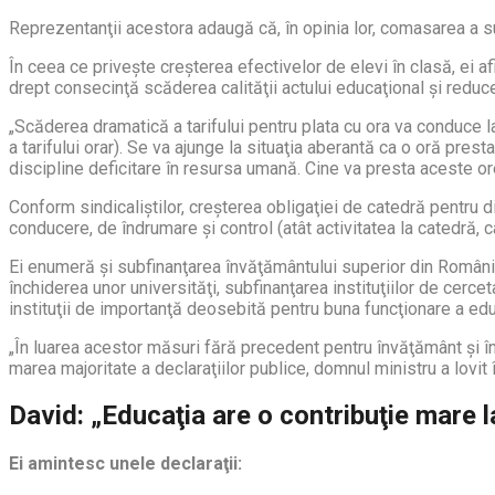
Reprezentanţii acestora adaugă că, în opinia lor, comasarea a su
În ceea ce priveşte creşterea efectivelor de elevi în clasă, ei a
drept consecinţă scăderea calităţii actului educaţional şi redu
„Scăderea dramatică a tarifului pentru plata cu ora va conduce l
a tarifului orar). Se va ajunge la situaţia aberantă ca o oră presta
discipline deficitare în resursa umană. Cine va presta aceste ore
Conform sindicaliştilor, creşterea obligaţiei de catedră pentru d
conducere, de îndrumare şi control (atât activitatea la catedră, câ
Ei enumeră şi subfinanţarea învăţământului superior din România
închiderea unor universităţi, subfinanţarea instituţiilor de cerce
instituţii de importanţă deosebită pentru buna funcţionare a educa
„În luarea acestor măsuri fără precedent pentru învăţământ şi în 
marea majoritate a declaraţiilor publice, domnul ministru a lovit î
David: „Educaţia are o contribuţie mare l
Ei amintesc unele declaraţii: