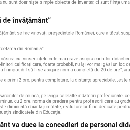
a nu sunt doar nişte simple obiecte de inventar, ci sunt fiinţe um
i de învăţământ”
ţământ se fac vinovaţi: preşedintele României, care a tăcut suspe
ercetarea din România”:
ăsura cu consecinţele cele mai grave asupra cadrelor didactice. R
linitori calificaţi care, foarte probabil, nu îşi vor mai găsi un loc 
va fi imposibil să li se asigure norma completă de 20 de ore”, ara
 a primi 2 ore, pentru completare, la distanţe apreciabile, „este c
cinilor de muncă, pe lângă celelalte îndatoriri profesionale, cee
diminua, cu 2 ore, norma de predare pentru profesorii care au gradu
e diminuată chiar la jumătate, restul orelor fiind dedicate pentru 
 susţin sindicatele din Educaţie.
t va duce la concedieri de personal didac