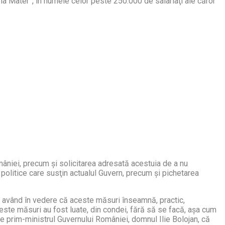
ma Mater”, în numele celor peste 250.000 de salariaţi ale căror
mâniei, precum şi solicitarea adresată acestuia de a nu
 politice care susţin actualul Guvern, precum şi pichetarea
i, având în vedere că aceste măsuri înseamnă, practic,
ceste măsuri au fost luate, din condei, fără să se facă, aşa cum
 pe prim-ministrul Guvernului României, domnul Ilie Bolojan, că