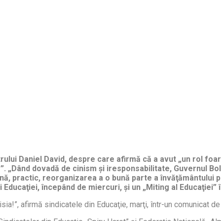
strului Daniel David, despre care afirmă că a avut „un rol fo
r”. „Dând dovadă de cinism şi iresponsabilitate, Guvernul Bo
ă, practic, reorganizarea a o bună parte a învăţământului pr
lui Educaţiei, începând de miercuri, şi un „Miting al Educaţiei”
sia!”, afirmă sindicatele din Educaţie, marţi, într-un comunicat 