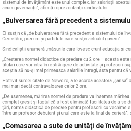
sistemul de învăţământ este unul complex, iar salariaţii acestui
acum guvernanţii”, afirmă reprezentanţii sindicatelor.
„Bulversarea fără precedent a sistemulu
Ei susţin că „de bulversarea fără precedent a sistemului de învă
Cercetării, precum şi partidele care susţin actualul guvern”.
Sindicaliştii enumeră „măsurile care lovesc crunt educaţia şi c
„Creşterea normei didactice de predare cu 2 ore – acesta este m
titulari care vor intra în restrângere de activitate şi profesori sup
aceştia să nu-şi mai primească salariile întregi, asta pentru că 
Potrivit sursei citate de News.ro, a le acorda acestora „şansa“ de
mai mari decât contravaloarea celor 2 ore.
„De asemenea, mărirea normei de predare va însemna mărirea sar
complet greşit şi faptul că a fost eliminată facilitatea de a se 
ţări, norma didactică de predare pentru profesorii cu vechime est
între un profesor debutant şi unul care este la final de carieră”,
„Comasarea a sute de unităţi de învăţămân