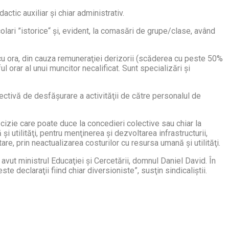
tic auxiliar şi chiar administrativ.
olari ”istorice“ şi, evident, la comasări de grupe/clase, având
a cu ora, din cauza remuneraţiei derizorii (scăderea cu peste 50%
ul orar al unui muncitor necalificat. Sunt specializări şi
iectivă de desfăşurare a activităţii de către personalul de
cizie care poate duce la concedieri colective sau chiar la
i utilităţi, pentru menţinerea şi dezvoltarea infrastructurii,
are, prin neactualizarea costurilor cu resursa umană şi utilităţi.
 avut ministrul Educaţiei şi Cercetării, domnul Daniel David. În
te declaraţii fiind chiar diversioniste”, susţin sindicaliştii.