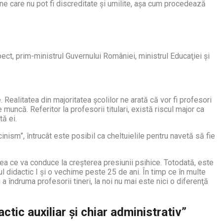
ane care nu pot fi discreditate şi umilite, aşa cum procedează
ct, prim-ministrul Guvernului României, ministrul Educaţiei şi
ealitatea din majoritatea şcolilor ne arată că vor fi profesori
de muncă. Referitor la profesorii titulari, există riscul major ca
tă ei.
inism”, întrucât este posibil ca cheltuielile pentru navetă să fie
a ce va conduce la creşterea presiunii psihice. Totodată, este
l didactic I şi o vechime peste 25 de ani. În timp ce în multe
a îndruma profesorii tineri, la noi nu mai este nici o diferenţă
tic auxiliar şi chiar administrativ”