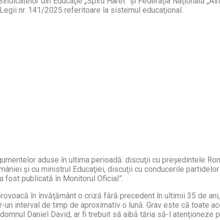
Sindicatelor din Educaţie „Spiru Haret” şi Federaţia Naţională „Al
 Legii nr. 141/2025 referitoare la sistemul educaţional.
argumentelor aduse în ultima perioadă: discuţii cu preşedintele Ro
niei şi cu ministrul Educaţiei, discuţii cu conducerile partidelor
 fost publicată în Monitorul Oficial”.
rovoacă în învăţământ o criză fără precedent în ultimii 35 de an
tr-un interval de timp de aproximativ o lună. Grav este că toate a
, domnul Daniel David, ar fi trebuit să aibă tăria să-l atenţioneze