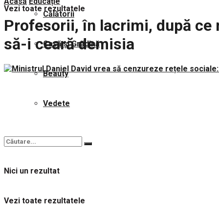
Acasă
Educație
Vezi toate rezultatele
Călătorii
Profesorii, în lacrimi, după ce 
să-i ceară demisia
Casă și Grădină
Beauty
Vedete
Nici un rezultat
Vezi toate rezultatele