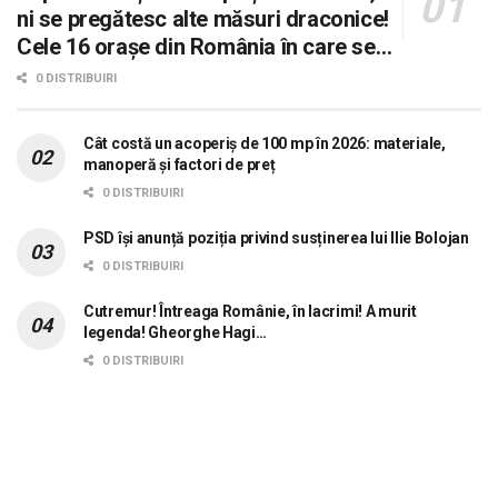
ni se pregătesc alte măsuri draconice!
Cele 16 orașe din România în care se
dorește aplicarea sistemului 0 carne, 0
0 DISTRIBUIRI
lactate, 0 mașini!
Cât costă un acoperiș de 100 mp în 2026: materiale,
manoperă și factori de preț
0 DISTRIBUIRI
PSD își anunță poziția privind susținerea lui Ilie Bolojan
0 DISTRIBUIRI
Cutremur! Întreaga Românie, în lacrimi! A murit
legenda! Gheorghe Hagi…
0 DISTRIBUIRI