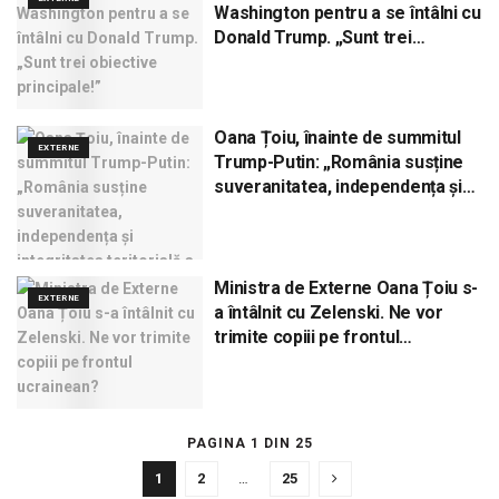
Washington pentru a se întâlni cu
Donald Trump. „Sunt trei
obiective principale!”
Oana Țoiu, înainte de summitul
EXTERNE
Trump-Putin: „România susține
suveranitatea, independența și
integritatea teritorială a
Ucrainei”
Ministra de Externe Oana Țoiu s-
EXTERNE
a întâlnit cu Zelenski. Ne vor
trimite copiii pe frontul
ucrainean?
PAGINA 1 DIN 25
1
2
…
25