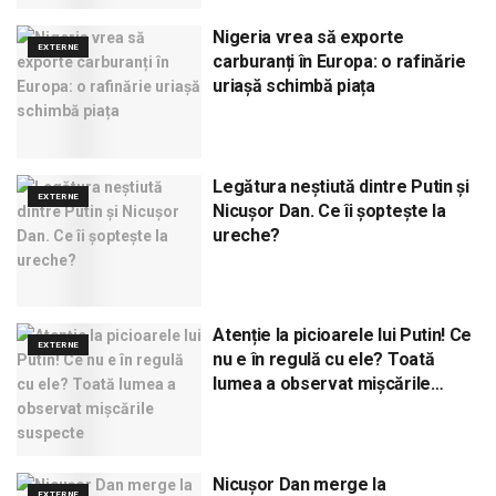
Nigeria vrea să exporte
EXTERNE
carburanți în Europa: o rafinărie
uriașă schimbă piața
Legătura neștiută dintre Putin și
EXTERNE
Nicușor Dan. Ce îi șoptește la
ureche?
Atenție la picioarele lui Putin! Ce
EXTERNE
nu e în regulă cu ele? Toată
lumea a observat mișcările
suspecte
Nicușor Dan merge la
EXTERNE