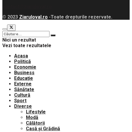
contact@ziaruloval.ro
© 2023
Ziaruloval.ro
-Toate drepturile rezervate.
Nici un rezultat
Vezi toate rezultatele
Acasa
Politică
Economie
Business
Educație
Externe
Sănătate
Cultură
Sport
Diverse
Lifestyle
Modă
Călătorii
Casă și Grădină