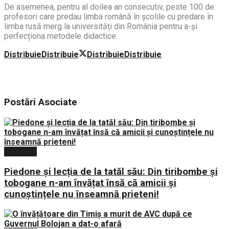
De asemenea, pentru al doilea an consecutiv, peste 100 de
profesori care predau limba română în școlile cu predare în
limba rusă merg la universități din România pentru a-și
perfecționa metodele didactice.
Distribuie
Distribuie
Distribuie
Distribuie
Postări
Asociate
Educație
Piedone și lecția de la tatăl său: Din tiribombe și
tobogane n-am învățat însă că amicii și
cunoștințele nu înseamnă prieteni!