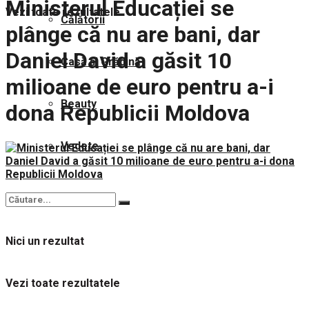
Ministerul Educației se
Vezi toate rezultatele
Călătorii
plânge că nu are bani, dar
Daniel David a găsit 10
Casă și Grădină
milioane de euro pentru a-i
Beauty
dona Republicii Moldova
Vedete
Nici un rezultat
Vezi toate rezultatele