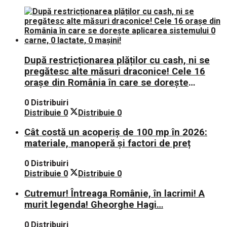
După restricționarea plăților cu cash, ni se
pregătesc alte măsuri draconice! Cele 16
orașe din România în care se dorește
aplicarea sistemului 0 carne, 0 lactate, 0
0 Distribuiri
mașini!
Distribuie
0
Distribuie
0
Cât costă un acoperiș de 100 mp în 2026:
materiale, manoperă și factori de preț
0 Distribuiri
Distribuie
0
Distribuie
0
Cutremur! Întreaga Românie, în lacrimi! A
murit legenda! Gheorghe Hagi…
0 Distribuiri