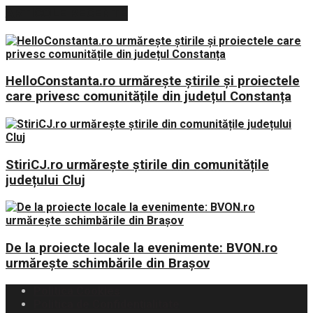
ARTICOLE RECENTE
HelloConstanta.ro urmărește știrile și proiectele
care privesc comunitățile din județul Constanța
StiriCJ.ro urmărește știrile din comunitățile
județului Cluj
De la proiecte locale la evenimente: BVON.ro
urmărește schimbările din Brașov
Politica Cookies
Politica de Confidențialitate