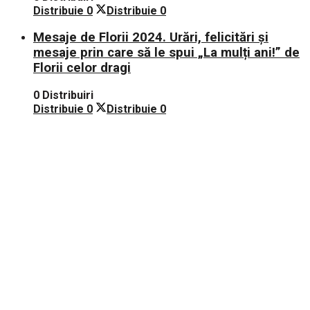
Distribuie
0
Distribuie
0
Mesaje de Florii 2024. Urări, felicitări și
mesaje prin care să le spui „La mulți ani!” de
Florii celor dragi
0 Distribuiri
Distribuie
0
Distribuie
0