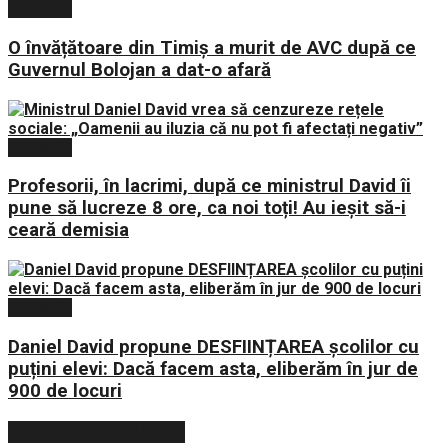
Educație
O învățătoare din Timiș a murit de AVC după ce
Guvernul Bolojan a dat-o afară
Educație
Profesorii, în lacrimi, după ce ministrul David îi
pune să lucreze 8 ore, ca noi toți! Au ieșit să-i
ceară demisia
Educație
Daniel David propune DESFIINȚAREA școlilor cu
puțini elevi: Dacă facem asta, eliberăm în jur de
900 de locuri
POSTARI POPULARE