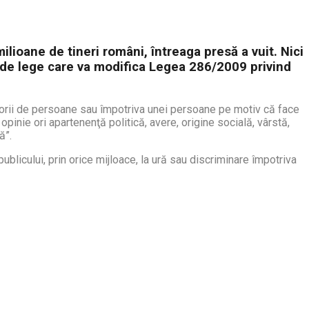
ilioane de tineri români, întreaga presă a vuit. Nici
ct de lege care va modifica Legea 286/2009 privind
ategorii de persoane sau împotriva unei persoane pe motiv că face
 opinie ori apartenenţă politică, avere, origine socială, vârstă,
ă”.
publicului, prin orice mijloace, la ură sau discriminare împotriva