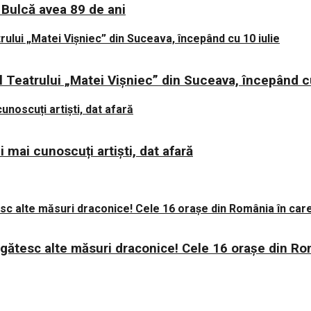
ana Bulcă avea 89 de ani
 Teatrului „Matei Vișniec” din Suceava, începând cu
 mai cunoscuți artiști, dat afară
regătesc alte măsuri draconice! Cele 16 orașe din Ro