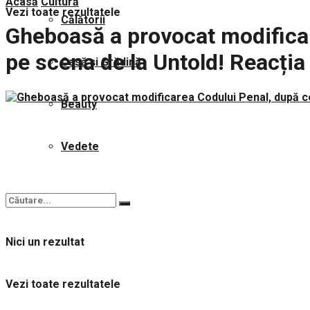
Acasă
Cultură
Vezi toate rezultatele
Călătorii
Gheboasă a provocat modificare
pe scena de la Untold! Reacția
Casă și Grădină
Beauty
Vedete
Nici un rezultat
Vezi toate rezultatele