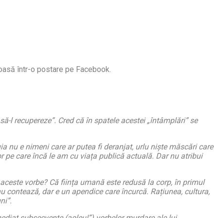
eboasă într-o postare pe Facebook.
ă-l recupereze”. Cred că în spatele acestei „întâmplări” se
uia nu e nimeni care ar putea fi deranjat, urlu niște măscări care
 pe care încă le am cu viața publică actuală. Dar nu atribui
 aceste vorbe? Că ființa umană este redusă la corp, în primul
că nu contează, dar e un apendice care încurcă. Rațiunea, cultura,
ni”.
mediat subsecvente (aoleu!”) vorbelor murdare ale lui