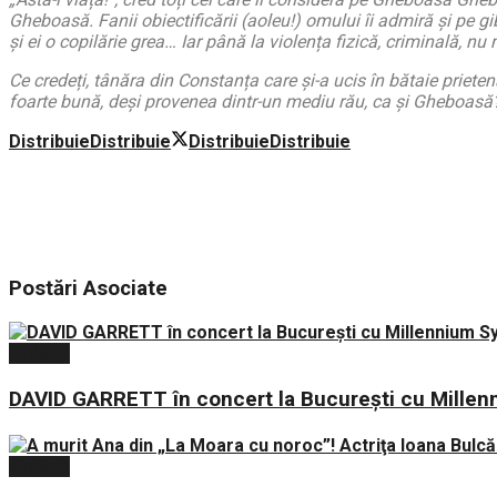
Gheboasă. Fanii obiectificării (aoleu!) omului îi admiră și pe gi
și ei o copilărie grea… Iar până la violența fizică, criminală, nu
Ce credeți, tânăra din Constanța care și-a ucis în bătaie priete
foarte bună, deși provenea dintr-un mediu rău, ca și Gheboas
Distribuie
Distribuie
Distribuie
Distribuie
Postări
Asociate
Cultură
DAVID GARRETT în concert la București cu Mille
Cultură