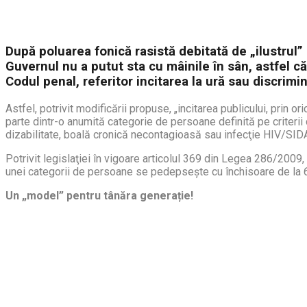
După poluarea fonică rasistă debitată de „ilustrul” 
Guvernul nu a putut sta cu mâinile în sân, astfel c
Codul penal, referitor incitarea la ură sau discrimi
Astfel, potrivit modificării propuse, „incitarea publicului, prin
parte dintr-o anumită categorie de persoane definită pe criterii de
dizabilitate, boală cronică necontagioasă sau infecţie HIV/SIDA
Potrivit legislaţiei în vigoare articolul 369 din Legea 286/2009, i
unei categorii de persoane se pedepseşte cu închisoare de la 6
Un „model” pentru tânăra generație!