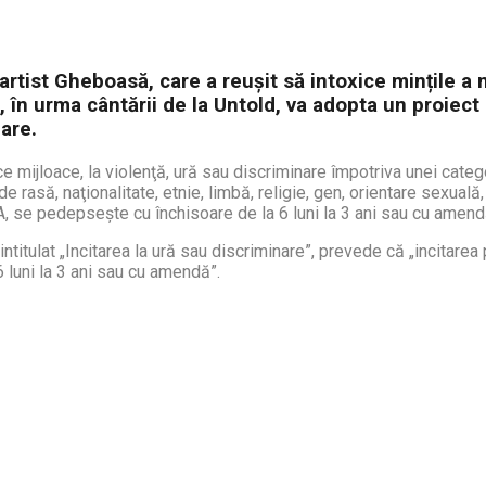
artist Gheboasă, care a reușit să intoxice mințile a m
ă, în urma cântării de la Untold, va adopta un proie
nare.
 orice mijloace, la violenţă, ură sau discriminare împotriva unei c
 rasă, naţionalitate, etnie, limbă, religie, gen, orientare sexuală,
, se pedepseşte cu închisoare de la 6 luni la 3 ani sau cu amend
ntitulat „Incitarea la ură sau discriminare”, prevede că „incitarea 
 luni la 3 ani sau cu amendă”.