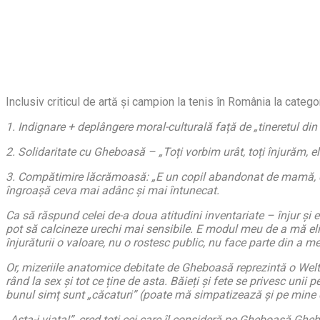
Inclusiv criticul de artă și campion la tenis în România la cate
1. Indignare + deplângere moral-culturală față de „tineretul din 
2. Solidaritate cu Gheboasă – „Toți vorbim urât, toți înjurăm, e
3. Compătimire lăcrămoasă: „E un copil abandonat de mamă, cu ta
îngroașă ceva mai adânc și mai întunecat.
Ca să răspund celei de-a doua atitudini inventariate – înjur și e
pot să calcineze urechi mai sensibile. E modul meu de a mă eli
înjurăturii o valoare, nu o rostesc public, nu face parte din a
Or, mizeriile anatomice debitate de Gheboasă reprezintă o Welt
rând la sex și tot ce ține de asta. Băieți și fete se privesc unii 
bunul simț sunt „căcaturi” (poate mă simpatizează și pe mine ci
„Asta-i viața!”, cred toți cei care îl consideră pe Gheboasă Gh