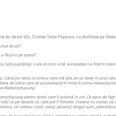
goria de vârstă 50+, Cristian Tudor Popescu, l-a desființat pe Gh
ziua de azi”.
l a făcut-o pe scenă”.
tă pușcăriaș, n-are el nicio vină, societatea n-a fost în stare s
u. Când joc tenis cu cineva care mă știe, pe un teren în jurul căr
bera de izâna care se acumulează în mine în urma interacțiunilor
 mea Weltanschauung.
anschauung pentru tinerii care îl aclamă în cor. Ce spun de fapt
pe alții ca pe obiecte vii, care pot fi folosite. Creierul nu numai 
neva, că vorbesc cool), sexul, alcoolul, drogul sunt „adevărăciu
eboss. Și nu numai pe el. Violul, comerțul cu carne umană, sunt i