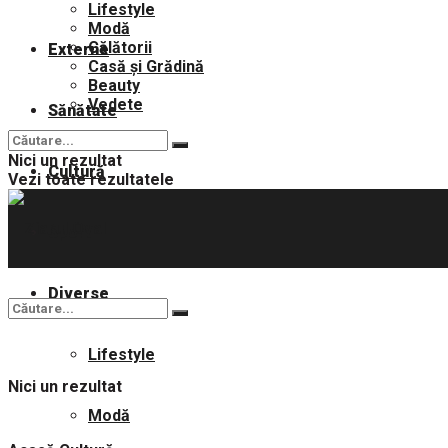
Lifestyle
Modă
Călătorii
Externe
Casă și Grădină
Beauty
Vedete
Sănătate
Nici un rezultat
Cultură
Vezi toate rezultatele
Sport
Diverse
Lifestyle
Nici un rezultat
Modă