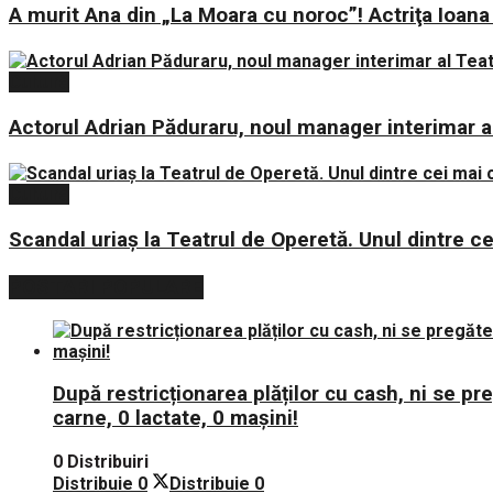
A murit Ana din „La Moara cu noroc”! Actriţa Io
Cultură
Actorul Adrian Păduraru, noul manager interimar al
Cultură
Scandal uriaș la Teatrul de Operetă. Unul dintre cei
POSTARI POPULARE
După restricționarea plăților cu cash, ni se p
carne, 0 lactate, 0 mașini!
0 Distribuiri
Distribuie
0
Distribuie
0