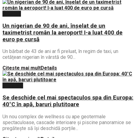
Diverse
Un nigerian de 90 de ani, înșelat de un
taximetrist român la aeroport! I-a luat 400 de
euro pe cursă
Un bărbat de 43 de ani ar fi preluat, în regim de taxi, un
cetățean nigerian în vârstă de 90...
Citeste mai mult
Details
Lifestyle
Se deschide cel mai spectaculos spa din Europa:
40°C în apă, baruri plutitoare
Un nou complex de wellness cu ape geotermale
spectaculoase, cascade interioare și piscine panoramice se
pregătește să își deschidă porțile...