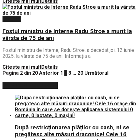
Citeste mai mult
Details
Diverse
Fostul ministru de Interne Radu Stroe a murit la
vârsta de 75 de ani
Fostul ministru de Interne, Radu Stroe, a decedat joi, 12 iunie
2025, la vârsta de 75 de ani. Informația a...
Citeste mai mult
Details
Pagina 2 din 20
Anterior
1
2
3
…
20
Următorul
POSTARI POPULARE
După restricționarea plăților cu cash, ni se
pregătesc alte măsuri draconice! Cele 16