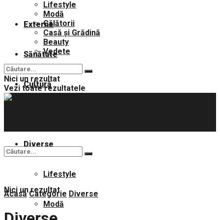
Lifestyle
Modă
Călătorii
Externe
Casă și Grădină
Beauty
Vedete
Sănătate
Nici un rezultat
Cultură
Vezi toate rezultatele
Sport
Diverse
Lifestyle
Nici un rezultat
Acasă
Categorie
Diverse
Modă
Diverse