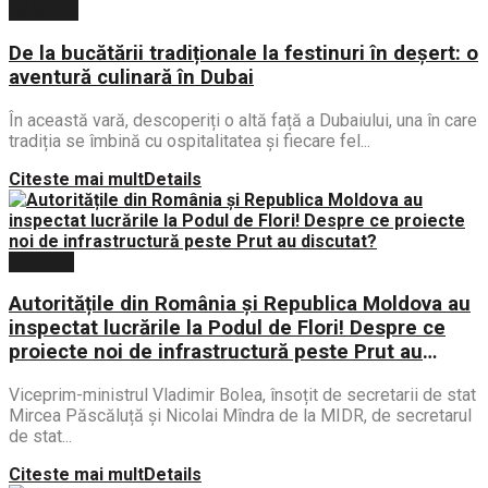
Călătorii
De la bucătării tradiționale la festinuri în deșert: o
aventură culinară în Dubai
În această vară, descoperiți o altă față a Dubaiului, una în care
tradiția se îmbină cu ospitalitatea și fiecare fel...
Citeste mai mult
Details
Diverse
Autoritățile din România și Republica Moldova au
inspectat lucrările la Podul de Flori! Despre ce
proiecte noi de infrastructură peste Prut au
discutat?
Viceprim-ministrul Vladimir Bolea, însoțit de secretarii de stat
Mircea Păscăluță și Nicolai Mîndra de la MIDR, de secretarul
de stat...
Citeste mai mult
Details