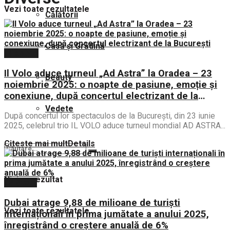
Vezi toate rezultatele
Călătorii
Casă și Grădină
Lifestyle
Il Volo aduce turneul „Ad Astra” la Oradea – 23
Beauty
noiembrie 2025: o noapte de pasiune, emoție și
conexiune, după concertul electrizant de la
București
Vedete
După concertul lor spectaculos de la București, din 23 iunie
2025, celebrul trio IL VOLO aduce turneul mondial AD ASTRA...
Citeste mai mult
Details
Nici un rezultat
Călătorii
Dubai atrage 9,88 de milioane de turiști
Vezi toate rezultatele
internaționali în prima jumătate a anului 2025,
înregistrând o creștere anuală de 6%