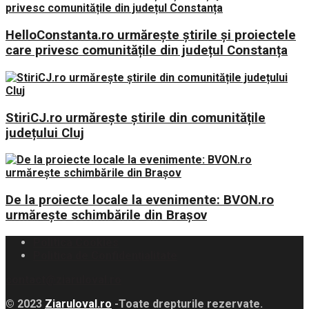
HelloConstanta.ro urmărește știrile și proiectele
care privesc comunitățile din județul Constanța
StiriCJ.ro urmărește știrile din comunitățile
județului Cluj
De la proiecte locale la evenimente: BVON.ro
urmărește schimbările din Brașov
Politica Cookies
Politica de Confidențialitate
contact@ziaruloval.ro
© 2023
Ziaruloval.ro
-Toate drepturile rezervate.