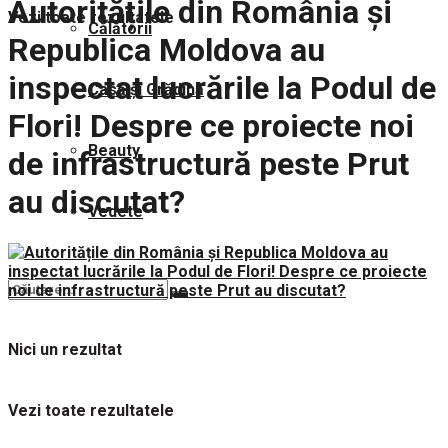
Autoritățile din România și
Vezi toate rezultatele
Călătorii
Republica Moldova au
inspectat lucrările la Podul de
Casă și Grădină
Flori! Despre ce proiecte noi
Beauty
de infrastructură peste Prut
au discutat?
Vedete
Nici un rezultat
Vezi toate rezultatele