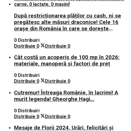
După restricționarea plăților cu cash, ni se
pregătesc alte măsuri draconice! Cele 16
orașe din România în care se dorește
aplicarea sistemului 0 carne, 0 lactate, 0
0 Distribuiri
mașini!
Distribuie
0
Distribuie
0
Cât costă un acoperiș de 100 mp în 2026:
materiale, manoperă și factori de preț
0 Distribuiri
Distribuie
0
Distribuie
0
Cutremur! Întreaga Românie, în lacrimi! A
murit legenda! Gheorghe Hagi…
0 Distribuiri
Distribuie
0
Distribuie
0
Mesaje de Florii 2024. Urări, felicitări și