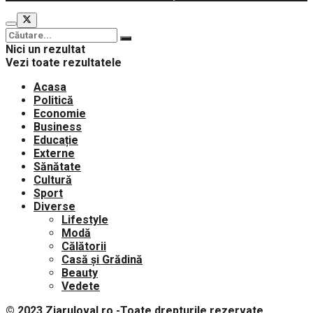
Nici un rezultat
Vezi toate rezultatele
Acasa
Politică
Economie
Business
Educație
Externe
Sănătate
Cultură
Sport
Diverse
Lifestyle
Modă
Călătorii
Casă și Grădină
Beauty
Vedete
© 2023
Ziaruloval.ro
-Toate drepturile rezervate.