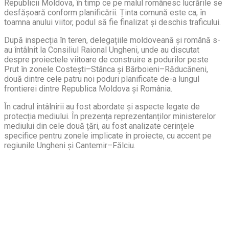
Republicii Moldova, în timp ce pe malul românesc lucrările se
desfășoară conform planificării. Ținta comună este ca, în
toamna anului viitor, podul să fie finalizat și deschis traficului.
După inspecția în teren, delegațiile moldoveană și română s-
au întâlnit la Consiliul Raional Ungheni, unde au discutat
despre proiectele viitoare de construire a podurilor peste
Prut în zonele Costești–Stânca și Bărboieni–Răducăneni,
două dintre cele patru noi poduri planificate de-a lungul
frontierei dintre Republica Moldova și România.
În cadrul întâlnirii au fost abordate și aspecte legate de
protecția mediului. În prezența reprezentanților ministerelor
mediului din cele două țări, au fost analizate cerințele
specifice pentru zonele implicate în proiecte, cu accent pe
regiunile Ungheni și Cantemir–Fălciu.