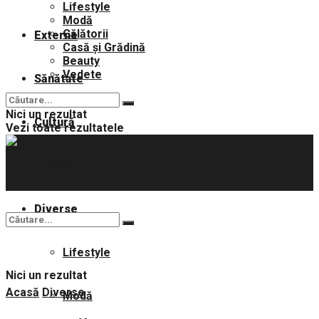
Lifestyle
Modă
Călătorii
Externe
Casă și Grădină
Beauty
Vedete
Sănătate
Nici un rezultat
Cultură
Vezi toate rezultatele
Sport
Diverse
Lifestyle
Nici un rezultat
Acasă
Diverse
Modă