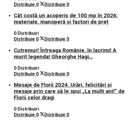
Distribuie
0
Distribuie
0
Cât costă un acoperiș de 100 mp în 2026:
materiale, manoperă și factori de preț
0 Distribuiri
Distribuie
0
Distribuie
0
Cutremur! Întreaga Românie, în lacrimi! A
murit legenda! Gheorghe Hagi…
0 Distribuiri
Distribuie
0
Distribuie
0
Mesaje de Florii 2024. Urări, felicitări și
mesaje prin care să le spui „La mulți ani!” de
Florii celor dragi
0 Distribuiri
Distribuie
0
Distribuie
0