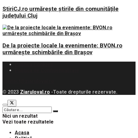
StiriCJ.ro urmărește știrile din comunitățile
județului Cluj
De la proiecte locale la evenimente: BVON.ro
urmărește schimbările din Brașov
Politica Cookies
Politica de Confidențialitate
contact@ziaruloval.ro
© 2023
Ziaruloval.ro
-Toate drepturile rezervate.
Nici un rezultat
Vezi toate rezultatele
Acasa