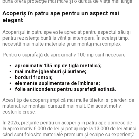
bună oferă protecție mai mare și o durată de viață mai lungă.
Acoperiș în patru ape pentru un aspect mai
elegant
Acoperișul în patru ape este apreciat pentru aspectul său și
pentru rezistența bună la vânt și intemperii. În același timp,
necesită mai multe materiale și un montaj mai complex.
Pentru o suprafață de aproximativ 100 mp sunt necesare:
aproximativ 135 mp de țiglă metalică;
mai multe jgheaburi și burlane;
borduri fronton;
elemente suplimentare de îmbinare;
folie anticondens pentru suprafață extinsă.
Acest tip de acoperiș implică mai multe tăieturi și pierderi de
material, iar montajul durează mai mult. Din acest motiv,
costurile cresc.
În 2026, prețurile pentru un acoperiș în patru ape pornesc de
la aproximativ 6.000 de lei și pot ajunge la 13.000 de lei atunci
când sunt folosite materiale premium și echipe cu experiență.