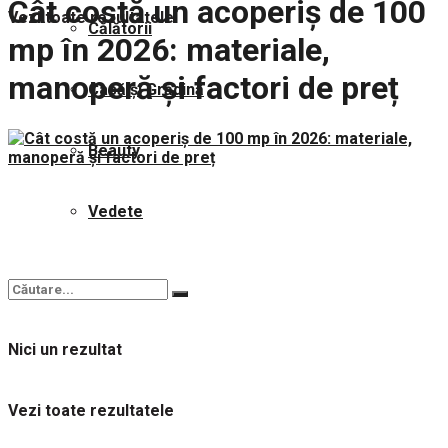
Cât costă un acoperiș de 100
Vezi toate rezultatele
Călătorii
mp în 2026: materiale,
manoperă și factori de preț
Casă și Grădină
Beauty
Vedete
Nici un rezultat
Vezi toate rezultatele