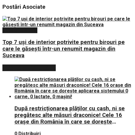
Postări
Asociate
Casă și Grădină
Top 7 uși de interior potrivite pentru birouri pe
care le găsești într-un renumit magazin din
Suceava
POSTARI POPULARE
După restricționarea plăților cu cash, ni se
pregătesc alte măsuri draconice! Cele 16
orașe din România în care se dorește
aplicarea sistemului 0 carne, 0 lactate, 0
0 Distribuiri
mașini!