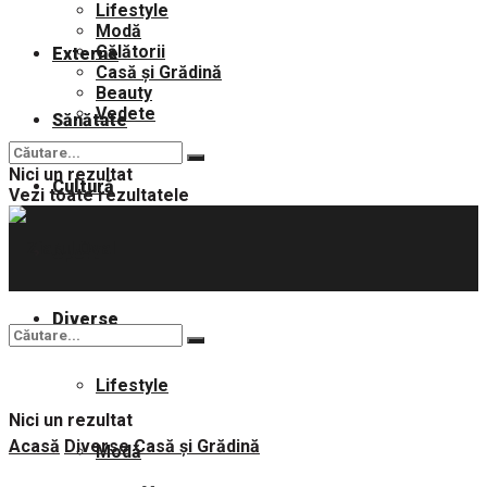
Lifestyle
Modă
Călătorii
Externe
Casă și Grădină
Beauty
Vedete
Sănătate
Nici un rezultat
Cultură
Vezi toate rezultatele
Sport
Diverse
Lifestyle
Nici un rezultat
Acasă
Diverse
Casă și Grădină
Modă