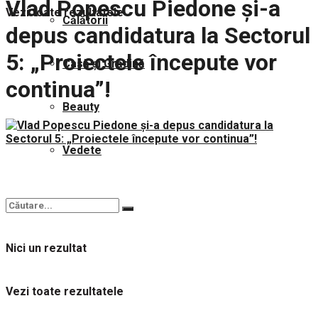
Vlad Popescu Piedone și-a
Vezi toate rezultatele
Călătorii
depus candidatura la Sectorul
5: „Proiectele începute vor
Casă și Grădină
continua”!
Beauty
Vedete
Nici un rezultat
Vezi toate rezultatele