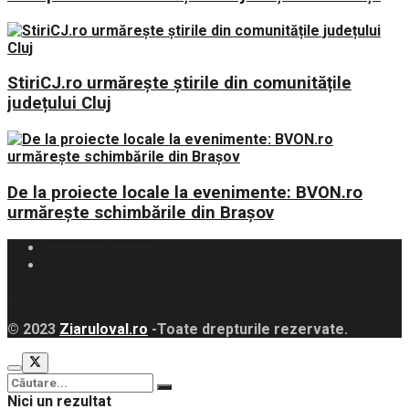
StiriCJ.ro urmărește știrile din comunitățile
județului Cluj
De la proiecte locale la evenimente: BVON.ro
urmărește schimbările din Brașov
Politica Cookies
Politica de Confidențialitate
contact@ziaruloval.ro
© 2023
Ziaruloval.ro
-Toate drepturile rezervate.
Nici un rezultat