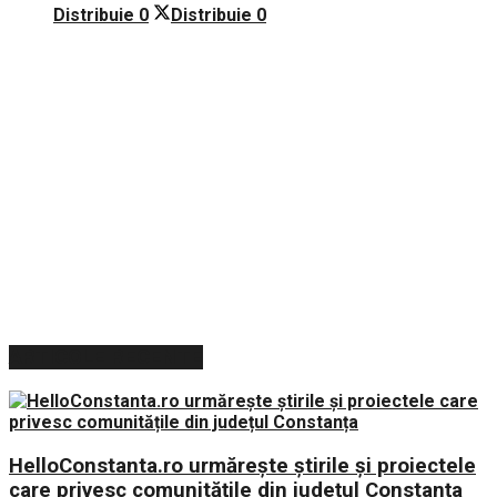
Distribuie
0
Distribuie
0
ARTICOLE RECENTE
HelloConstanta.ro urmărește știrile și proiectele
care privesc comunitățile din județul Constanța