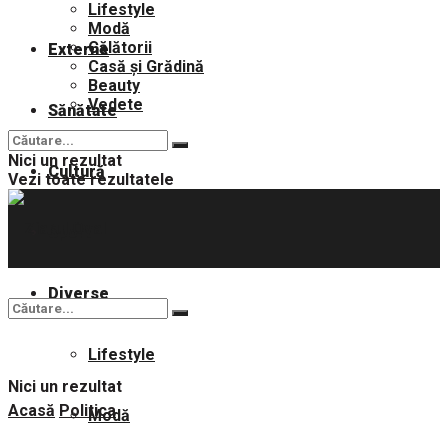
Lifestyle
Modă
Călătorii
Externe
Casă și Grădină
Beauty
Vedete
Sănătate
Nici un rezultat
Cultură
Vezi toate rezultatele
Sport
Diverse
Lifestyle
Nici un rezultat
Acasă
Politica
Modă