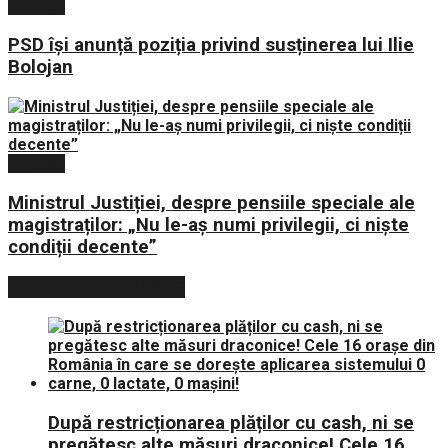
Politica
PSD își anunță poziția privind susținerea lui Ilie
Bolojan
Politica
Ministrul Justiției, despre pensiile speciale ale
magistraților: „Nu le-aș numi privilegii, ci niște
condiții decente”
POSTARI POPULARE
După restricționarea plăților cu cash, ni se
pregătesc alte măsuri draconice! Cele 16