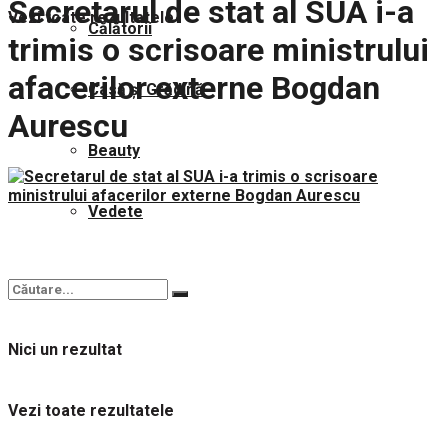
Secretarul de stat al SUA i-a
Vezi toate rezultatele
Călătorii
trimis o scrisoare ministrului
afacerilor externe Bogdan
Casă și Grădină
Aurescu
Beauty
Vedete
Nici un rezultat
Vezi toate rezultatele