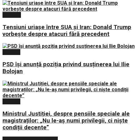
Externe
Tensiuni uriașe între SUA și Iran: Donald Trump
vorbește despre atacuri fără precedent
Politica
PSD își anunță poziția privind susținerea lui Ilie
Bolojan
Politica
Ministrul Justiției, despre pensiile speciale ale
magistraților: „Nu le-aș numi privilegii, ci niște
condiții decente”