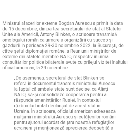
Ministrul afacerilor externe Bogdan Aurescu a primit la data
de 15 decembrie, din partea secretarului de stat al Statelor
Unite ale Americii, Antony Blinken, o scrisoare transmisă
omologului român ca urmare a organizării cu succes și
găzduirii în perioada 29-30 noiembrie 2022, la București, de
către șeful diplomației române, a Reuniunii miniștrilor de
externe din statele membre NATO, respectiv în urma
consultărilor politice bilaterale avute cu prilejul vizitei înaltului
oficial american, la 29 noiembrie.
„De asemenea, secretarul de stat Blinken se
referă în documentul transmis ministrului Aurescu
la faptul că ambele state sunt decise, ca Aliați
NATO, să-și consolideze cooperarea pentru a
răspunde amenințărilor Rusiei, în contextul
războiului brutal declanșat de acest stat în
Ucraina. În scrisoare, oficialul american adresează
mulțumiri ministrului Aurescu și cetățenilor români
pentru ajutorul acordat de țara noastră refugiaților
ucraineni și menționează aprecierea deosebită a