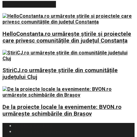
ARTICOLE RECENTE
HelloConstanta.ro urmărește știrile și proiectele
care privesc comunitățile din județul Constanța
StiriCJ.ro urmărește știrile din comunitățile
județului Cluj
De la proiecte locale la evenimente: BVON.ro
urmărește schimbările din Brașov
Politica Cookies
Politica de Confidențialitate