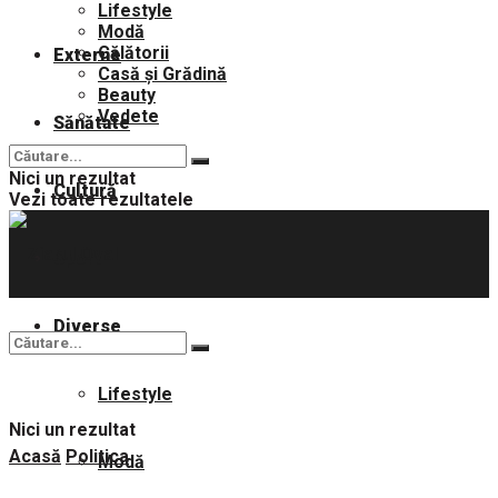
Lifestyle
Modă
Călătorii
Externe
Casă și Grădină
Beauty
Vedete
Sănătate
Nici un rezultat
Cultură
Vezi toate rezultatele
Sport
Diverse
Lifestyle
Nici un rezultat
Acasă
Politica
Modă