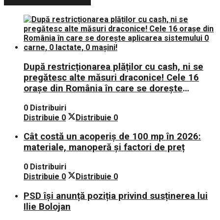
POSTARI POPULARE
După restricționarea plăților cu cash, ni se
pregătesc alte măsuri draconice! Cele 16
orașe din România în care se dorește
aplicarea sistemului 0 carne, 0 lactate, 0
0 Distribuiri
mașini!
Distribuie
0
Distribuie
0
Cât costă un acoperiș de 100 mp în 2026:
materiale, manoperă și factori de preț
0 Distribuiri
Distribuie
0
Distribuie
0
PSD își anunță poziția privind susținerea lui
Ilie Bolojan