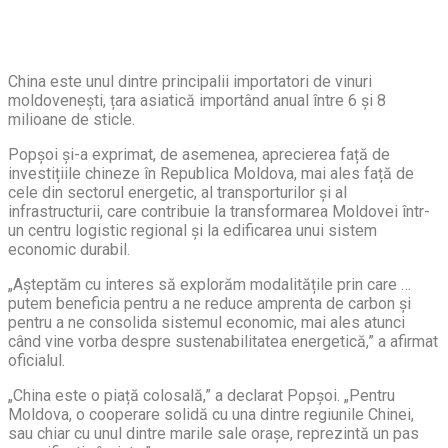
China este unul dintre principalii importatori de vinuri
moldovenești, țara asiatică importând anual între 6 și 8
milioane de sticle.
Popșoi și-a exprimat, de asemenea, aprecierea față de
investițiile chineze în Republica Moldova, mai ales față de
cele din sectorul energetic, al transporturilor și al
infrastructurii, care contribuie la transformarea Moldovei într-
un centru logistic regional și la edificarea unui sistem
economic durabil.
„Așteptăm cu interes să explorăm modalitățile prin care …
putem beneficia pentru a ne reduce amprenta de carbon și
pentru a ne consolida sistemul economic, mai ales atunci
când vine vorba despre sustenabilitatea energetică,” a afirmat
oficialul.
„China este o piață colosală,” a declarat Popșoi. „Pentru
Moldova, o cooperare solidă cu una dintre regiunile Chinei,
sau chiar cu unul dintre marile sale orașe, reprezintă un pas