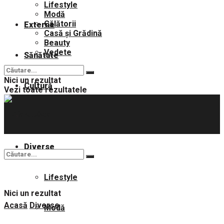
Lifestyle
Modă
Călătorii
Externe
Casă și Grădină
Beauty
Vedete
Sănătate
Nici un rezultat
Cultură
Vezi toate rezultatele
Sport
Diverse
Lifestyle
Nici un rezultat
Acasă
Diverse
Modă