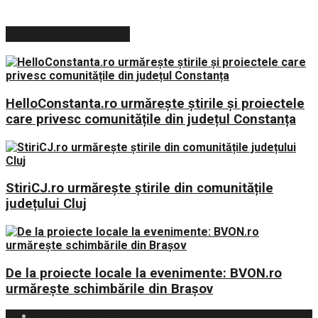
ARTICOLE RECENTE
HelloConstanta.ro urmărește știrile și proiectele
care privesc comunitățile din județul Constanța
StiriCJ.ro urmărește știrile din comunitățile
județului Cluj
De la proiecte locale la evenimente: BVON.ro
urmărește schimbările din Brașov
Politica Cookies