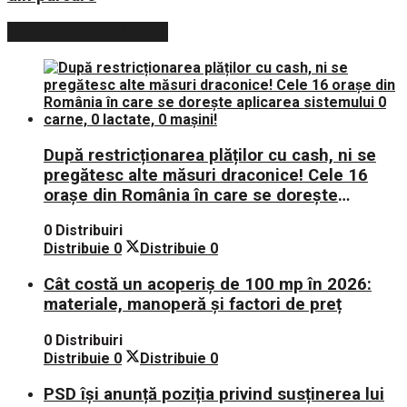
POSTARI POPULARE
După restricționarea plăților cu cash, ni se
pregătesc alte măsuri draconice! Cele 16
orașe din România în care se dorește
aplicarea sistemului 0 carne, 0 lactate, 0
0 Distribuiri
mașini!
Distribuie
0
Distribuie
0
Cât costă un acoperiș de 100 mp în 2026:
materiale, manoperă și factori de preț
0 Distribuiri
Distribuie
0
Distribuie
0
PSD își anunță poziția privind susținerea lui