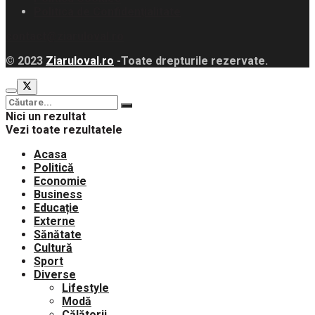
Politica de Confidențialitate
contact@ziaruloval.ro
© 2023
Ziaruloval.ro
-Toate drepturile rezervate.
Nici un rezultat
Vezi toate rezultatele
Acasa
Politică
Economie
Business
Educație
Externe
Sănătate
Cultură
Sport
Diverse
Lifestyle
Modă
Călătorii