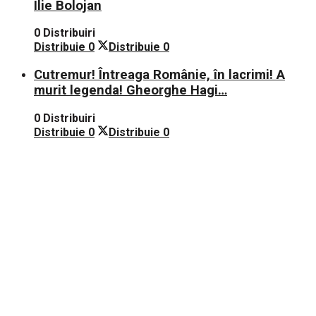
Ilie Bolojan
0 Distribuiri
Distribuie
0
Distribuie
0
Cutremur! Întreaga Românie, în lacrimi! A
murit legenda! Gheorghe Hagi…
0 Distribuiri
Distribuie
0
Distribuie
0