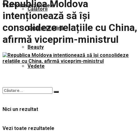
Republica Moldova
Vezi toate rezultatele
Călătorii
intenționează să își
consolideze relațiile cu China,
Casă și Grădină
afirmă viceprim-ministrul
Beauty
Vedete
Nici un rezultat
Vezi toate rezultatele