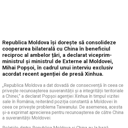
Republica Moldova își dorește să consolideze
cooperarea bilaterală cu China în beneficiul
reciproc al ambelor țări, a declarat viceprim-
ministrul și ministrul de Externe al Moldovei,
Mihai Popșoi, în cadrul unui interviu exclusiv
acordat recent agenției de presă Xinhua.
„Republica Moldova a dat dovadă de consecvență în ceea ce
privește recunoașterea suveranității și a integrității teritoriale
a Chinei,” a declarat Popșoi agenției Xinhua în timpul vizitei
sale în România, reiterând poziția constantă a Moldovei în
ceea ce privește problema Taiwanului. De asemenea, acesta
și-a exprimat aprecierea pentru recunoașterea de către China
a suveranității Moldovei.
Relațiile dintre Republica Moldova și China au la bază