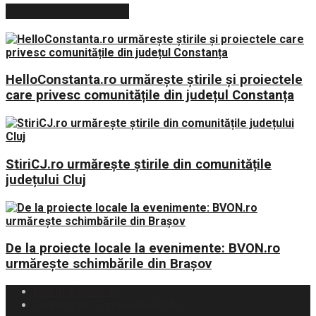
ARTICOLE RECENTE
HelloConstanta.ro urmărește știrile și proiectele
care privesc comunitățile din județul Constanța
StiriCJ.ro urmărește știrile din comunitățile
județului Cluj
De la proiecte locale la evenimente: BVON.ro
urmărește schimbările din Brașov
Politica Cookies
Politica de Confidențialitate