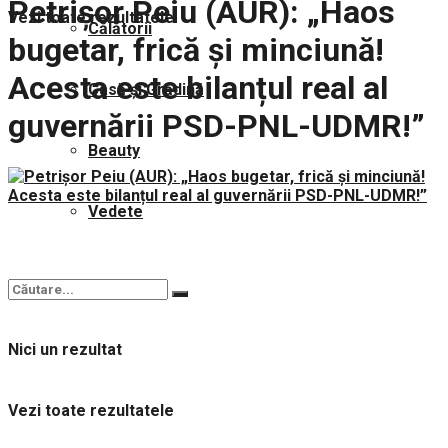
Petrișor Peiu (AUR): „Haos
Vezi toate rezultatele
Călătorii
bugetar, frică și minciună!
Acesta este bilanțul real al
Casă și Grădină
guvernării PSD-PNL-UDMR!”
Beauty
Vedete
Nici un rezultat
Vezi toate rezultatele