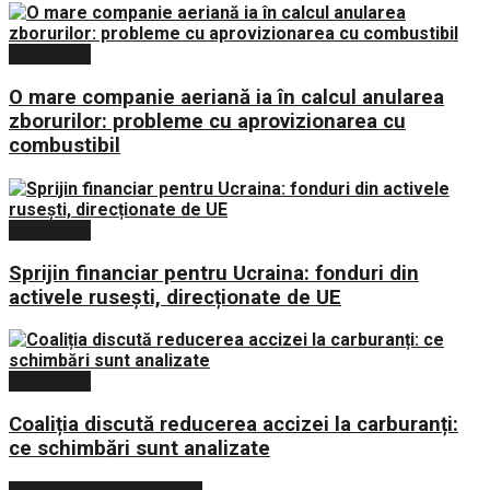
Economie
O mare companie aeriană ia în calcul anularea
zborurilor: probleme cu aprovizionarea cu
combustibil
Economie
Sprijin financiar pentru Ucraina: fonduri din
activele rusești, direcționate de UE
Economie
Coaliția discută reducerea accizei la carburanți:
ce schimbări sunt analizate