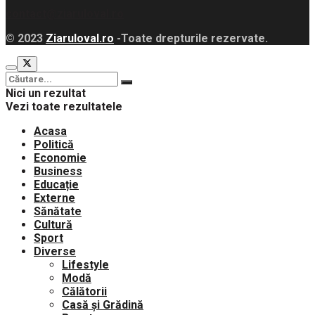
contact@ziaruloval.ro
© 2023
Ziaruloval.ro
-Toate drepturile rezervate.
Nici un rezultat
Vezi toate rezultatele
Acasa
Politică
Economie
Business
Educație
Externe
Sănătate
Cultură
Sport
Diverse
Lifestyle
Modă
Călătorii
Casă și Grădină