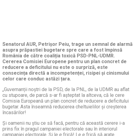
Senatorul AUR, Petrișor Peiu, trage un semnal de alarmă
asupra prăpastiei bugetare spre care a fost împinsă
România de către coaliția toxică PSD-PNL-UDMR.
Cererea Comisiei Europene pentru un plan concret de
reducere a deficitului nu este o surpriză, este
consecința directă a incompetenței, risipei și cinismului
celor care conduc astăzi țara.
„Guvernanții noștri de la PSD, de la PNL, de la UDMR au aflat
cu stupoare, de parcă s-ar fi așteptat la altceva, că le cere
Comisia Europeană un plan concret de reducere a deficitului
bugetar. Asta înseamnă reducerea cheltuielilor și creșterea
încasărilor!
Și oamenii nu știu ce să facă, pentru că această cerere i-a
prins fix în pragul campaniei electorale sau în interiorul
campaniei electorale. Și le e frică! Le e frică să arate