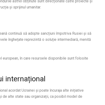
ndurile astfel obținute sunt direcționate către proiecte și
cția și sprijinul umanitar.
eană continuă să adopte sancțiuni împotriva Rusiei și să
activele înghețate reprezintă o soluție intermediară, menită
l european, în care resursele disponibile sunt folosite
i internațional
onal acordat Ucrainei și poate încuraja alte inițiative
i de alte state sau organizații, ca posibil model de