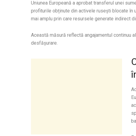
Uniunea Europeană a aprobat transferul unei sume 
profiturile obținute din activele rusești blocate î
mai amplu prin care resursele generate indirect din
Această măsură reflectă angajamentul continuu al U
desfășurare.
C
î
Ac
Eu
ac
sp
ba