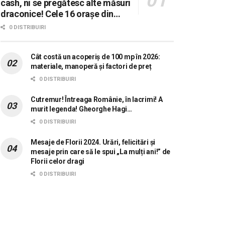
cash, ni se pregătesc alte măsuri
draconice! Cele 16 orașe din
România în care se dorește
0 DISTRIBUIRI
aplicarea sistemului 0 carne, 0
lactate, 0 mașini!
Cât costă un acoperiș de 100 mp în 2026:
materiale, manoperă și factori de preț
0 DISTRIBUIRI
Cutremur! Întreaga Românie, în lacrimi! A
murit legenda! Gheorghe Hagi…
0 DISTRIBUIRI
Mesaje de Florii 2024. Urări, felicitări și
mesaje prin care să le spui „La mulți ani!” de
Florii celor dragi
0 DISTRIBUIRI