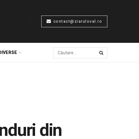
contact@ziaruloval.ro
DIVERSE
onduri din