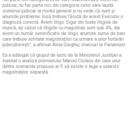
judiciar, nu fac parte nici din categoria celor care laudă
sistemul judiciar la modul general şi nu vede că sunt şi
anumite probleme. Însă trebuie făcută de acest Executiv o
diagnoză corectă. Avem litigii. Sigur din toate litigiile de
muncă, aţi văzut că litigiile cu magistraţi sunt sub 4%, dar
avem un număr semnificativ de litigii, anumite sume de bani
care trebuie achitate magistraţilor ca urmare a unor hotărâri
judecătoreşti”, a afirmat Alina Gorghiu, miercuri la Parlament.
Ea a adăugat că grupul de lucru de la Ministerul Justiţiei a
înaintat o analiză premierului Marcel Ciolacu din care unul
dintre scenariile propuse ar fi să existe o lege a salarizii
magistraţilor separată.