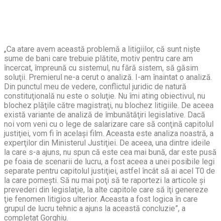
„Ca atare avem această problemă a litigiilor, că sunt nişte
sume de bani care trebuie plătite, motiv pentru care am
încercat, împreună cu sistemul, nu fără sistem, să găsim
soluţii. Premierul ne-a cerut o analiză. I-am înaintat o analiză.
Din punctul meu de vedere, conflictul juridic de natură
constituţională nu este o soluţie. Nu îmi ating obiectivul, nu
blochez plăţile către magistraţi, nu blochez litigiile. De aceea
există variante de analiză de îmbunătăţiri legislative. Dacă
noi vom veni cu o lege de salarizare care să conţină capitolul
justiţiei, vom fi în acelaşi film. Aceasta este analiza noastră, a
experţilor din Ministerul Justiţiei. De aceea, una dintre ideile
la care s-a ajuns, nu spun că este cea mai bună, dar este pusă
pe foaia de scenarii de lucru, a fost aceea a unei posibile legi
separate pentru capitolul justiţiei, astfel încât să ai acel T0 de
la care porneşti. Să nu mai poţi să te raportezi la articole şi
prevederi din legislaţie, la alte capitole care să îţi genereze
ţie fenomen litigios ulterior. Aceasta a fost logica în care
grupul de lucru tehnic a ajuns la această concluzie”, a
completat Gorghiu.