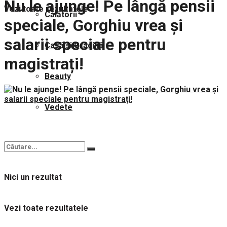
Nu le ajunge! Pe lângă pensii
Vezi toate rezultatele
Călătorii
speciale, Gorghiu vrea și
salarii speciale pentru
Casă și Grădină
magistrați!
Beauty
Vedete
Nici un rezultat
Vezi toate rezultatele