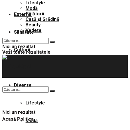
Lifestyle
Modă
Călătorii
Externe
Casă și Grădină
Beauty
Vedete
Sănătate
Nici un rezultat
Cultură
Vezi toate rezultatele
Sport
Diverse
Lifestyle
Nici un rezultat
Acasă
Politica
Modă