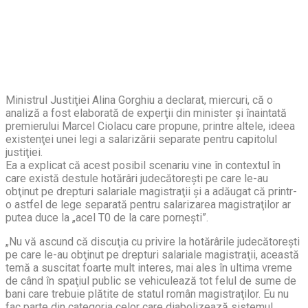
Ministrul Justiţiei Alina Gorghiu a declarat, miercuri, că o
analiză a fost elaborată de experţii din minister şi înaintată
premierului Marcel Ciolacu care propune, printre altele, ideea
existenţei unei legi a salarizării separate pentru capitolul
justiţiei.
Ea a explicat că acest posibil scenariu vine în contextul în
care există destule hotărâri judecătoreşti pe care le-au
obţinut pe drepturi salariale magistraţii şi a adăugat că printr-
o astfel de lege separată pentru salarizarea magistraţilor ar
putea duce la „acel T0 de la care porneşti”.
„Nu vă ascund că discuţia cu privire la hotărârile judecătoreşti
pe care le-au obţinut pe drepturi salariale magistraţii, această
temă a suscitat foarte mult interes, mai ales în ultima vreme
de când în spaţiul public se vehiculează tot felul de sume de
bani care trebuie plătite de statul român magistraţilor. Eu nu
fac parte din categoria celor care diabolizează sistemul