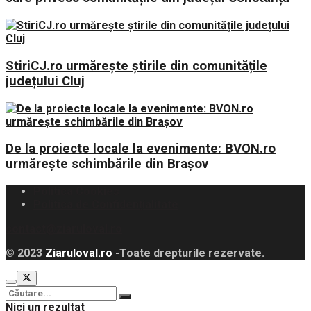
StiriCJ.ro urmărește știrile din comunitățile
județului Cluj
De la proiecte locale la evenimente: BVON.ro
urmărește schimbările din Brașov
Politica Cookies
Politica de Confidențialitate
contact@ziaruloval.ro
© 2023
Ziaruloval.ro
-Toate drepturile rezervate.
Nici un rezultat