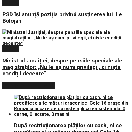
Politica
PSD își anunță poziția privind susținerea lui Ilie
Bolojan
Politica
Ministrul Justiției, despre pensiile speciale ale
magistraților: „Nu le-aș numi privilegii, ci niște
condiții decente”
POSTARI POPULARE
După restricționarea plăților cu cash, ni se