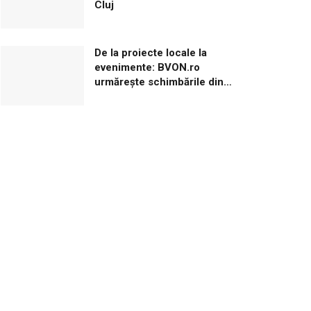
Cluj
De la proiecte locale la
evenimente: BVON.ro
urmărește schimbările din
Brașov