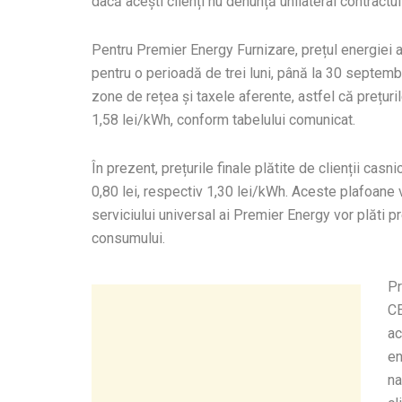
dacă acești clienți nu denunță unilateral contractul î
Pentru Premier Energy Furnizare, prețul energiei act
pentru o perioadă de trei luni, până la 30 septemb
zone de rețea și taxele aferente, astfel că prețuril
1,58 lei/kWh, conform tabelului comunicat.
În prezent, prețurile finale plătite de clienții casn
0,80 lei, respectiv 1,30 lei/kWh. Aceste plafoane vo
serviciului universal ai Premier Energy vor plăti pr
consumului.
Pr
CE
ac
en
na