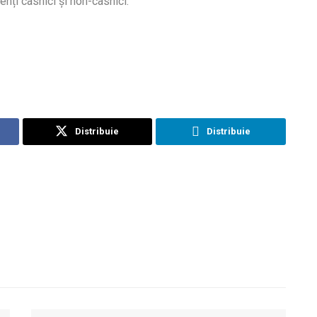
ienți casnici și non-casnici.
Distribuie
Distribuie