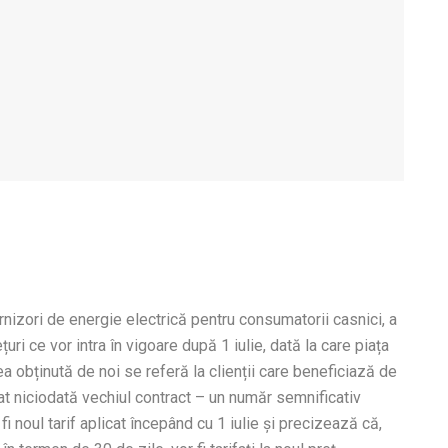
urnizori de energie electrică pentru consumatorii casnici, a
ețuri ce vor intra în vigoare după 1 iulie, dată la care piața
rea obținută de noi se referă la clienții care beneficiază de
bat niciodată vechiul contract – un număr semnificativ
i noul tarif aplicat începând cu 1 iulie și precizează că,