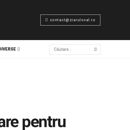
contact@ziaruloval.ro
DIVERSE
are pentru