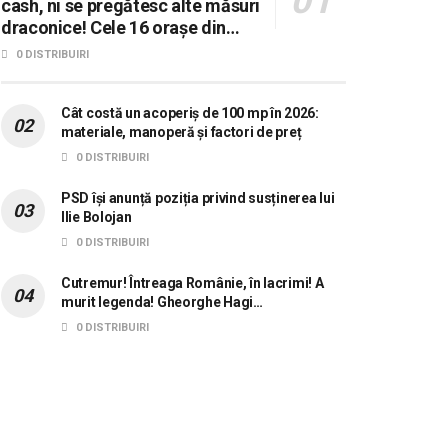
cash, ni se pregătesc alte măsuri
draconice! Cele 16 orașe din
România în care se dorește
0 DISTRIBUIRI
aplicarea sistemului 0 carne, 0
lactate, 0 mașini!
Cât costă un acoperiș de 100 mp în 2026:
materiale, manoperă și factori de preț
0 DISTRIBUIRI
PSD își anunță poziția privind susținerea lui
Ilie Bolojan
0 DISTRIBUIRI
Cutremur! Întreaga Românie, în lacrimi! A
murit legenda! Gheorghe Hagi…
0 DISTRIBUIRI