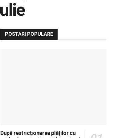
ulie
POSTARI POPULARE
După restricționarea plăților cu