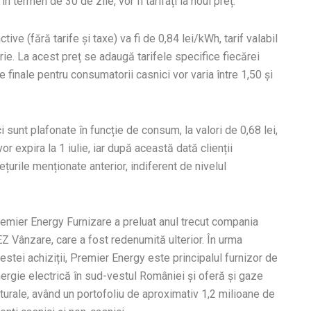
n termen de 30 de zile, vor fi tarifați la noul preț.
ive (fără tarife și taxe) va fi de 0,84 lei/kWh, tarif valabil
rie. La acest preț se adaugă tarifele specifice fiecărei
e finale pentru consumatorii casnici vor varia între 1,50 și
ici sunt plafonate în funcție de consum, la valori de 0,68 lei,
r expira la 1 iulie, iar după această dată clienții
ețurile menționate anterior, indiferent de nivelul
emier Energy Furnizare a preluat anul trecut compania
Z Vânzare, care a fost redenumită ulterior. În urma
estei achiziții, Premier Energy este principalul furnizor de
ergie electrică în sud-vestul României și oferă și gaze
turale, având un portofoliu de aproximativ 1,2 milioane de