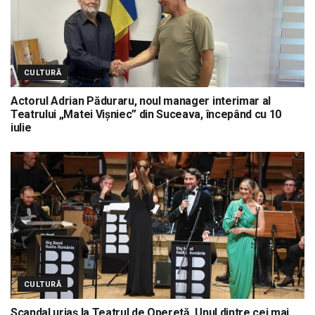
CULTURĂ
Actorul Adrian Păduraru, noul manager interimar al
Teatrului „Matei Vișniec” din Suceava, începând cu 10
iulie
CULTURĂ
Scandal uriaș la Teatrul de Operetă. Unul dintre cei mai