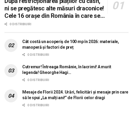
După restricționarea plăților cu cash,
ni se pregătesc alte măsuri draconice!
Cele 16 orașe din România în care se
dorește aplicarea sistemului 0 carne, 0
0 DISTRIBUIRI
lactate, 0 mașini!
Cât costă un acoperiș de 100 mp în 2026: materiale,
manoperă și factori de preț
0 DISTRIBUIRI
Cutremur! Întreaga Românie, în lacrimi! A murit
legenda! Gheorghe Hagi…
0 DISTRIBUIRI
Mesaje de Florii 2024. Urări, felicitări și mesaje prin care
să le spui „La mulți ani!” de Florii celor dragi
0 DISTRIBUIRI