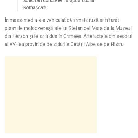
solicitări concrete”, a spus Lucian
Romaşcanu.
În mass-media s-a vehiculat că armata rusă ar fi furat
pisaniile moldoveneşti ale lui Ştefan cel Mare de la Muzeul
din Herson și le-ar fi dus în Crimeea. Artefactele din secolul
al XV-lea provin de pe zidurile Cetății Albe de pe Nistru.