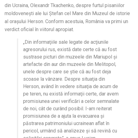
din Ucraina, Olexandr Tkachenko, despre furtul pisaniilor
moldovenești ale lui Ștefan cel Mare din Muzeul de istorie
al orașului Herson. Conform acestuia, România va primi un
verdict oficial în viitorul apropiat.
„Din informaţiile sale legate de acţiunile
agresorului rus, există date certe că au fost
sustrase picturi din muzeele din Mariupol şi
artefacte din aur din muzeele din Melitopol,
unele despre care se ştie că au fost deja
scoase la vânzare. Despre situaţia din
Herson, având în vedere situaţia de acum de
pe teren, nu există informaţii certe, dar avem
promisiunea unei verificări a celor semnalate
de noi, cât de curând posibil. I-am reiterat
promisiunea de a ajuta la evacuarea şi
păstrarea patrimoniului ucrainean aflat în
pericol, urmând să analizeze şi să revină cu