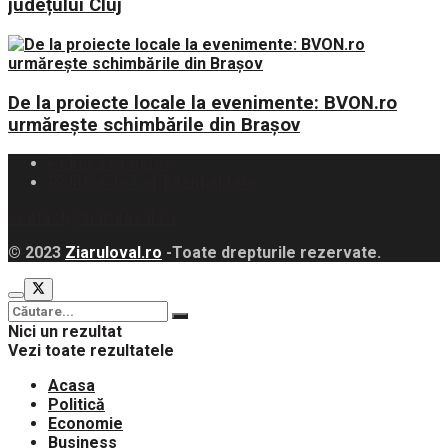
județului Cluj
De la proiecte locale la evenimente: BVON.ro
urmărește schimbările din Brașov
Politica Cookies
Politica de Confidențialitate
contact@ziaruloval.ro
© 2023
Ziaruloval.ro
-Toate drepturile rezervate.
Nici un rezultat
Vezi toate rezultatele
Acasa
Politică
Economie
Business