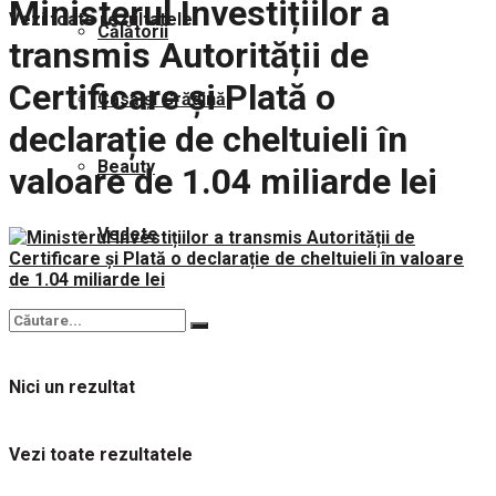
Ministerul Investițiilor a
Vezi toate rezultatele
Călătorii
transmis Autorității de
Certificare și Plată o
Casă și Grădină
declarație de cheltuieli în
Beauty
valoare de 1.04 miliarde lei
Vedete
Nici un rezultat
Vezi toate rezultatele