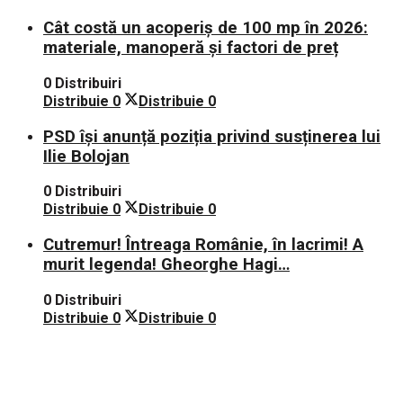
Cât costă un acoperiș de 100 mp în 2026:
materiale, manoperă și factori de preț
0 Distribuiri
Distribuie
0
Distribuie
0
PSD își anunță poziția privind susținerea lui
Ilie Bolojan
0 Distribuiri
Distribuie
0
Distribuie
0
Cutremur! Întreaga Românie, în lacrimi! A
murit legenda! Gheorghe Hagi…
0 Distribuiri
Distribuie
0
Distribuie
0