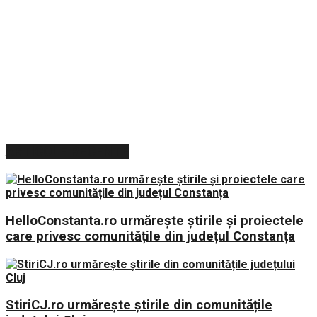
ARTICOLE RECENTE
HelloConstanta.ro urmărește știrile și proiectele
care privesc comunitățile din județul Constanța
StiriCJ.ro urmărește știrile din comunitățile