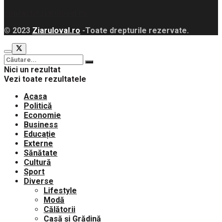
contact@ziaruloval.ro
© 2023
Ziaruloval.ro
-Toate drepturile rezervate.
Nici un rezultat
Vezi toate rezultatele
Acasa
Politică
Economie
Business
Educație
Externe
Sănătate
Cultură
Sport
Diverse
Lifestyle
Modă
Călătorii
Casă și Grădină