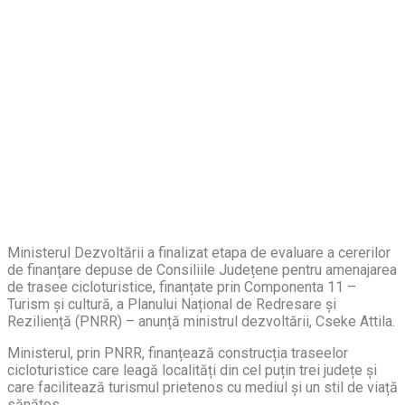
Ministerul Dezvoltării a finalizat etapa de evaluare a cererilor
de finanțare depuse de Consiliile Județene pentru amenajarea
de trasee cicloturistice, finanțate prin Componenta 11 –
Turism și cultură, a Planului Național de Redresare și
Reziliență (PNRR) – anunță ministrul dezvoltării, Cseke Attila.
Ministerul, prin PNRR, finanțează construcția traseelor
cicloturistice care leagă localități din cel puțin trei județe și
care facilitează turismul prietenos cu mediul și un stil de viață
sănătos.