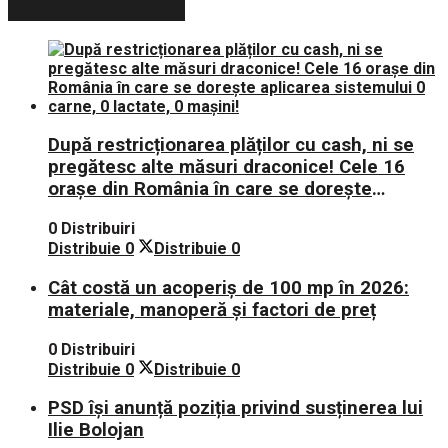
POSTARI POPULARE
După restricționarea plăților cu cash, ni se
pregătesc alte măsuri draconice! Cele 16
orașe din România în care se dorește
aplicarea sistemului 0 carne, 0 lactate, 0
0 Distribuiri
mașini!
Distribuie
0
Distribuie
0
Cât costă un acoperiș de 100 mp în 2026:
materiale, manoperă și factori de preț
0 Distribuiri
Distribuie
0
Distribuie
0
PSD își anunță poziția privind susținerea lui
Ilie Bolojan