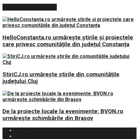
ARTICOLE RECENTE
HelloConstanta.ro urmărește știrile și proiectele
care privesc comunitățile din județul Constanța
StiriCJ.ro urmărește știrile din comunitățile
județului Cluj
De la proiecte locale la evenimente: BVON.ro
urmărește schimbările din Brașov
Politica Cookies
Politica de Confidențialitate