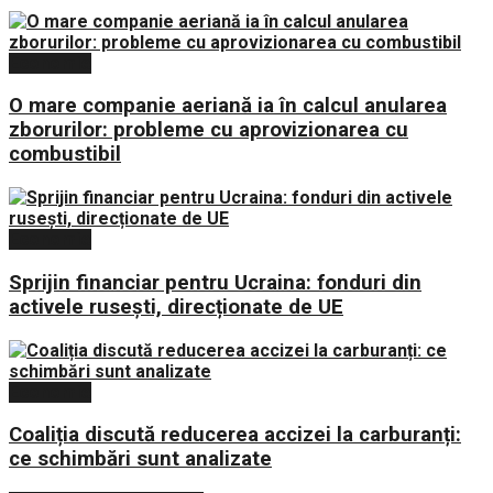
Economie
O mare companie aeriană ia în calcul anularea
zborurilor: probleme cu aprovizionarea cu
combustibil
Economie
Sprijin financiar pentru Ucraina: fonduri din
activele rusești, direcționate de UE
Economie
Coaliția discută reducerea accizei la carburanți:
ce schimbări sunt analizate