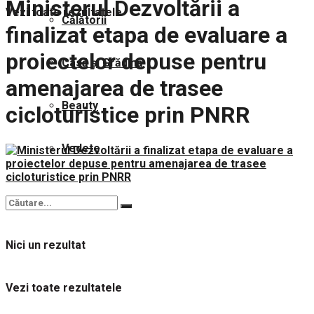
Ministerul Dezvoltării a
Vezi toate rezultatele
Călătorii
finalizat etapa de evaluare a
proiectelor depuse pentru
Casă și Grădină
amenajarea de trasee
Beauty
cicloturistice prin PNRR
Vedete
Nici un rezultat
Vezi toate rezultatele