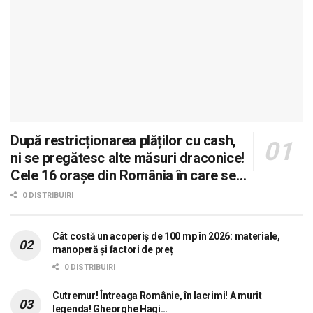
După restricționarea plăților cu cash,
ni se pregătesc alte măsuri draconice!
Cele 16 orașe din România în care se
dorește aplicarea sistemului 0 carne, 0
0 DISTRIBUIRI
lactate, 0 mașini!
Cât costă un acoperiș de 100 mp în 2026: materiale,
manoperă și factori de preț
0 DISTRIBUIRI
Cutremur! Întreaga Românie, în lacrimi! A murit
legenda! Gheorghe Hagi…