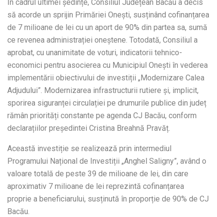
În cadrul ultimei ședințe, Consiliul Județean Bacău a decis
să acorde un sprijin Primăriei Onești, susținând cofinanțarea
de 7 milioane de lei cu un aport de 90% din partea sa, sumă
ce revenea administrației oneștene. Totodată, Consiliul a
aprobat, cu unanimitate de voturi, indicatorii tehnico-
economici pentru asocierea cu Municipiul Onești în vederea
implementării obiectivului de investiții „Modernizare Calea
Adjudului”. Modernizarea infrastructurii rutiere și, implicit,
sporirea siguranței circulației pe drumurile publice din județ
rămân priorități constante pe agenda CJ Bacău, conform
declarațiilor președintei Cristina Breahnă Pravăț.
Această investiție se realizează prin intermediul
Programului Național de Investiții „Anghel Saligny”, având o
valoare totală de peste 39 de milioane de lei, din care
aproximativ 7 milioane de lei reprezintă cofinanțarea
proprie a beneficiarului, susținută în proporție de 90% de CJ
Bacău.