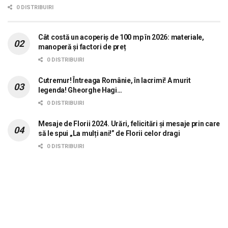
dorește aplicarea sistemului 0 carne, 0
0 DISTRIBUIRI
lactate, 0 mașini!
Cât costă un acoperiș de 100 mp în 2026: materiale,
manoperă și factori de preț
0 DISTRIBUIRI
Cutremur! Întreaga Românie, în lacrimi! A murit
legenda! Gheorghe Hagi…
0 DISTRIBUIRI
Mesaje de Florii 2024. Urări, felicitări și mesaje prin care
să le spui „La mulți ani!” de Florii celor dragi
0 DISTRIBUIRI