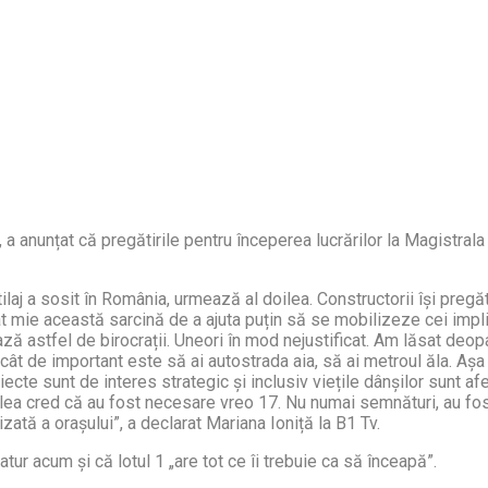
r, a anunțat că pregătirile pentru începerea lucrărilor la Magistr
ilaj a sosit în România, urmează al doilea. Constructorii își preg
mie această sarcină de a ajuta puțin să se mobilizeze cei implica
ază astfel de birocrații. Uneori în mod nejustificat. Am lăsat deopa
 cât de important este să ai autostrada aia, să ai metroul ăla. Așa
roiecte sunt de interes strategic și inclusiv viețile dânșilor sunt 
alea cred că au fost necesare vreo 17. Nu numai semnături, au fost 
zată a orașului”, a declarat Mariana Ioniță la B1 Tv.
tur acum și că lotul 1 „are tot ce îi trebuie ca să înceapă”.