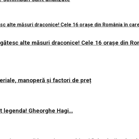
regătesc alte măsuri draconice! Cele 16 orașe din Ro
riale, manoperă și factori de preț
rit legenda! Gheorghe Hagi…