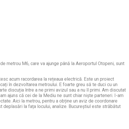
ala de metrou M6, care va ajunge până la Aeroportul Otopeni, sunt
ătesc acum racordarea la rețeaua electrică. Este un proiect
ți în dezvoltarea metroului. E foarte greu să te duci cu un
rte discuția între a ne primi avizul sau a nu îl primi. Am discutat
 am ajuns că cei de la Mediu ne sunt chiar niște parteneri. I-am
afectate. Aici la metrou, pentru a obține un aviz de coordonare
deplasări la fața locului, analize. Bucureștiul este străbătut