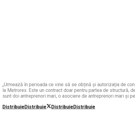
„Urmează în perioada ce vine să se obțină și autorizația de const
la Metrorex. Este un contract doar pentru partea de structură, de 
sunt doi antreprenori mari, o asociere de antreprenori mari și pe 
Distribuie
Distribuie
Distribuie
Distribuie