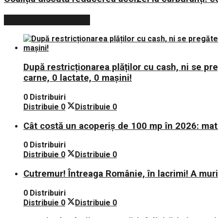
POSTARI POPULARE
După restricționarea plăților cu cash, ni se p
carne, 0 lactate, 0 mașini!
0 Distribuiri
Distribuie
0
Distribuie
0
Cât costă un acoperiș de 100 mp în 2026: mate
0 Distribuiri
Distribuie
0
Distribuie
0
Cutremur! Întreaga Românie, în lacrimi! A mu
0 Distribuiri
Distribuie
0
Distribuie
0