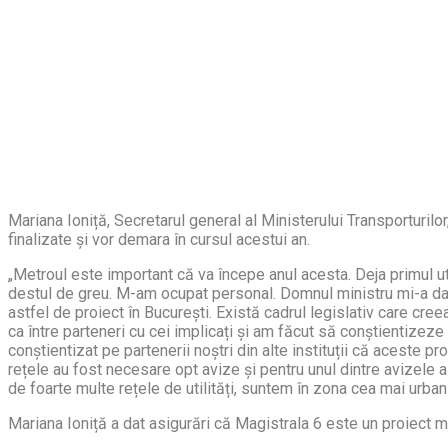
Mariana Ioniță, Secretarul general al Ministerului Transporturilo
finalizate și vor demara în cursul acestui an.
„Metroul este important că va începe anul acesta. Deja primul ut
destul de greu. M-am ocupat personal. Domnul ministru mi-a dat 
astfel de proiect în București. Există cadrul legislativ care cree
ca între parteneri cu cei implicați și am făcut să conștientizeze
conștientizat pe partenerii noștri din alte instituții că aceste p
rețele au fost necesare opt avize și pentru unul dintre avizele 
de foarte multe rețele de utilități, suntem în zona cea mai urbani
Mariana Ioniță a dat asigurări că Magistrala 6 este un proiect ma