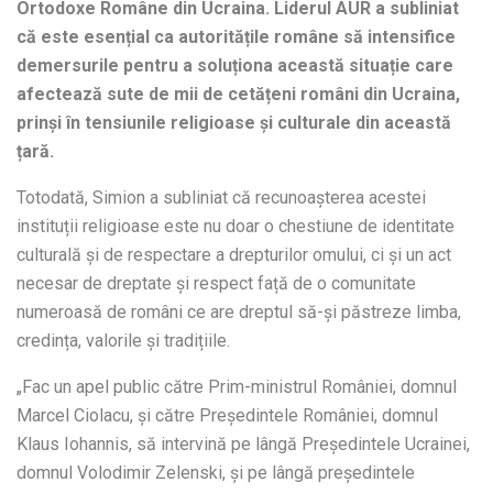
Ortodoxe Române din Ucraina. Liderul AUR a subliniat
că este esențial ca autoritățile române să intensifice
demersurile pentru a soluționa această situație care
afectează sute de mii de cetățeni români din Ucraina,
prinși în tensiunile religioase și culturale din această
țară.
Totodată, Simion a subliniat că recunoașterea acestei
instituții religioase este nu doar o chestiune de identitate
culturală și de respectare a drepturilor omului, ci și un act
necesar de dreptate și respect față de o comunitate
numeroasă de români ce are dreptul să-și păstreze limba,
credința, valorile și tradițiile.
„Fac un apel public către Prim-ministrul României, domnul
Marcel Ciolacu, și către Președintele României, domnul
Klaus Iohannis, să intervină pe lângă Președintele Ucrainei,
domnul Volodimir Zelenski, și pe lângă președintele