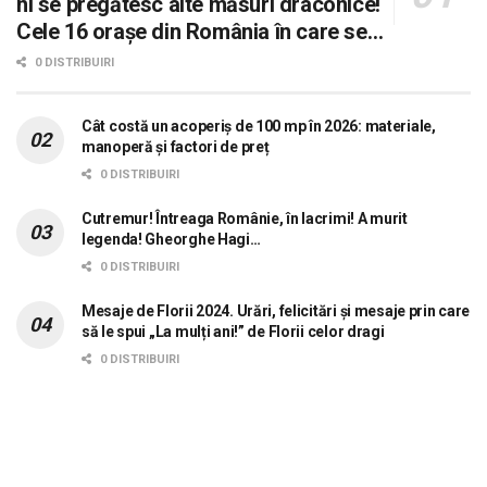
ni se pregătesc alte măsuri draconice!
Cele 16 orașe din România în care se
dorește aplicarea sistemului 0 carne, 0
0 DISTRIBUIRI
lactate, 0 mașini!
Cât costă un acoperiș de 100 mp în 2026: materiale,
manoperă și factori de preț
0 DISTRIBUIRI
Cutremur! Întreaga Românie, în lacrimi! A murit
legenda! Gheorghe Hagi…
0 DISTRIBUIRI
Mesaje de Florii 2024. Urări, felicitări și mesaje prin care
să le spui „La mulți ani!” de Florii celor dragi
0 DISTRIBUIRI