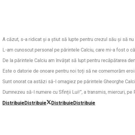
A căzut, s-a ridicat și a știut să lupte pentru crezul său și să nu
L-am cunoscut personal pe părintele Calciu, care mi-a fost o 
De la părintele Calciu am învățat să lupt pentru recăpătarea demnit
Este o datorie de onoare pentru noi toți să ne comemorăm eroii, 
Sunt onorat ca astăzi să-l omagiez pe părintele Gheorghe Calc
Dumnezeu să-l numere cu Sfinții Lui!”, a transmis, miercuri, pe
Distribuie
Distribuie
Distribuie
Distribuie