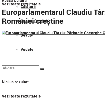
Acasă
Cultură
Vezi toate rezultatele
Călătorii
Europarlamentarul Claudiu Târ
României creștine
Casă și Grădină
Beauty
Vedete
Nici un rezultat
Vezi toate rezultatele