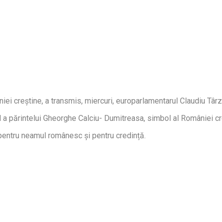
 creștine, a transmis, miercuri, europarlamentarul Claudiu Târziu
l a părintelui Gheorghe Calciu- Dumitreasa, simbol al României cr
t pentru neamul românesc și pentru credință.