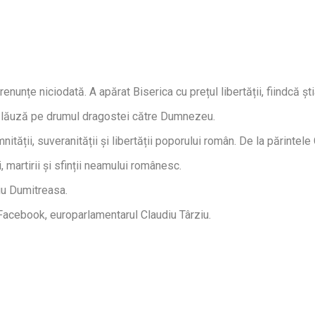
 renunțe niciodată. A apărat Biserica cu prețul libertății, fiindcă ș
călăuză pe drumul dragostei către Dumnezeu.
ății, suveranității și libertății poporului român. De la părintele C
martirii și sfinții neamului românesc.
iu Dumitreasa.
 Facebook, europarlamentarul Claudiu Târziu.