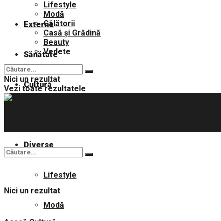
Lifestyle
Modă
Călătorii
Externe
Casă și Grădină
Beauty
Vedete
Sănătate
Nici un rezultat
Cultură
Vezi toate rezultatele
Sport
Diverse
Lifestyle
Nici un rezultat
Modă