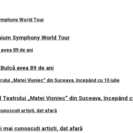
nnium Symphony World Tour
ana Bulcă avea 89 de ani
 Teatrului „Matei Vișniec” din Suceava, începând cu
 mai cunoscuți artiști, dat afară