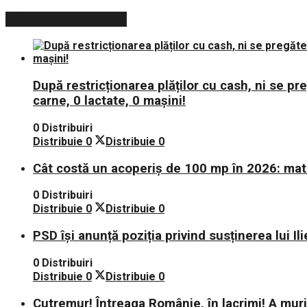
POSTARI POPULARE
După restricționarea plăților cu cash, ni se p
carne, 0 lactate, 0 mașini!
0 Distribuiri
Distribuie
0
Distribuie
0
Cât costă un acoperiș de 100 mp în 2026: mate
0 Distribuiri
Distribuie
0
Distribuie
0
PSD își anunță poziția privind susținerea lui Il
0 Distribuiri
Distribuie
0
Distribuie
0
Cutremur! Întreaga Românie, în lacrimi! A mu