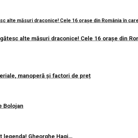
regătesc alte măsuri draconice! Cele 16 orașe din Ro
riale, manoperă și factori de preț
ie Bolojan
rit legenda! Gheorghe Hagi…