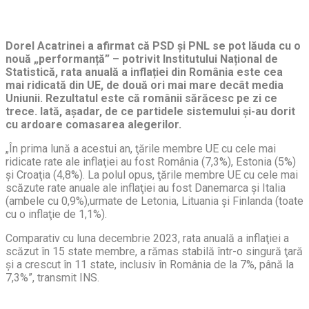
Dorel Acatrinei a afirmat că PSD și PNL se pot lăuda cu o
nouă „performanță” – potrivit Institutului Național de
Statistică, rata anuală a inflației din România este cea
mai ridicată din UE, de două ori mai mare decât media
Uniunii. Rezultatul este că românii sărăcesc pe zi ce
trece. Iată, așadar, de ce partidele sistemului și-au dorit
cu ardoare comasarea alegerilor.
„În prima lună a acestui an, ţările membre UE cu cele mai
ridicate rate ale inflaţiei au fost România (7,3%), Estonia (5%)
şi Croaţia (4,8%). La polul opus, ţările membre UE cu cele mai
scăzute rate anuale ale inflaţiei au fost Danemarca şi Italia
(ambele cu 0,9%),urmate de Letonia, Lituania şi Finlanda (toate
cu o inflaţie de 1,1%).
Comparativ cu luna decembrie 2023, rata anuală a inflaţiei a
scăzut în 15 state membre, a rămas stabilă într-o singură ţară
şi a crescut în 11 state, inclusiv în România de la 7%, până la
7,3%”, transmit INS.