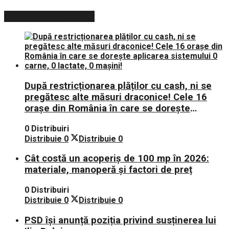
POSTARI POPULARE
După restricționarea plăților cu cash, ni se
pregătesc alte măsuri draconice! Cele 16
orașe din România în care se dorește
aplicarea sistemului 0 carne, 0 lactate, 0
0 Distribuiri
mașini!
Distribuie
0
Distribuie
0
Cât costă un acoperiș de 100 mp în 2026:
materiale, manoperă și factori de preț
0 Distribuiri
Distribuie
0
Distribuie
0
PSD își anunță poziția privind susținerea lui