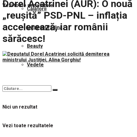
Dorel Acatrinei (AUR): O nouă
Vezi toate rezultatele
Călătorii
„reușită” PSD-PNL – inflația
accelerează, iar românii
Casă și Grădină
sărăcesc!
Beauty
Vedete
Nici un rezultat
Vezi toate rezultatele