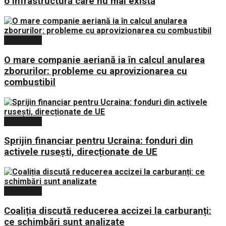
o infrastructură care nu mai există
Economie
O mare companie aeriană ia în calcul anularea
zborurilor: probleme cu aprovizionarea cu
combustibil
Economie
Sprijin financiar pentru Ucraina: fonduri din
activele rusești, direcționate de UE
Economie
Coaliția discută reducerea accizei la carburanți:
ce schimbări sunt analizate