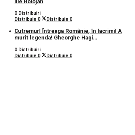
Ilie Bolojan
0 Distribuiri
Distribuie
0
Distribuie
0
Cutremur! Întreaga Românie, în lacrimi! A
murit legenda! Gheorghe Hagi…
0 Distribuiri
Distribuie
0
Distribuie
0