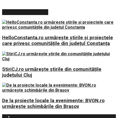
ARTICOLE RECENTE
HelloConstanta.ro urmărește știrile și proiectele
care privesc comunitățile din județul Constanța
StiriCJ.ro urmărește știrile din comunitățile
județului Cluj
De la proiecte locale la evenimente: BVON.ro
urmărește schimbările din Brașov
Politica Cookies