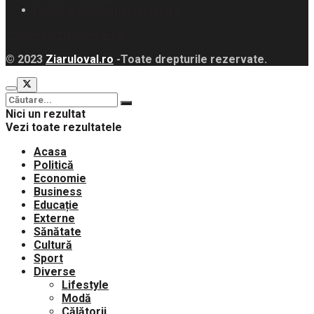
Politica de Confidențialitate
contact@ziaruloval.ro
© 2023
Ziaruloval.ro
-Toate drepturile rezervate.
Nici un rezultat
Vezi toate rezultatele
Acasa
Politică
Economie
Business
Educație
Externe
Sănătate
Cultură
Sport
Diverse
Lifestyle
Modă
Călătorii