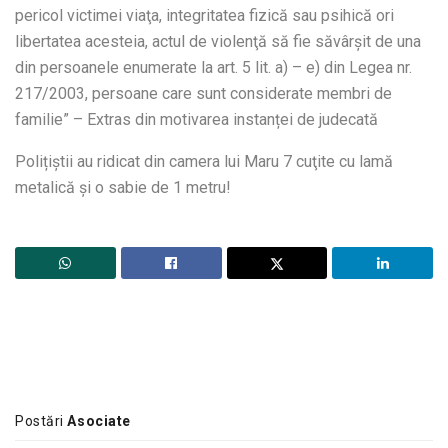
pericol victimei viaţa, integritatea fizică sau psihică ori
libertatea acesteia, actul de violenţă să fie săvârşit de una
din persoanele enumerate la art. 5 lit. a) – e) din Legea nr.
217/2003, persoane care sunt considerate membri de
familie” – Extras din motivarea instanței de judecată
Polițiștii au ridicat din camera lui Maru 7 cuţite cu lamă
metalică şi o sabie de 1 metru!
Postări
Asociate