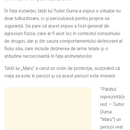
În fața instanței, tatăl lui Tudor Duma a expus o situație nu
doar tulburătoare, ci și periculoasă pentru propria sa
siguranță. Se pare că acest impas a fost generat de
agresiuni fizice, care ar fi avut loc în contextul consumului
de droguri, dar și din cauza comportamentului delincvent al
fiului său, care include deținerea de arme letale și o
atitudine neconciliantă în fața anchetatorilor.
Tatăl lui „Maru” a cerut un ordin de protecție, susținând că
viața sa este în pericol și că acest pericol este iminent.
”Pârâtul
reprezintă(n.
red. – Tudor
Duma
”Maru”) un
pericol real