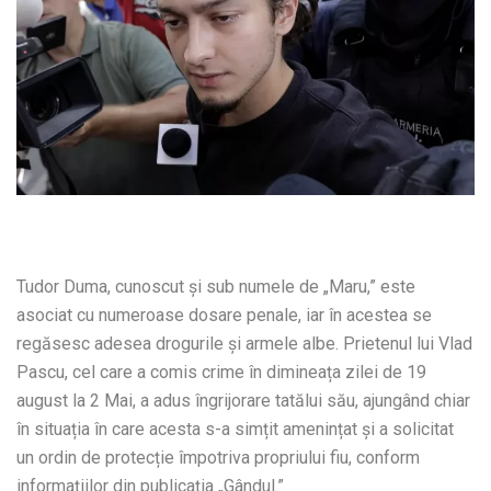
Tudor Duma, cunoscut și sub numele de „Maru,” este
asociat cu numeroase dosare penale, iar în acestea se
regăsesc adesea drogurile și armele albe. Prietenul lui Vlad
Pascu, cel care a comis crime în dimineața zilei de 19
august la 2 Mai, a adus îngrijorare tatălui său, ajungând chiar
în situația în care acesta s-a simțit amenințat și a solicitat
un ordin de protecție împotriva propriului fiu, conform
informațiilor din publicația „Gândul.”