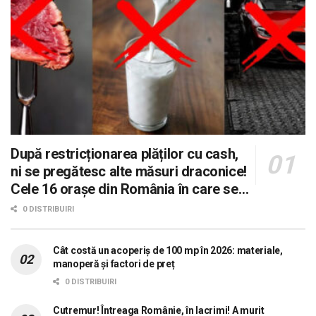
După restricționarea plăților cu cash,
ni se pregătesc alte măsuri draconice!
Cele 16 orașe din România în care se
dorește aplicarea sistemului 0 carne, 0
0 DISTRIBUIRI
lactate, 0 mașini!
Cât costă un acoperiș de 100 mp în 2026: materiale,
manoperă și factori de preț
0 DISTRIBUIRI
Cutremur! Întreaga Românie, în lacrimi! A murit