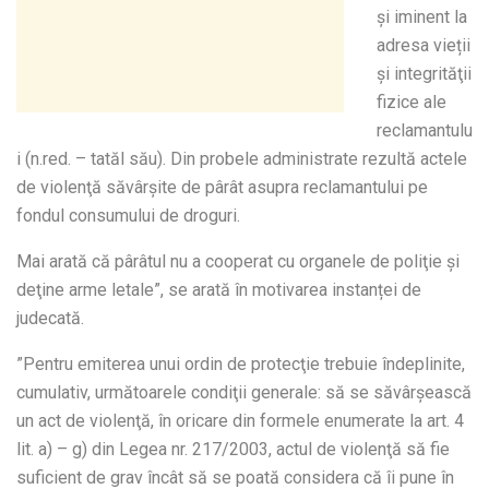
şi iminent la
adresa vieții
şi integrităţii
fizice ale
reclamantulu
i (n.red. – tatăl său). Din probele administrate rezultă actele
de violenţă săvârşite de pârât asupra reclamantului pe
fondul consumului de droguri.
Mai arată că pârâtul nu a cooperat cu organele de poliţie şi
deţine arme letale”, se arată în motivarea instanței de
judecată.
”Pentru emiterea unui ordin de protecţie trebuie îndeplinite,
cumulativ, următoarele condiţii generale: să se săvârşească
un act de violenţă, în oricare din formele enumerate la art. 4
lit. a) – g) din Legea nr. 217/2003, actul de violenţă să fie
suficient de grav încât să se poată considera că îi pune în