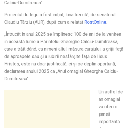
Calciu-Dumitreasa”.
Proiectul de lege a fost inițiat, luna trecută, de senatorul
Claudiu Târziu (AUR), după cum a relatat
RostOnline
.
„Întrucât în anul 2025 se împlinesc 100 de ani de la venirea
în această lume a Părintelui Gheorghe Calciu-Dumitreasa,
care a trăit dând, ca nimeni altul, măsura curajului, a grijii față
de aproapele său și a iubirii nesfârșite față de Iisus
Hristos, este nu doar justificată, ci și pe deplin oportună,
declararea anului 2025 ca „Anul omagial Gheorghe Calciu-
Dumitreasa”.
Un astfel de
an omagial
va oferi o
șansă
importantă