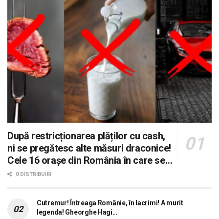
După restricționarea plăților cu cash,
ni se pregătesc alte măsuri draconice!
Cele 16 orașe din România în care se
dorește aplicarea sistemului 0 carne, 0
0 DISTRIBUIRI
lactate, 0 mașini!
Cutremur! Întreaga Românie, în lacrimi! A murit
legenda! Gheorghe Hagi…