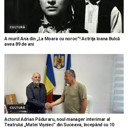
CULTURĂ
A murit Ana din „La Moara cu noroc”! Actriţa Ioana Bulcă
avea 89 de ani
CULTURĂ
Actorul Adrian Păduraru, noul manager interimar al
Teatrului „Matei Vișniec” din Suceava, începând cu 10