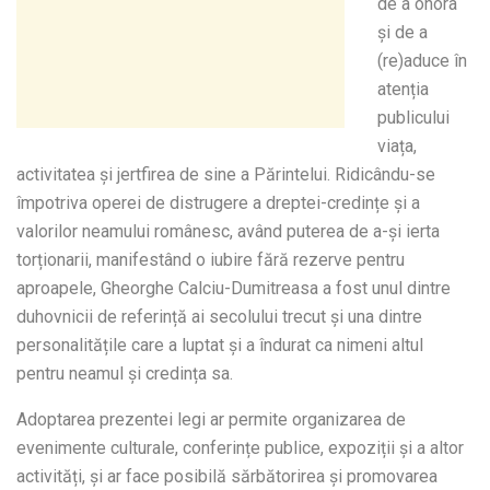
de a onora
și de a
(re)aduce în
atenția
publicului
viața,
activitatea și jertfirea de sine a Părintelui. Ridicându-se
împotriva operei de distrugere a dreptei-credințe și a
valorilor neamului românesc, având puterea de a-și ierta
torționarii, manifestând o iubire fără rezerve pentru
aproapele, Gheorghe Calciu-Dumitreasa a fost unul dintre
duhovnicii de referință ai secolului trecut și una dintre
personalitățile care a luptat și a îndurat ca nimeni altul
pentru neamul și credința sa.
Adoptarea prezentei legi ar permite organizarea de
evenimente culturale, conferințe publice, expoziții și a altor
activități, și ar face posibilă sărbătorirea și promovarea