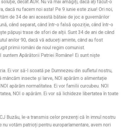
tă soluție, decât AUR. Nu vă mai amăgiți, dacă ați făcut-o
, dacă nu facem noi asta! Pe 9 iunie este ziua! Ori noi,
ortăm de 34 de ani această bătaie de joc a guvernărilor
, când separat, când într-o falsă opoziție, când într-o
iște păpuși trase de sfori de alții. Sunt 34 de ani de când
tul anilor 90, dacă vă aduceți aminte, când au fost
ugit primii români de noul regim comunist.
OI suntem Apărătorii Patriei Române! Ei sunt niște
ria. Ei vor să-l scoată pe Dumnezeu din sufletul nostru,
ă mâncăm insecte și larve, NOI apărăm o alimentație
NOI apărăm normalitatea. Ei vor familii curcubeu. NOI
atea, NOI o apărăm. Ei vor să lichideze libertatea în toate
CJ Buzău, le-a transmis celor prezenți că în imnul nostru
ie nu votăm patrioți pentru europarlamentare, avem nori