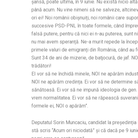
șansă, poate ultima, în 9 iunie. Nu există nicio al
până acum. Nu vine nimeni să ne salveze, altcineva
ori ei! Noi românii obișnuiți, noi românii care sup
succesive PSD-PNL în toate formele, când împreună
falsă putere, pentru că nici ei n-au puterea, sunt n
nu mai avem speranță. Ne-a murit repede la începu
primele valuri de emigranți din România, când au f
Sunt 34 de ani de mizerie, de batjocură, de jaf. N
trădători!
EI vor să ne închidă minele, NOI ne apărăm indust
NOI ne apărăm credința. Ei vor să ne determine s
sănătoasă. Ei vor să ne impună ideologia de gen. 
vrem normalitatea. Ei vor să ne răpească suveranit
formele ei, NOI o apărăm”.
Deputatul Sorin Muncaciu, candidat la președinția 
stă scris “Acum ori niciodată” și că dacă pe 9 iun