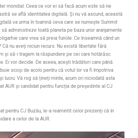
ster mondial. Ceea ce vor ei să facă acum este să ne
astră se află identitatea digitală. Și nu vă ascund, această
 digitală va urma în toamnă ceva care se numește Summit
ori să administreze toată planeta pe baza unor aranjamente
oligarhie care vrea să preia funiile. Ce înseamnă când un
Că nu aveți niciun recurs. Nu există libertate fără
m și să-i tragem la răspundere pe cei care hotărăsc
ate. Ei vor decide. De aceea, acești trădători care până
uie scoși de acolo pentru că votul lor va fi împotriva
 lucru. Vă rog să țineți minte, acum ori niciodată asta
t AUR și candidat pentru funcția de președinte al CJ
 pentru CJ Buzău, le-a reamintit celor prezenți că în
idare a celor de la AUR.