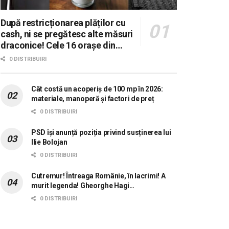
După restricționarea plăților cu
cash, ni se pregătesc alte măsuri
draconice! Cele 16 orașe din
România în care se dorește
0 DISTRIBUIRI
aplicarea sistemului 0 carne, 0
lactate, 0 mașini!
Cât costă un acoperiș de 100 mp în 2026:
materiale, manoperă și factori de preț
0 DISTRIBUIRI
PSD își anunță poziția privind susținerea lui
Ilie Bolojan
0 DISTRIBUIRI
Cutremur! Întreaga Românie, în lacrimi! A
murit legenda! Gheorghe Hagi…
0 DISTRIBUIRI