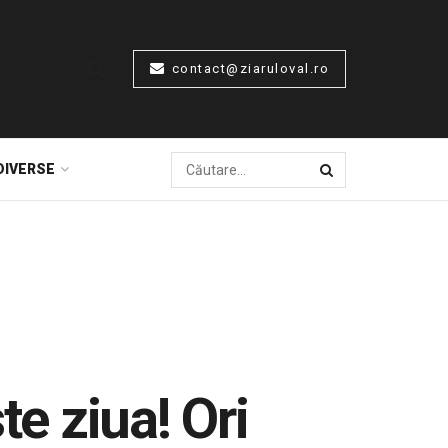
contact@ziaruloval.ro
DIVERSE
te ziua! Ori