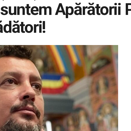
I suntem Apărătorii
ădători!