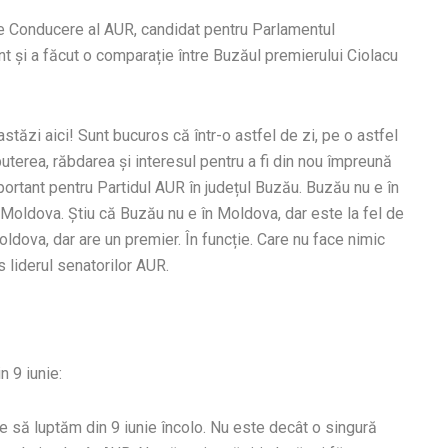
 de Conducere al AUR, candidat pentru Parlamentul
t și a făcut o comparație între Buzăul premierului Ciolacu
stăzi aici! Sunt bucuros că într-o astfel de zi, pe o astfel
 puterea, răbdarea și interesul pentru a fi din nou împreună
ortant pentru Partidul AUR în județul Buzău. Buzău nu e în
 Moldova. Știu că Buzău nu e în Moldova, dar este la fel de
ldova, dar are un premier. În funcție. Care nu face nimic
 liderul senatorilor AUR.
n 9 iunie:
 să luptăm din 9 iunie încolo. Nu este decât o singură