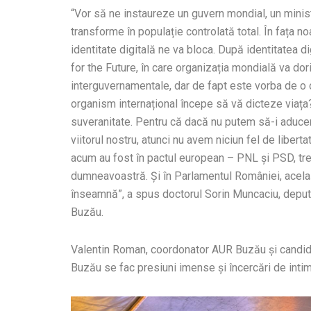
“Vor să ne instaureze un guvern mondial, un mini
transforme în populație controlată total. În fața no
identitate digitală ne va bloca. După identitatea
for the Future, în care organizația mondială va d
interguvernamentale, dar de fapt este vorba de o 
organism internațional începe să vă dicteze viața? 
suveranitate. Pentru că dacă nu putem să-i aduce
viitorul nostru, atunci nu avem niciun fel de libert
acum au fost în pactul european – PNL și PSD, treb
dumneavoastră. Și în Parlamentul României, același
înseamnă”, a spus doctorul Sorin Muncaciu, deputa
Buzău.
Valentin Roman, coordonator AUR Buzău și candidat
Buzău se fac presiuni imense și încercări de intim