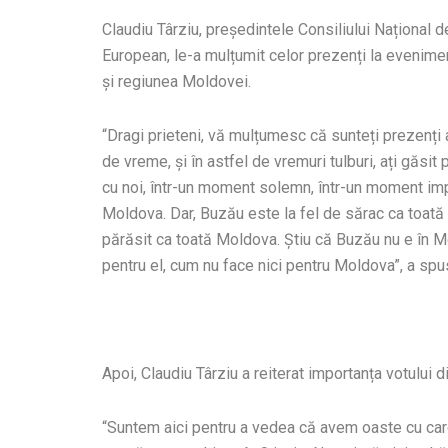
Claudiu Târziu, președintele Consiliului Național
European, le-a mulțumit celor prezenți la evenimen
și regiunea Moldovei.
“Dragi prieteni, vă mulțumesc că sunteți prezenți a
de vreme, și în astfel de vremuri tulburi, ați găsit
cu noi, într-un moment solemn, într-un moment imp
Moldova. Dar, Buzău este la fel de sărac ca toată
părăsit ca toată Moldova. Știu că Buzău nu e în Mo
pentru el, cum nu face nici pentru Moldova”, a spus
Apoi, Claudiu Târziu a reiterat importanța votului di
“Suntem aici pentru a vedea că avem oaste cu care