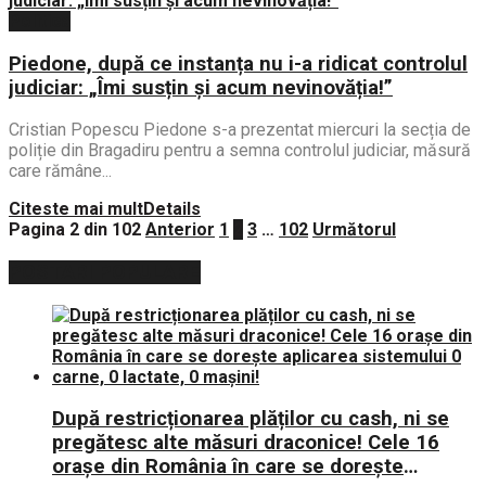
Politica
Piedone, după ce instanța nu i-a ridicat controlul
judiciar: „Îmi susțin și acum nevinovăția!”
Cristian Popescu Piedone s-a prezentat miercuri la secția de
poliție din Bragadiru pentru a semna controlul judiciar, măsură
care rămâne...
Citeste mai mult
Details
Pagina 2 din 102
Anterior
1
2
3
…
102
Următorul
POSTARI POPULARE
După restricționarea plăților cu cash, ni se
pregătesc alte măsuri draconice! Cele 16
orașe din România în care se dorește