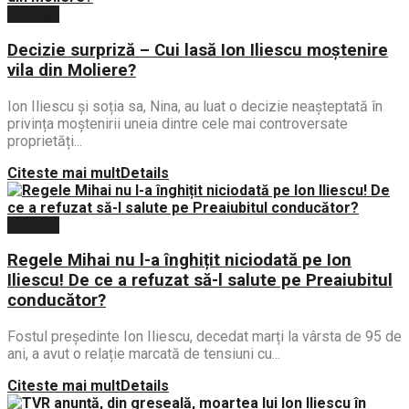
Politica
Decizie surpriză – Cui lasă Ion Iliescu moștenire
vila din Moliere?
Ion Iliescu și soția sa, Nina, au luat o decizie neașteptată în
privința moștenirii uneia dintre cele mai controversate
proprietăți...
Citeste mai mult
Details
Politica
Regele Mihai nu l-a înghițit niciodată pe Ion
Iliescu! De ce a refuzat să-l salute pe Preaiubitul
conducător?
Fostul președinte Ion Iliescu, decedat marți la vârsta de 95 de
ani, a avut o relație marcată de tensiuni cu...
Citeste mai mult
Details