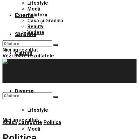
Lifestyle
Modă
Călătorii
Externe
Casă și Grădină
Beauty
Vedete
Sănătate
Nici un rezultat
Cultură
Vezi toate rezultatele
Sport
Diverse
Lifestyle
Nici un rezultat
Acasă
Categorie
Politica
Modă
Politica