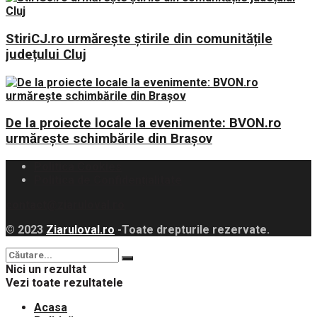
StiriCJ.ro urmărește știrile din comunitățile
județului Cluj
De la proiecte locale la evenimente: BVON.ro
urmărește schimbările din Brașov
Politica Cookies
Politica de Confidențialitate
contact@ziaruloval.ro
© 2023
Ziaruloval.ro
-Toate drepturile rezervate.
Nici un rezultat
Vezi toate rezultatele
Acasa