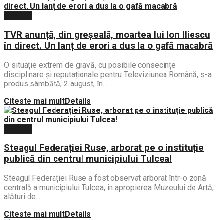
Politica
TVR anunță, din greșeală, moartea lui Ion Iliescu
în direct. Un lanț de erori a dus la o gafă macabră
O situație extrem de gravă, cu posibile consecințe
disciplinare și reputaționale pentru Televiziunea Română, s-a
produs sâmbătă, 2 august, în...
Citeste mai mult
Details
Politica
Steagul Federației Ruse, arborat pe o instituție
publică din centrul municipiului Tulcea!
Steagul Federației Ruse a fost observat arborat într-o zonă
centrală a municipiului Tulcea, în apropierea Muzeului de Artă,
alături de...
Citeste mai mult
Details