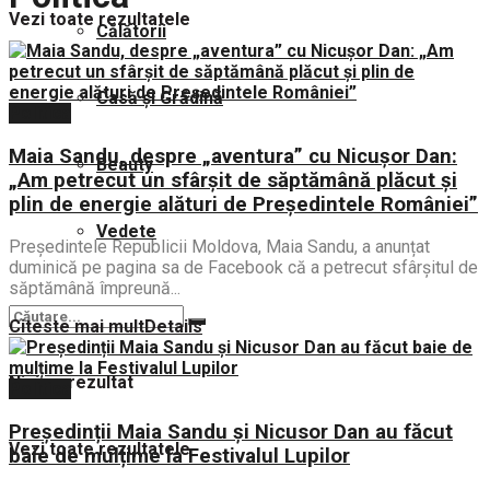
Vezi toate rezultatele
Călătorii
Casă și Grădină
Politica
Maia Sandu, despre „aventura” cu Nicușor Dan:
Beauty
„Am petrecut un sfârșit de săptămână plăcut și
plin de energie alături de Președintele României”
Vedete
Președintele Republicii Moldova, Maia Sandu, a anunțat
duminică pe pagina sa de Facebook că a petrecut sfârșitul de
săptămână împreună...
Citeste mai mult
Details
Nici un rezultat
Politica
Președinții Maia Sandu și Nicusor Dan au făcut
Vezi toate rezultatele
baie de mulțime la Festivalul Lupilor