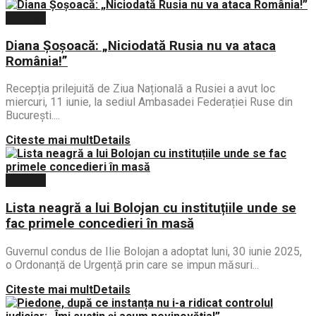
Politica
Diana Șoșoacă: „Niciodată Rusia nu va ataca
România!”
Recepția prilejuită de Ziua Națională a Rusiei a avut loc
miercuri, 11 iunie, la sediul Ambasadei Federației Ruse din
București....
Citeste mai mult
Details
Politica
Lista neagră a lui Bolojan cu instituțiile unde se
fac primele concedieri în masă
Guvernul condus de Ilie Bolojan a adoptat luni, 30 iunie 2025,
o Ordonanță de Urgență prin care se impun măsuri...
Citeste mai mult
Details