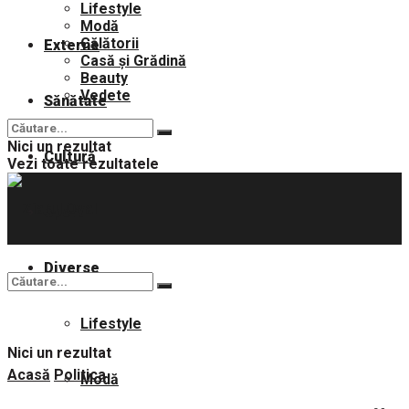
Lifestyle
Modă
Călătorii
Externe
Casă și Grădină
Beauty
Vedete
Sănătate
Nici un rezultat
Cultură
Vezi toate rezultatele
Sport
Diverse
Lifestyle
Nici un rezultat
Acasă
Politica
Modă