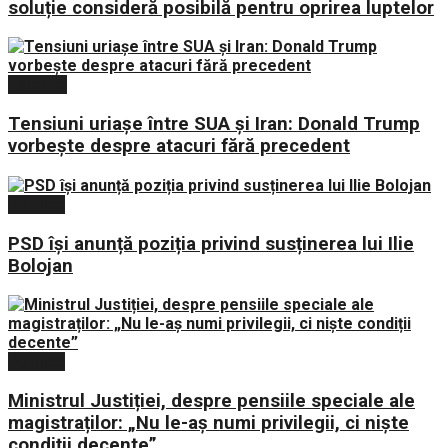
soluție consideră posibilă pentru oprirea luptelor
Externe
Tensiuni uriașe între SUA și Iran: Donald Trump
vorbește despre atacuri fără precedent
Politica
PSD își anunță poziția privind susținerea lui Ilie
Bolojan
Politica
Ministrul Justiției, despre pensiile speciale ale
magistraților: „Nu le-aș numi privilegii, ci niște
condiții decente”