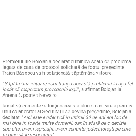
Premierul Ilie Bolojan a declarat duminică seară că problema
legată de casa de protocol solicitată de fostul președinte
Traian Băsescu va fi soluționată săptămâna viitoare.
”
Săptămâna viitoare vom tranşa această problemă în aşa fel
încât să respectăm prevederile legii
”, a afirmat Bolojan la
Antena 3, potrivit News.ro.
Rugat să comenteze funţionarea statului român care a permis
unui colaborator al Securităţii să devină preşedinte, Bolojan a
declarat: ”
Aici este evident că în ultimii 30 de ani era loc de
mai bine în foarte multe domenii, dar, în afară de o decizie
sau alta, avem legislaţii, avem sentinţe judecătoreşti pe care
trebuie să le respectăm”.