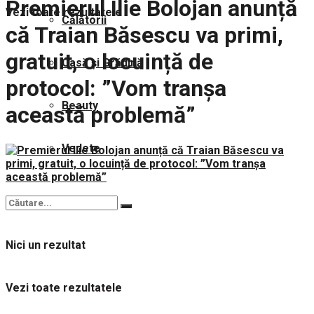
Premierul Ilie Bolojan anunță
Vezi toate rezultatele
Călătorii
că Traian Băsescu va primi,
gratuit, o locuință de
Casă și Grădină
protocol: ”Vom tranșa
Beauty
această problemă”
Vedete
Nici un rezultat
Vezi toate rezultatele