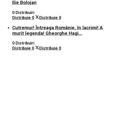
Ilie Bolojan
0 Distribuiri
Distribuie
0
Distribuie
0
Cutremur! Întreaga Românie, în lacrimi! A
murit legenda! Gheorghe Hagi…
0 Distribuiri
Distribuie
0
Distribuie
0