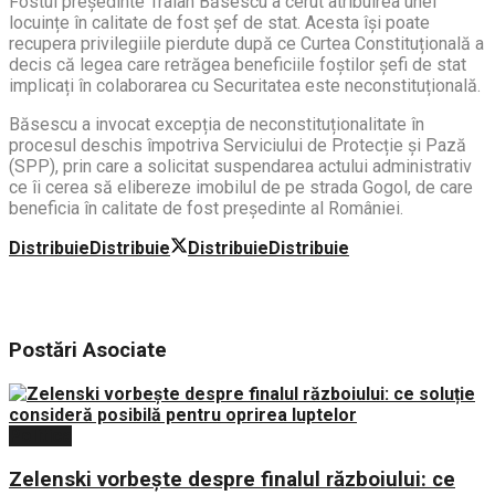
Fostul președinte Traian Băsescu a cerut atribuirea unei
locuințe în calitate de fost șef de stat. Acesta își poate
recupera privilegiile pierdute după ce Curtea Constituțională a
decis că legea care retrăgea beneficiile foștilor șefi de stat
implicați în colaborarea cu Securitatea este neconstituțională.
Băsescu a invocat excepția de neconstituționalitate în
procesul deschis împotriva Serviciului de Protecție și Pază
(SPP), prin care a solicitat suspendarea actului administrativ
ce îi cerea să elibereze imobilul de pe strada Gogol, de care
beneficia în calitate de fost președinte al României.
Distribuie
Distribuie
Distribuie
Distribuie
Postări
Asociate
Politica
Zelenski vorbește despre finalul războiului: ce