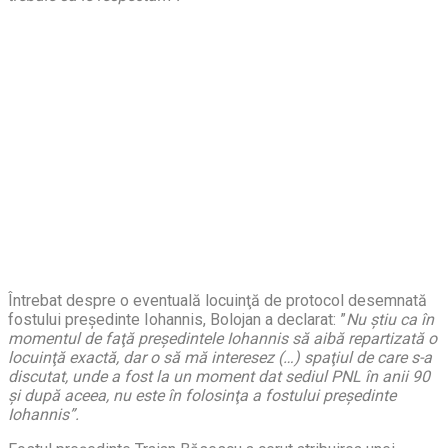
Întrebat despre o eventuală locuinţă de protocol desemnată
fostului preşedinte Iohannis, Bolojan a declarat: ”
Nu ştiu ca în
momentul de faţă preşedintele Iohannis să aibă repartizată o
locuinţă exactă, dar o să mă interesez (…) spaţiul de care s-a
discutat, unde a fost la un moment dat sediul PNL în anii 90
şi după aceea, nu este în folosinţa a fostului preşedinte
Iohannis”.