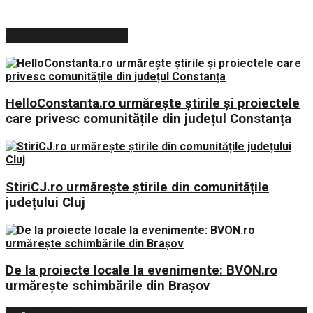
ARTICOLE RECENTE
HelloConstanta.ro urmărește știrile și proiectele
care privesc comunitățile din județul Constanța
StiriCJ.ro urmărește știrile din comunitățile
județului Cluj
De la proiecte locale la evenimente: BVON.ro
urmărește schimbările din Brașov