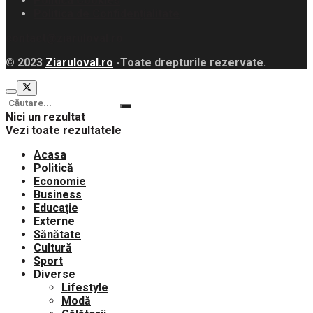
Politica Cookies
Politica de Confidențialitate
contact@ziaruloval.ro
© 2023
Ziaruloval.ro
-Toate drepturile rezervate.
Nici un rezultat
Vezi toate rezultatele
Acasa
Politică
Economie
Business
Educație
Externe
Sănătate
Cultură
Sport
Diverse
Lifestyle
Modă