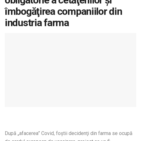
obligatorie a cetăţenilor și
îmbogăţirea companiilor din
industria farma
După „afacerea” Covid, foştii decidenţi din farma se ocupă