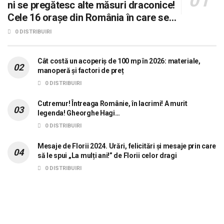
ni se pregătesc alte măsuri draconice!
Cele 16 orașe din România în care se
dorește aplicarea sistemului 0 carne, 0
0 DISTRIBUIRI
lactate, 0 mașini!
Cât costă un acoperiș de 100 mp în 2026: materiale,
manoperă și factori de preț
0 DISTRIBUIRI
Cutremur! Întreaga Românie, în lacrimi! A murit
legenda! Gheorghe Hagi…
0 DISTRIBUIRI
Mesaje de Florii 2024. Urări, felicitări și mesaje prin care
să le spui „La mulți ani!” de Florii celor dragi
0 DISTRIBUIRI