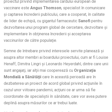
proiectul privind implementarea cardului european de
vaccinare este
Angus Thomson
, specialist în comunicare
şi captarea încrederii publicului, care a cooperat, în calitate
de lider de echipă, cu gigantul farmaceutic
Sanofi
pentru
dezvoltarea unui program global de cercetare, dezvoltare şi
implementare în obţinerea încrederii şi acceptarea
vaccinurilor de către populaţie.
Semne de întrebare privind interesele servite planează şi
asupra altor membri ai boardului proiectului, cum ar fi Louise
Henaff, Dimitra Lingri şi Leonardo Heyerdahl, dintre care unii
sunt angajaţi, iar alţii mai cooperează cu
Organizaţia
Mondială a Sănătăţii
care în această perioadă are în
dezbaterea un proiect de acord global privind acţiunile în
cazul unor viitoare pandemii, acţiuni ce ar urma să fie
coordonate de specialiştii în sănătate, care vor avea putere
deplină asupra măsurilor ce ar trebui luate.