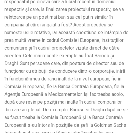
responsabil pe cineva care a lucrat recent în domeniul
respectiv şi care, la finalizarea proiectului respectiv, se va
reîntoarce pe un post mai bun sau cel puţin similar în
compania al cărei angajat a fost? Acest procedeu se
numeşte uşile rotative, iar această chestiune se întâmplă de
prea multă vreme în cadrul Comisiei Europene, instituţiilor
comunitare şi în cadrul proiectelor vizate direct de către
acestea. Cele mai recente exemple au fost Baroso şi
Draghi. Sunt persoane care, din postura de director sau de
funcţionar cu atribuţii de conducere dintr-o corporaţie, intră
în funcţionărimea de rang înalt de la nivel european, fie în
Comisia Europeană, fie la Banca Centrală Europeană, fie la
Agenţia Europeană a Medicamentelor, îşi fac treaba acolo,
după care revin pe poziţii mai înalte în cadrul companiilor
din care au plecat. De exemplu, Baroso şi Draghi după ce şi-
au făcut treaba la Comisia Europeană şi la Banca Centrală
Europeană s-au întors în poziţiile de şefi la Goldman Sachs
International, aşa cum au făcut şi alţii înaintea lor, care