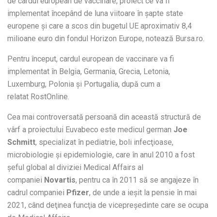
de cardul european de vaccinare, proiect ce va fi
implementat începând de luna viitoare în şapte state
europene și care a scos din bugetul UE aproximativ 8,4
milioane euro din fondul Horizon Europe, notează Bursa.ro.
Pentru început, cardul european de vaccinare va fi
implementat în Belgia, Germania, Grecia, Letonia,
Luxemburg, Polonia şi Portugalia, după cum a
relatat RostOnline.
Cea mai controversată persoană din această structură de
vârf a proiectului Euvabeco este medicul german
Joe
Schmitt
, specializat în pediatrie, boli infecţioase,
microbiologie şi epidemiologie, care în anul 2010 a fost
şeful global al diviziei Medical Affairs al
companiei
Novartis
, pentru ca în 2011 să se angajeze în
cadrul companiei
Pfizer
, de unde a ieşit la pensie în mai
2021, când deţinea funcţia de vicepreşedinte care se ocupa