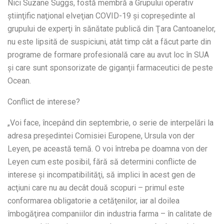
Nici Suzane Suggs, fostă membră a Grupului operativ
ştiinţific naţional elveţian COVID-19 şi copreşedinte al
grupului de experţi în sănătate publică din Ţara Cantoanelor,
nu este lipsită de suspiciuni, atât timp cât a făcut parte din
programe de formare profesională care au avut loc în SUA
şi care sunt sponsorizate de giganţii farmaceutici de peste
Ocean.
Conflict de interese?
„Voi face, începând din septembrie, o serie de interpelări la
adresa preşedintei Comisiei Europene, Ursula von der
Leyen, pe această temă. O voi întreba pe doamna von der
Leyen cum este posibil, fără să determini conflicte de
interese şi incompatibilităţi, să implici în acest gen de
acţiuni care nu au decât două scopuri – primul este
conformarea obligatorie a cetăţenilor, iar al doilea
îmbogăţirea companiilor din industria farma – în calitate de