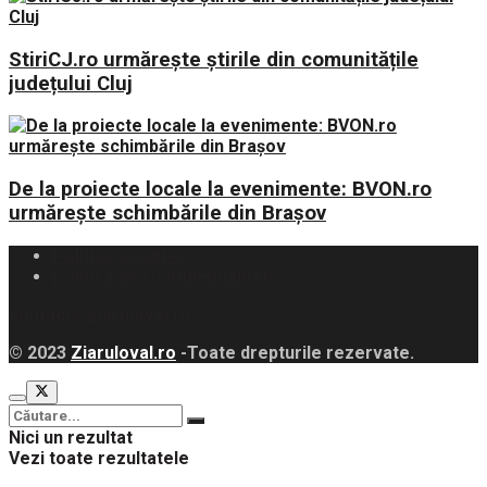
StiriCJ.ro urmărește știrile din comunitățile
județului Cluj
De la proiecte locale la evenimente: BVON.ro
urmărește schimbările din Brașov
Politica Cookies
Politica de Confidențialitate
contact@ziaruloval.ro
© 2023
Ziaruloval.ro
-Toate drepturile rezervate.
Nici un rezultat
Vezi toate rezultatele