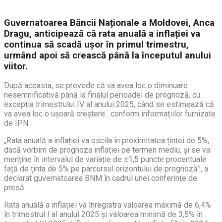
Guvernatoarea Băncii Naționale a Moldovei, Anca
Dragu, anticipează că rata anuală a inflației va
continua să scadă ușor în primul trimestru,
urmând apoi să crească până la începutul anului
viitor.
După aceasta, se prevede că va avea loc o diminuare
nesemnificativă până la finalul perioadei de prognoză, cu
excepția trimestrului IV al anului 2025, când se estimează că
va avea loc o ușoară creștere. conform informațiilor furnizate
de IPN.
„Rata anuală a inflației va oscila în proximitatea țintei de 5%,
dacă vorbim de prognoza inflației pe termen mediu, și se va
menține în intervalul de variație de ±1,5 puncte procentuale
față de ținta de 5% pe parcursul orizontului de prognoză”, a
declarat guvernatoarea BNM în cadrul unei conferințe de
presă.
Rata anuală a inflației va înregistra valoarea maximă de 6,4%
în trimestrul I al anului 2025 și valoarea minimă de 3,5% în