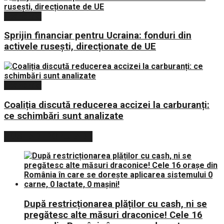
Economie
Sprijin financiar pentru Ucraina: fonduri din
activele rusești, direcționate de UE
Economie
Coaliția discută reducerea accizei la carburanți:
ce schimbări sunt analizate
POSTARI POPULARE
După restricționarea plăților cu cash, ni se
pregătesc alte măsuri draconice! Cele 16