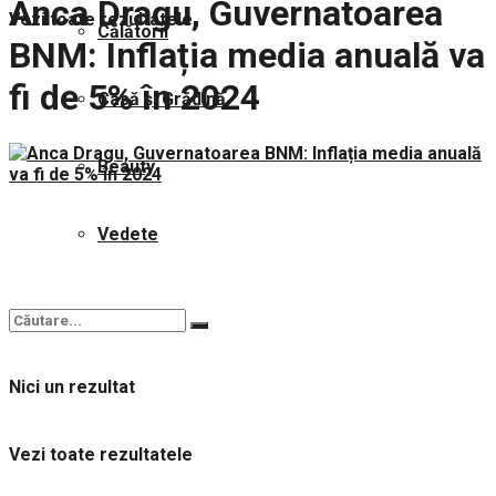
Anca Dragu, Guvernatoarea
Vezi toate rezultatele
Călătorii
BNM: Inflația media anuală va
fi de 5% în 2024
Casă și Grădină
Beauty
Vedete
Nici un rezultat
Vezi toate rezultatele