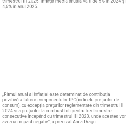
trimestrul III 2025. Inflația media anuală va fi de 5% în 2024 și
4,6% în anul 2025.
„Ritmul anual al inflației este determinat de contribuția
pozitivă a tuturor componentelor IPC(indicele prețurilor de
consum), cu excepția prețurilor reglementate din trimestrul II
2024 și a prețurilor la combustibili pentru trei trimestre
consecutive începând cu trimestrul III 2023, unde acestea vor
avea un impact negativ”, a precizat Anca Dragu.