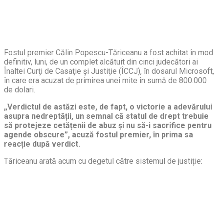
Fostul premier Călin Popescu-Tăriceanu a fost achitat în mod
definitiv, luni, de un complet alcătuit din cinci judecători ai
Înaltei Curţi de Casaţie şi Justiţie (ÎCCJ), în dosarul Microsoft,
în care era acuzat de primirea unei mite în sumă de 800.000
de dolari.
„Verdictul de astăzi este, de fapt, o victorie a adevărului
asupra nedreptății, un semnal că statul de drept trebuie
să protejeze cetățenii de abuz și nu să-i sacrifice pentru
agende obscure”, acuză fostul premier, în prima sa
reacție după verdict.
Tăriceanu arată acum cu degetul către sistemul de justiție: