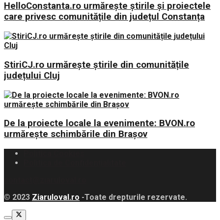
HelloConstanta.ro urmărește știrile și proiectele
care privesc comunitățile din județul Constanța
StiriCJ.ro urmărește știrile din comunitățile
județului Cluj
De la proiecte locale la evenimente: BVON.ro
urmărește schimbările din Brașov
Politica Cookies
Politica de Confidențialitate
contact@ziaruloval.ro
© 2023
Ziaruloval.ro
-Toate drepturile rezervate.