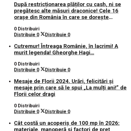
După restricționarea plăților cu cash, ni se
pregătesc alte măsuri draconice! Cele 16
orașe din România în care se dorește
aplicarea sistemului 0 carne, 0 lactate, 0
0 Distribuiri
mașini!
Distribuie
0
Distribuie
0
Cutremur! Întreaga Românie, în lacrimi! A
murit legenda! Gheorghe Hagi…
0 Distribuiri
Distribuie
0
Distribuie
0
Mesaje de Florii 2024. Urări, felicitări și
mesaje prin care să le spui „La mulți ani!” de
Florii celor dragi
0 Distribuiri
Distribuie
0
Distribuie
0
Cât costă un acoperiș de 100 mp în 2026:
materiale, manoperă și factori de preț