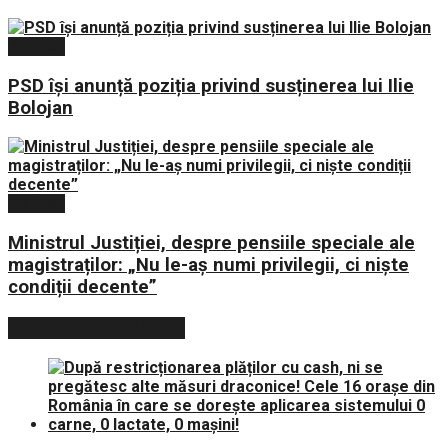
Politica
PSD își anunță poziția privind susținerea lui Ilie
Bolojan
Politica
Ministrul Justiției, despre pensiile speciale ale
magistraților: „Nu le-aș numi privilegii, ci niște
condiții decente”
POSTARI POPULARE