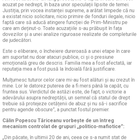
acuzat pe nedrept, în baza unor speculații lipsite de temei.
Justiția, prin vocea instanței supreme, a arătat limpede că nu
a existat nicio solicitare, nicio primire de fonduri ilegale, nicio
faptă care să aducă atingere funcției de Prim-Ministru pe
care am deținut-o. Toate acuzațiile s-au prăbușit în fața
dovezilor și a unei analize riguroase realizate de completurile
de judecători.
Este o eliberare, o încheiere dureroasă a unei etape în care
am suportat nu doar atacuri publice, ci și o presiune
emoțională greu de descris. Familia mea a fost afectată, iar
reputația mea a fost pusă la îndoială fără justificare.
Mulțumesc tuturor celor care mi-au fost alături și au crezut în
mine. Lor le datorez puterea de a fi mers până la capăt, cu
fruntea sus. Verdictul de astăzi este, de fapt, o victorie a
adevărului asupra nedreptății, un semnal că statul de drept
trebuie să protejeze cetățenii de abuz și nu să-i sacrifice
pentru agende obscure”, a punctat fostul premier.
Călin Popescu Tăriceanu vorbește de un întreg
mecanism controlat de grupuri „politico-mafiotice”:
„Din păcate, în ultimii 20 de ani, ceea ce s-a numit stat de