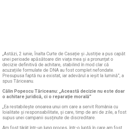
„Astăzi, 2 iunie, Înalta Curte de Casație și Justiție a pus capăt
unei perioade apăsătoare din viața mea și a pronunțat o
decizie definitivă de achitare, stabilind în mod clar că
acuzațiile formulate de DNA au fost complet nefondate.
Presupusa faptă nu a existat, iar adevărul a ieșit la lumină”, a
spus Tăriceanu.
Călin Popescu Tăriceanu: „Această decizie nu este doar
o achitare juridică, ci o reparație morală”
„Ea restabilește onoarea unui om care a servit România cu
loialitate și responsabilitate, și care, timp de ani de zile, a fost
supus unei campanii susținute de discreditare.
Am fost târât într-un lung proces, într-o luptă în care am fost