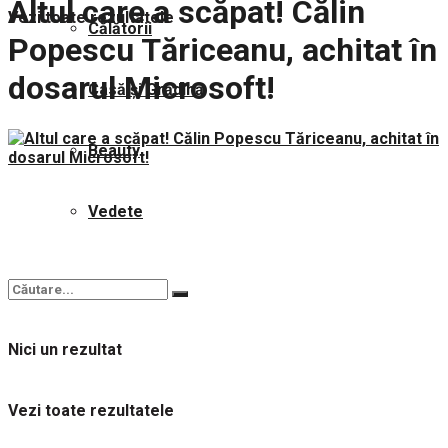
Altul care a scăpat! Călin
Vezi toate rezultatele
Călătorii
Popescu Tăriceanu, achitat în
dosarul Microsoft!
Casă și Grădină
Beauty
Vedete
Nici un rezultat
Vezi toate rezultatele