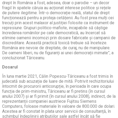
drept în România a fost, adesea, doar o parodie – un decor
fragil în spatele căruia au acționat interese politice și rețele
de putere ilegitime. Într-o democrație reală, statul de drept
funcționează pentru a proteja cetățenii. Au fost prea mulți cei
trecuți prin acest malaxor al justiției folosite ca instrument de
represiune. Grupuri politico-mafiote, incapabile să câștige
încrederea românilor pe cale democratică, au încercat să
elimine oamenii incomozi prin dosare fabricate și campanii de
discreditare. Această practică toxică trebuie să înceteze.
România are nevoie de dreptate, de curaj, nu de manipulare.
De oameni liberi, nu de figuranți ai unei democrații mimate”, a
concluzionat Tăriceanu.
Dosarul
În luna martie 2021, Călin Popescu-Tăriceanu a fost trimis în
judecată sub acuzația de luare de mită. Potrivit rechizitoriului
întocmit de procurorii anticorupție, în perioada în care ocupa
funcția de prim-ministru, Tăriceanu ar fi pretins (în cursul
anului 2007) și ar fi primit (în cursul anului 2008), indirect, de la
reprezentanții companiei austriece Fujitsu Siemens
Computers, foloase materiale în valoare de 800.000 de dolari.
Acestea ar fi constat în plata unor servicii de consultanță, în
schimbul îndeplinirii atribuțiilor sale astfel încât să fie