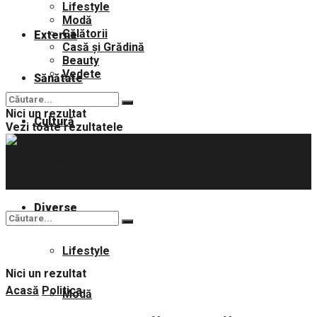
Lifestyle
Modă
Călătorii
Externe
Casă și Grădină
Beauty
Vedete
Sănătate
Nici un rezultat
Cultură
Vezi toate rezultatele
Sport
Diverse
Lifestyle
Nici un rezultat
Acasă
Politica
Modă