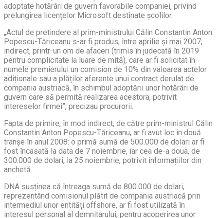
adoptate hotărâri de guvern favorabile companiei, privind
prelungirea licențelor Microsoft destinate școlilor.
„Actul de pretindere al prim-ministrului Călin Constantin Anton
Popescu-Tăriceanu s-ar fi produs, între aprilie și mai 2007,
indirect, printr-un om de afaceri (trimis în judecată în 2019
pentru complicitate la luare de mită), care ar fi solicitat în
numele premierului un comision de 10% din valoarea actelor
adiționale sau a plăților aferente unui contract derulat de
compania austriacă, în schimbul adoptării unor hotărâri de
guvern care să permită realizarea acestora, potrivit
intereselor firmei”, precizau procurorii.
Fapta de primire, în mod indirect, de către prim-ministrul Călin
Constantin Anton Popescu-Tăriceanu, ar fi avut loc în două
tranșe în anul 2008: o primă sumă de 500.000 de dolari ar fi
fost încasată la data de 7 noiembrie, iar cea de-a doua, de
300.000 de dolari, la 25 noiembrie, potrivit informațiilor din
anchetă.
DNA susținea că întreaga sumă de 800.000 de dolari,
reprezentând comisionul plătit de compania austriacă prin
intermediul unor entități offshore, ar fi fost utilizată în
interesul personal al demnitarului, pentru acoperirea unor