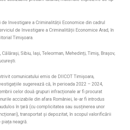
i de Investigare a Criminalității Economice din cadrul
rviciul de Investigare a Criminalității Economice Arad, în
itorial Timișoara.
, Călărași, Sibiu, Iași, Teleorman, Mehedinți, Timiș, Brașov,
ucurești.
trivit comunicatului emis de DIICOT Timișoara,
vestigațiile sugerează că, în perioada 2022 – 2024,
mbrii celor două grupuri infracționale ar fi procurat
nurile accizabile din afara României, le-ar fi introdus
audulos în țară (cu complicitatea sau susținerea unor
ncționari), transportat și depozitat, în scopul valorificării
 piața neagră.