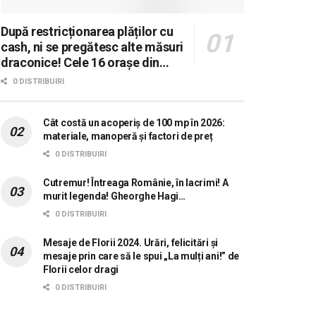
După restricționarea plăților cu
cash, ni se pregătesc alte măsuri
draconice! Cele 16 orașe din
România în care se dorește
0 DISTRIBUIRI
aplicarea sistemului 0 carne, 0
lactate, 0 mașini!
Cât costă un acoperiș de 100 mp în 2026:
materiale, manoperă și factori de preț
0 DISTRIBUIRI
Cutremur! Întreaga Românie, în lacrimi! A
murit legenda! Gheorghe Hagi…
0 DISTRIBUIRI
Mesaje de Florii 2024. Urări, felicitări și
mesaje prin care să le spui „La mulți ani!” de
Florii celor dragi
0 DISTRIBUIRI