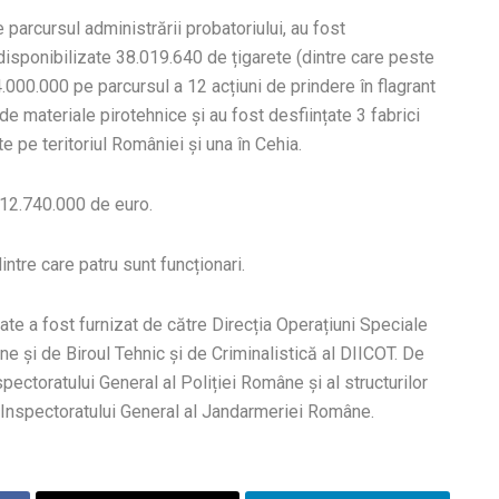
 parcursul administrării probatoriului, au fost
disponibilizate 38.019.640 de țigarete (dintre care peste
.000.000 pe parcursul a 12 acțiuni de prindere în flagrant
de materiale pirotehnice și au fost desființate 3 fabrici
 pe teritoriul României și una în Cehia.
 12.740.000 de euro.
ntre care patru sunt funcționari.
te a fost furnizat de către Direcția Operațiuni Speciale
ne și de Biroul Tehnic și de Criminalistică al DIICOT. De
spectoratului General al Poliției Române și al structurilor
r Inspectoratului General al Jandarmeriei Române.