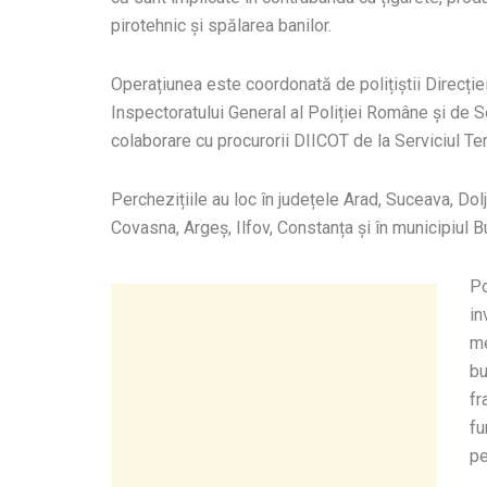
pirotehnic și spălarea banilor.
Operațiunea este coordonată de polițiștii Direcție
Inspectoratului General al Poliției Române și de Se
colaborare cu procurorii DIICOT de la Serviciul Ter
Perchezițiile au loc în județele Arad, Suceava, Dolj
Covasna, Argeș, Ilfov, Constanța și în municipiul B
Po
in
me
bu
fr
fu
pe