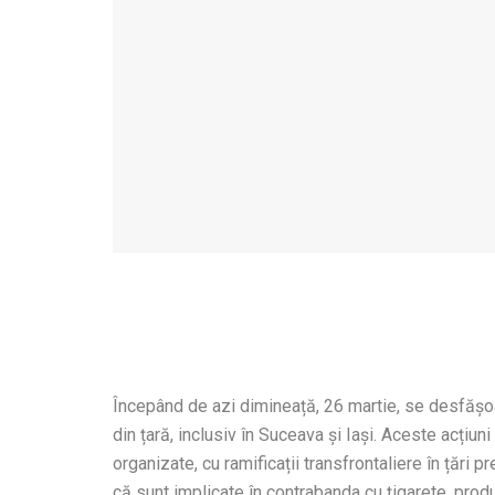
Începând de azi dimineață, 26 martie, se desfășoa
din țară, inclusiv în Suceava și Iași. Aceste acțiun
organizate, cu ramificații transfrontaliere în țări 
că sunt implicate în contrabanda cu țigarete, prod