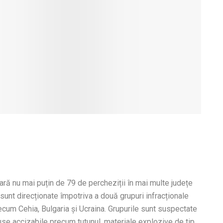
ră nu mai puțin de 79 de percheziții în mai multe județe
i sunt direcționate împotriva a două grupuri infracționale
precum Cehia, Bulgaria și Ucraina. Grupurile sunt suspectate
use accizabile precum tutunul, materiale explozive de tip