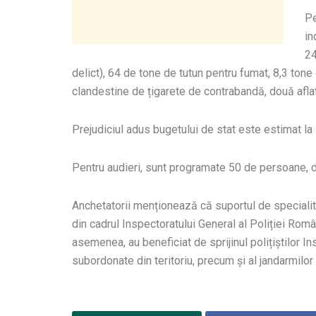
Pe
in
24
delict), 64 de tone de tutun pentru fumat, 8,3 tone 
clandestine de țigarete de contrabandă, două aflate
Prejudiciul adus bugetului de stat este estimat la
Pentru audieri, sunt programate 50 de persoane, di
Anchetatorii menționează că suportul de specialita
din cadrul Inspectoratului General al Poliției Româ
asemenea, au beneficiat de sprijinul polițiștilor In
subordonate din teritoriu, precum și al jandarmilo