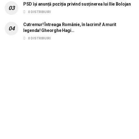
PSD își anunță poziția privind susținerea lui Ilie Bolojan
0 DISTRIBUIRI
Cutremur! Întreaga Românie, în lacrimi! A murit
legenda! Gheorghe Hagi…
0 DISTRIBUIRI