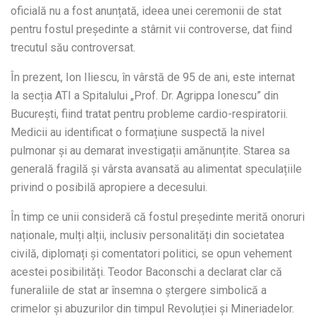
oficială nu a fost anunțată, ideea unei ceremonii de stat
pentru fostul președinte a stârnit vii controverse, dat fiind
trecutul său controversat.
În prezent, Ion Iliescu, în vârstă de 95 de ani, este internat
la secția ATI a Spitalului „Prof. Dr. Agrippa Ionescu” din
București, fiind tratat pentru probleme cardio-respiratorii.
Medicii au identificat o formațiune suspectă la nivel
pulmonar și au demarat investigații amănunțite. Starea sa
generală fragilă și vârsta avansată au alimentat speculațiile
privind o posibilă apropiere a decesului.
În timp ce unii consideră că fostul președinte merită onoruri
naționale, mulți alții, inclusiv personalități din societatea
civilă, diplomați și comentatori politici, se opun vehement
acestei posibilități. Teodor Baconschi a declarat clar că
funeraliile de stat ar însemna o ștergere simbolică a
crimelor și abuzurilor din timpul Revoluției și Mineriadelor.