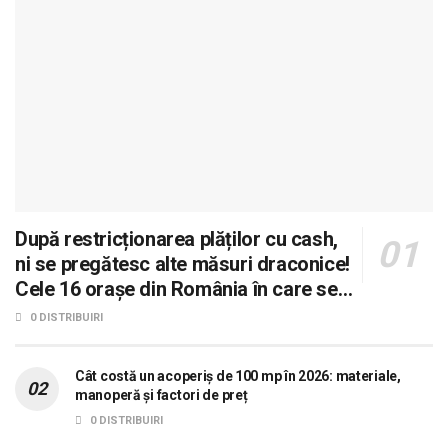
După restricționarea plăților cu cash,
ni se pregătesc alte măsuri draconice!
Cele 16 orașe din România în care se
dorește aplicarea sistemului 0 carne, 0
0 DISTRIBUIRI
lactate, 0 mașini!
Cât costă un acoperiș de 100 mp în 2026: materiale,
manoperă și factori de preț
0 DISTRIBUIRI