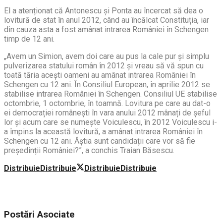
El a atenționat că Antonescu și Ponta au încercat să dea o
lovitură de stat în anul 2012, când au încălcat Constituția, iar
din cauza asta a fost amânat intrarea României în Schengen
timp de 12 ani.
„Avem un Simion, avem doi care au pus la cale pur și simplu
pulverizarea statului român în 2012 și vreau să vă spun cu
toată tăria acești oameni au amânat intrarea României în
Schengen cu 12 ani. În Consiliul European, în aprilie 2012 se
stabilise intrarea României în Schengen. Consiliul UE stabilise
octombrie, 1 octombrie, în toamnă. Lovitura pe care au dat-o
ei democrației românești în vara anului 2012 mânați de șeful
lor și acum care se numește Voiculescu, în 2012 Voiculescu i-
a împins la această lovitură, a amânat intrarea României în
Schengen cu 12 ani. Ăștia sunt candidații care vor să fie
președinții României?”, a conchis Traian Băsescu.
Distribuie
Distribuie
Distribuie
Distribuie
Postări
Asociate