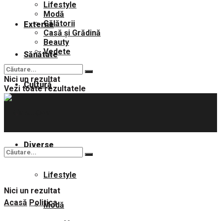
Lifestyle
Modă
Călătorii
Externe
Casă și Grădină
Beauty
Vedete
Sănătate
Nici un rezultat
Cultură
Vezi toate rezultatele
Sport
Diverse
Lifestyle
Nici un rezultat
Acasă
Politica
Modă