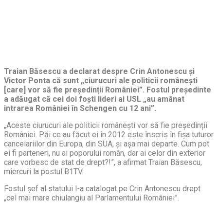
Traian Băsescu a declarat despre Crin Antonescu și
Victor Ponta că sunt „ciurucuri ale politicii românești
[care] vor să fie președinții României”. Fostul președinte
a adăugat că cei doi foști lideri ai USL „au amânat
intrarea României în Schengen cu 12 ani”.
„Aceste ciurucuri ale politicii românești vor să fie președinții
României. Păi ce au făcut ei în 2012 este înscris în fișa tuturor
cancelariilor din Europa, din SUA, și așa mai departe. Cum pot
ei fi parteneri, nu ai poporului român, dar ai celor din exterior
care vorbesc de stat de drept?!”, a afirmat Traian Băsescu,
miercuri la postul B1TV.
Fostul șef al statului l-a catalogat pe Crin Antonescu drept
„cel mai mare chiulangiu al Parlamentului României”.