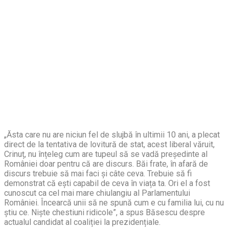
„Ăsta care nu are niciun fel de slujbă în ultimii 10 ani, a plecat
direct de la tentativa de lovitură de stat, acest liberal văruit,
Crinuț, nu înțeleg cum are tupeul să se vadă președinte al
României doar pentru că are discurs. Băi frate, în afară de
discurs trebuie să mai faci și câte ceva. Trebuie să fi
demonstrat că ești capabil de ceva în viața ta. Ori el a fost
cunoscut ca cel mai mare chiulangiu al Parlamentului
României. Încearcă unii să ne spună cum e cu familia lui, cu nu
știu ce. Niște chestiuni ridicole”, a spus Băsescu despre
actualul candidat al coaliției la prezidențiale.