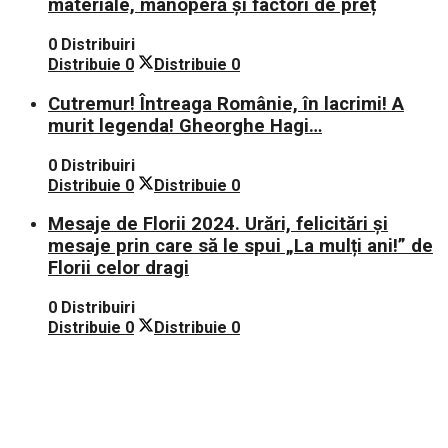
materiale, manoperă și factori de preț
0 Distribuiri
Distribuie
0
Distribuie
0
Cutremur! Întreaga Românie, în lacrimi! A
murit legenda! Gheorghe Hagi…
0 Distribuiri
Distribuie
0
Distribuie
0
Mesaje de Florii 2024. Urări, felicitări și
mesaje prin care să le spui „La mulți ani!” de
Florii celor dragi
0 Distribuiri
Distribuie
0
Distribuie
0