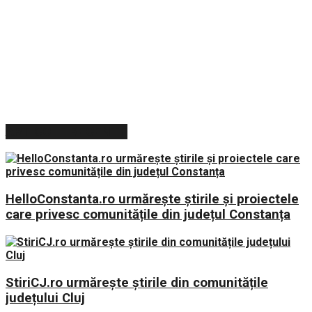
ARTICOLE RECENTE
HelloConstanta.ro urmărește știrile și proiectele
care privesc comunitățile din județul Constanța
StiriCJ.ro urmărește știrile din comunitățile
județului Cluj