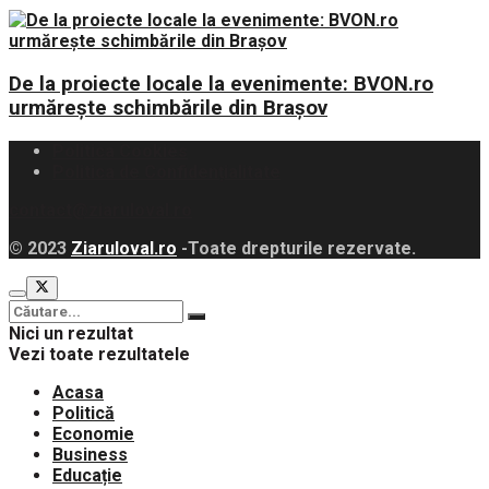
De la proiecte locale la evenimente: BVON.ro
urmărește schimbările din Brașov
Politica Cookies
Politica de Confidențialitate
contact@ziaruloval.ro
© 2023
Ziaruloval.ro
-Toate drepturile rezervate.
Nici un rezultat
Vezi toate rezultatele
Acasa
Politică
Economie
Business
Educație