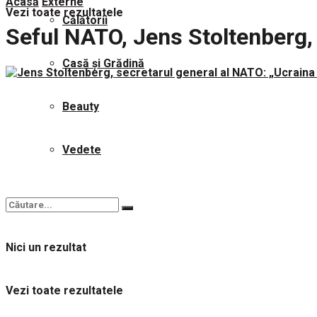
Acasă
Externe
Vezi toate rezultatele
Călătorii
Seful NATO, Jens Stoltenberg, 
Casă și Grădină
Beauty
Vedete
Nici un rezultat
Vezi toate rezultatele