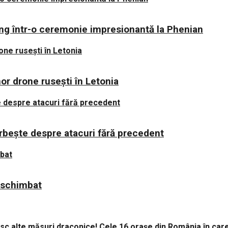
ping într-o ceremonie impresionantă la Phenian
nor drone rusești în Letonia
orbește despre atacuri fără precedent
a schimbat