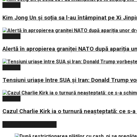
Externe
Kim Jong Un și soția sa l-au întâmpinat pe Xi Jin
Externe
Alertă în apropierea graniței NATO după apariția u
Externe
Tensiuni uriașe între SUA și Iran: Donald Trump v
Externe
Cazul Charlie Kirk ia o turnură neașteptată: ce s-
POSTARI POPULARE