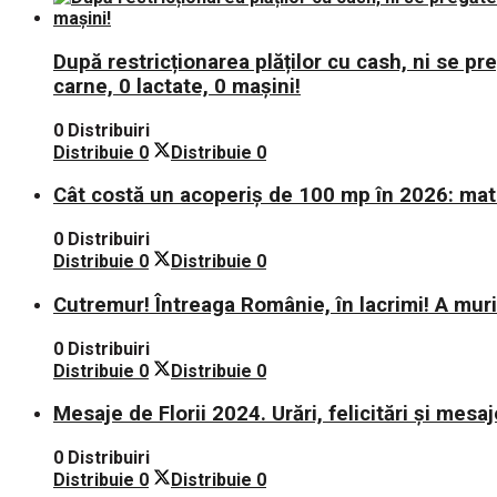
După restricționarea plăților cu cash, ni se p
carne, 0 lactate, 0 mașini!
0 Distribuiri
Distribuie
0
Distribuie
0
Cât costă un acoperiș de 100 mp în 2026: mate
0 Distribuiri
Distribuie
0
Distribuie
0
Cutremur! Întreaga Românie, în lacrimi! A mu
0 Distribuiri
Distribuie
0
Distribuie
0
Mesaje de Florii 2024. Urări, felicitări și mesaj
0 Distribuiri
Distribuie
0
Distribuie
0