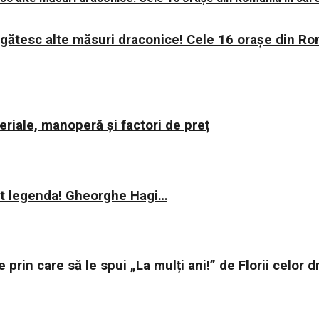
regătesc alte măsuri draconice! Cele 16 orașe din Ro
riale, manoperă și factori de preț
rit legenda! Gheorghe Hagi…
e prin care să le spui „La mulți ani!” de Florii celor d