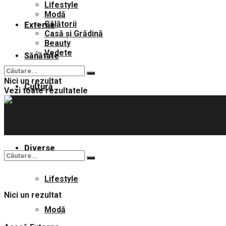
Lifestyle
Modă
Călătorii
Externe
Casă și Grădină
Beauty
Vedete
Sănătate
Nici un rezultat
Cultură
Vezi toate rezultatele
Sport
Diverse
Lifestyle
Nici un rezultat
Modă