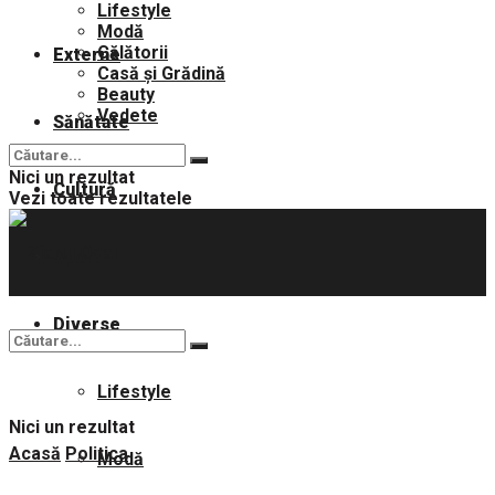
Lifestyle
Modă
Călătorii
Externe
Casă și Grădină
Beauty
Vedete
Sănătate
Nici un rezultat
Cultură
Vezi toate rezultatele
Sport
Diverse
Lifestyle
Nici un rezultat
Acasă
Politica
Modă