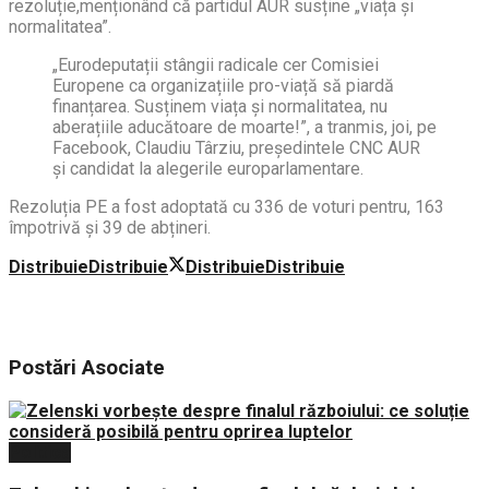
rezoluție,menționând că partidul AUR susține „viața și
normalitatea”.
„Eurodeputații stângii radicale cer Comisiei
Europene ca organizațiile pro-viață să piardă
finanțarea. Susținem viața și normalitatea, nu
aberațiile aducătoare de moarte!”, a tranmis, joi, pe
Facebook, Claudiu Târziu, președintele CNC AUR
și candidat la alegerile europarlamentare.
Rezoluția PE a fost adoptată cu 336 de voturi pentru, 163
împotrivă și 39 de abțineri.
Distribuie
Distribuie
Distribuie
Distribuie
Postări
Asociate
Politica