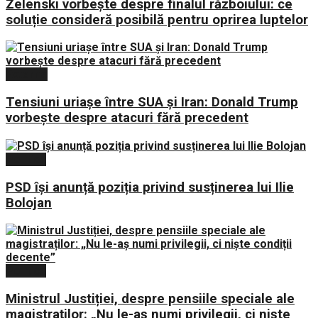
Zelenski vorbește despre finalul războiului: ce
soluție consideră posibilă pentru oprirea luptelor
Externe
Tensiuni uriașe între SUA și Iran: Donald Trump
vorbește despre atacuri fără precedent
Politica
PSD își anunță poziția privind susținerea lui Ilie
Bolojan
Politica
Ministrul Justiției, despre pensiile speciale ale
magistraților: „Nu le-aș numi privilegii, ci niște