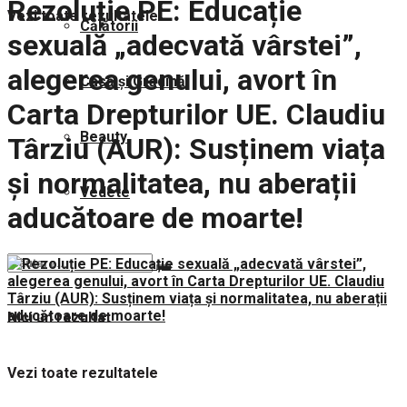
Rezoluție PE: Educație
Vezi toate rezultatele
Călătorii
sexuală „adecvată vârstei”,
alegerea genului, avort în
Casă și Grădină
Carta Drepturilor UE. Claudiu
Beauty
Târziu (AUR): Susținem viața
și normalitatea, nu aberații
Vedete
aducătoare de moarte!
Nici un rezultat
Vezi toate rezultatele