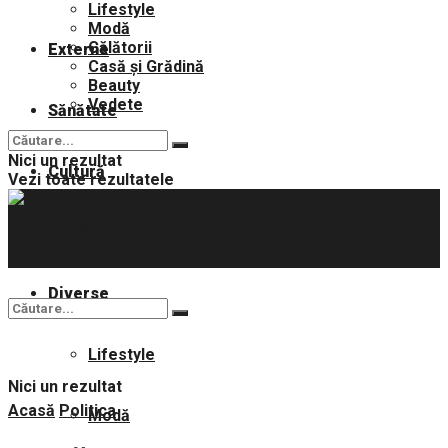
Lifestyle
Modă
Călătorii
Externe
Casă și Grădină
Beauty
Vedete
Sănătate
Nici un rezultat
Cultură
Vezi toate rezultatele
Sport
Diverse
Lifestyle
Nici un rezultat
Acasă
Politica
Modă