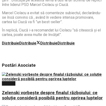
ţării”. Discuţia pe această temă a dus la un schimb de replici
între liderul PSD Marcel Ciolacu şi Ciucă.
Marcel Ciolacu a evitat să comenteze subiectul, declarându-
se însă convins că , având în vedere intensa promovare,
cartea lui Ciucă va fi ”un best-seller”.
În replică, Ciucă i-a recomandat lui Ciolacu ”să citească şi el
cartea, poate avea multe de învăţat”.
Distribuie
Distribuie
Distribuie
Distribuie
Postări
Asociate
Politica
Zelenski vorbește despre finalul războiului: ce
soluție consideră posibilă pentru oprirea luptelor