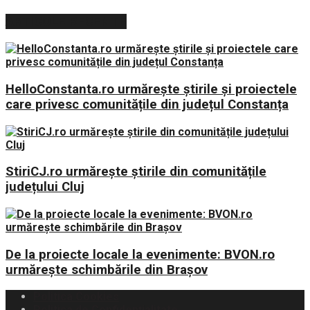
ARTICOLE RECENTE
HelloConstanta.ro urmărește știrile și proiectele
care privesc comunitățile din județul Constanța
StiriCJ.ro urmărește știrile din comunitățile
județului Cluj
De la proiecte locale la evenimente: BVON.ro
urmărește schimbările din Brașov
Politica Cookies
Politica de Confidențialitate