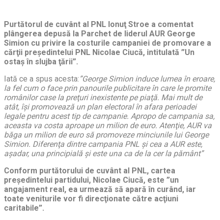
Purtătorul de cuvânt al PNL Ionuţ Stroe a comentat
plângerea depusă la Parchet de liderul AUR George
Simion cu privire la costurile campaniei de promovare a
cărţii preşedintelui PNL Nicolae Ciucă, intitulată ”Un
ostaş în slujba ţării”.
Iată ce a spus acesta:
”George Simion induce lumea în eroare,
la fel cum o face prin panourile publicitare în care le promite
românilor case la preţuri inexistente pe piaţă. Mai mult de
atât, îşi promovează un plan electoral în afara perioadei
legale pentru acest tip de campanie. Apropo de campania sa,
aceasta va costa aproape un milion de euro. Atenţie, AUR va
băga un milion de euro să promoveze minciunile lui George
Simion. Diferenţa dintre campania PNL şi cea a AUR este,
aşadar, una principială şi este una ca de la cer la pământ”
Conform purtătorului de cuvânt al PNL, cartea
preşedintelui partidului, Nicolae Ciucă, este ”un
angajament real, ea urmează să apară în curând, iar
toate veniturile vor fi direcţionate către acţiuni
caritabile”.