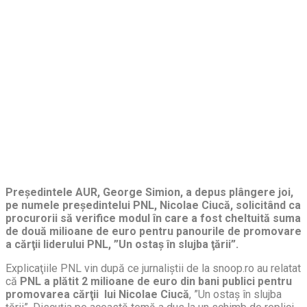
Preşedintele AUR, George Simion, a depus plângere joi,
pe numele preşedintelui PNL, Nicolae Ciucă, solicitând ca
procurorii să verifice modul în care a fost cheltuită suma
de două milioane de euro pentru panourile de promovare
a cărţii liderului PNL, ”Un ostaş în slujba ţării”.
Explicaţiile PNL vin după ce jurnaliştii de la snoop.ro au relatat
că
PNL a plătit 2 milioane de euro din bani publici pentru
promovarea cărţii lui Nicolae Ciucă
, ”Un ostaş în slujba