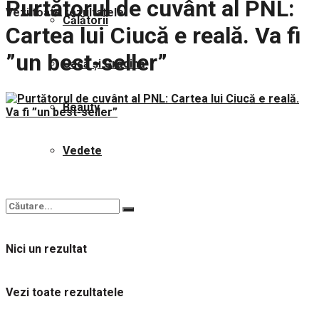
Purtătorul de cuvânt al PNL:
Vezi toate rezultatele
Călătorii
Cartea lui Ciucă e reală. Va fi
”un best-seller”
Casă și Grădină
Beauty
Vedete
Nici un rezultat
Vezi toate rezultatele