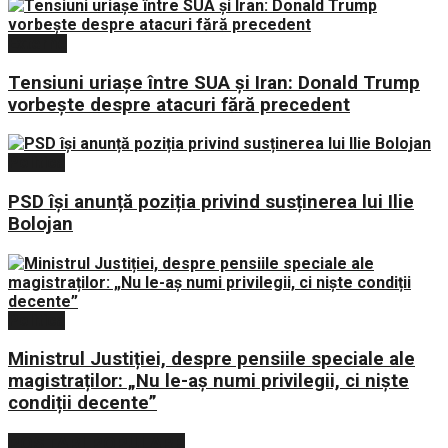
Externe
Tensiuni uriașe între SUA și Iran: Donald Trump
vorbește despre atacuri fără precedent
Politica
PSD își anunță poziția privind susținerea lui Ilie
Bolojan
Politica
Ministrul Justiției, despre pensiile speciale ale
magistraților: „Nu le-aș numi privilegii, ci niște
condiții decente”
POSTARI POPULARE