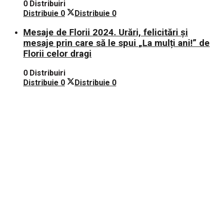
0 Distribuiri
Distribuie
0
Distribuie
0
Mesaje de Florii 2024. Urări, felicitări și
mesaje prin care să le spui „La mulți ani!” de
Florii celor dragi
0 Distribuiri
Distribuie
0
Distribuie
0