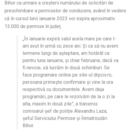
Bihor ca urmare a creşterii numărului de solicitări de
preschimbare a permiselor de conducere, având în vedere
că în cursul lunii ianuarie 2023 vor expira aproximativ
13.000 de permise în judeţ.
„În ianuarie expiră valul acela mare pe care l-
am avut în urmă cu zece ani. Şi ca să nu avem
termene lungi de aşteptare, am hotărât ca
pentru luna ianuarie, şi chiar februarie, dacă va
fi nevoie, să lucrăm în două schimburi. Se
face programare online pe site-ul drpciv.ro,
persoana primeşte confirmare şi vine la ora
respectivă cu documentele. Avem deja
programări, pe care le rezolvăm de la o zi la
alta, maxim în două zile”, a transmis
comisarul-șef de poliție Alexandru Laza,
șeful Serviciului Permise și Înmatriculări
Bihor.