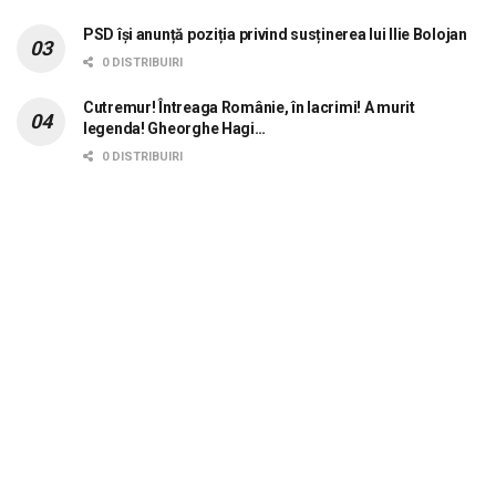
PSD își anunță poziția privind susținerea lui Ilie Bolojan
0 DISTRIBUIRI
Cutremur! Întreaga Românie, în lacrimi! A murit
legenda! Gheorghe Hagi…
0 DISTRIBUIRI