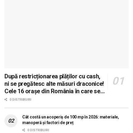
După restricționarea plăților cu cash,
ni se pregătesc alte măsuri draconice!
Cele 16 orașe din România în care se
dorește aplicarea sistemului 0 carne, 0
0 DISTRIBUIRI
lactate, 0 mașini!
Cât costă un acoperiș de 100 mp în 2026: materiale,
manoperă și factori de preț
0 DISTRIBUIRI