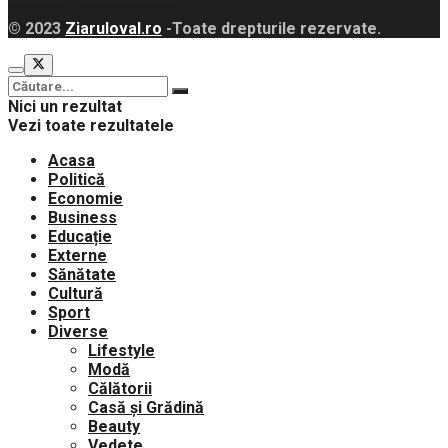
© 2023
Ziaruloval.ro
-Toate drepturile rezervate.
Nici un rezultat
Vezi toate rezultatele
Acasa
Politică
Economie
Business
Educație
Externe
Sănătate
Cultură
Sport
Diverse
Lifestyle
Modă
Călătorii
Casă și Grădină
Beauty
Vedete