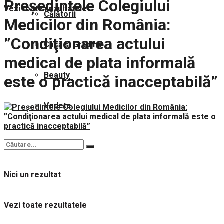
Președintele Colegiului
Vezi toate rezultatele
Călătorii
Medicilor din România:
”Condiţionarea actului
Casă și Grădină
medical de plata informală
Beauty
este o practică inacceptabilă”
Vedete
Nici un rezultat
Vezi toate rezultatele