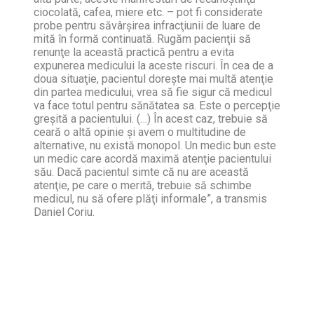
ciocolată, cafea, miere etc. – pot fi considerate
probe pentru săvârşirea infracţiunii de luare de
mită în formă continuată. Rugăm pacienţii să
renunţe la această practică pentru a evita
expunerea medicului la aceste riscuri. În cea de a
doua situaţie, pacientul doreşte mai multă atenţie
din partea medicului, vrea să fie sigur că medicul
va face totul pentru sănătatea sa. Este o percepţie
greşită a pacientului. (…) În acest caz, trebuie să
ceară o altă opinie şi avem o multitudine de
alternative, nu există monopol. Un medic bun este
un medic care acordă maximă atenţie pacientului
său. Dacă pacientul simte că nu are această
atenţie, pe care o merită, trebuie să schimbe
medicul, nu să ofere plăţi informale”, a transmis
Daniel Coriu.