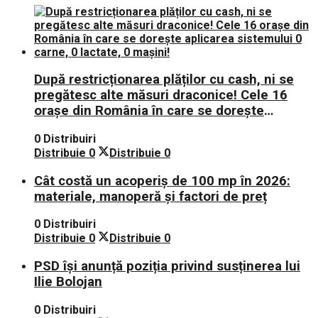
După restricționarea plăților cu cash, ni se
pregătesc alte măsuri draconice! Cele 16
orașe din România în care se dorește
aplicarea sistemului 0 carne, 0 lactate, 0
0 Distribuiri
mașini!
Distribuie
0
Distribuie
0
Cât costă un acoperiș de 100 mp în 2026:
materiale, manoperă și factori de preț
0 Distribuiri
Distribuie
0
Distribuie
0
PSD își anunță poziția privind susținerea lui
Ilie Bolojan
0 Distribuiri