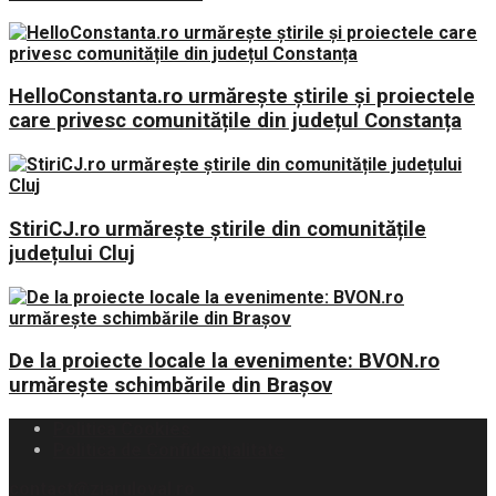
HelloConstanta.ro urmărește știrile și proiectele
care privesc comunitățile din județul Constanța
StiriCJ.ro urmărește știrile din comunitățile
județului Cluj
De la proiecte locale la evenimente: BVON.ro
urmărește schimbările din Brașov
Politica Cookies
Politica de Confidențialitate
contact@ziaruloval.ro