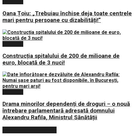
Sănătate
Oana Țoiu: „Trebuiau închise deja toate centrele
mari pentru persoane cu dizabilități!”
Sănătate
Construcția spitalului de 200 de milioane de
euro, blocată de 3 nuci!
Sănătate
Drama minorilor dependenți de droguri – o nouă
întrebare parlamentară adresată domnului
Alexandru Rafila, Ministrul Sănătății
POSTARI POPULARE