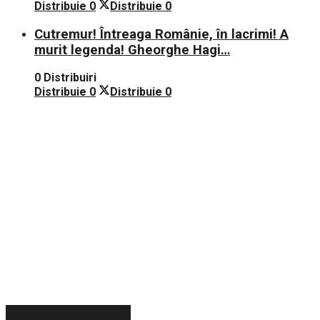
Distribuie
0
Distribuie
0
Cutremur! Întreaga Românie, în lacrimi! A
murit legenda! Gheorghe Hagi…
0 Distribuiri
Distribuie
0
Distribuie
0
ARTICOLE RECENTE