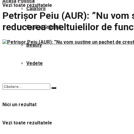
Acasă
Politica
Vezi toate rezultatele
Călătorii
Petrișor Peiu (AUR): ”Nu vom s
reducerea cheltuielilor de func
Casă și Grădină
Beauty
Vedete
Nici un rezultat
Vezi toate rezultatele