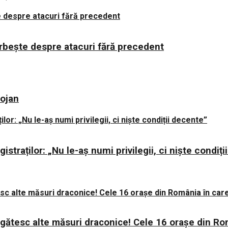
orbește despre atacuri fără precedent
lojan
istraților: „Nu le-aș numi privilegii, ci niște condiț
regătesc alte măsuri draconice! Cele 16 orașe din Ro