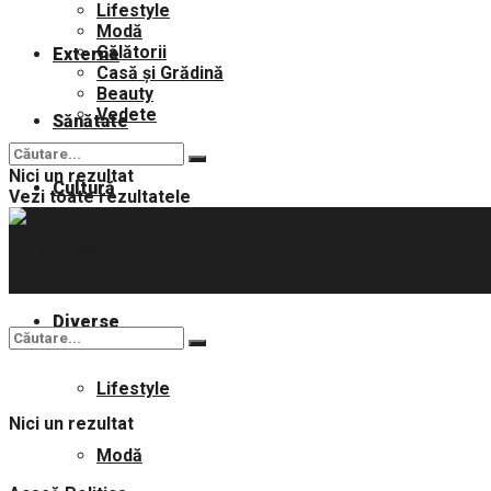
Lifestyle
Modă
Călătorii
Externe
Casă și Grădină
Beauty
Vedete
Sănătate
Nici un rezultat
Cultură
Vezi toate rezultatele
Sport
Diverse
Lifestyle
Nici un rezultat
Modă