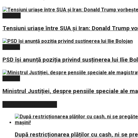
Externe
Tensiuni uriașe între SUA și Iran: Donald Trump v
Politica
PSD își anunță poziția privind susținerea lui Ilie Bo
Politica
Ministrul Justiției, despre pensiile speciale ale mag
POSTARI POPULARE
După restricționarea plăților cu cash, ni se p