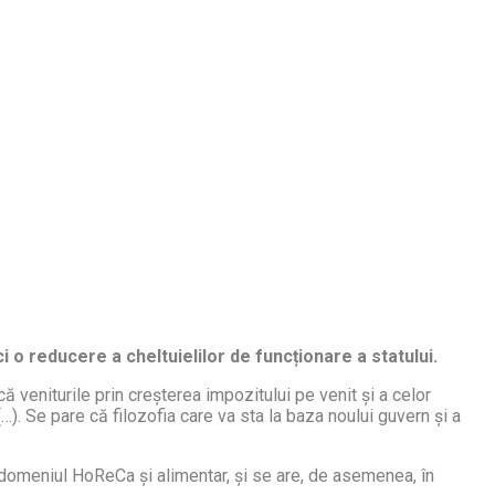
 o reducere a cheltuielilor de funcționare a statului.
că veniturile prin creșterea impozitului pe venit și a celor
(…). Se pare că filozofia care va sta la baza noului guvern și a
 domeniul HoReCa și alimentar, și se are, de asemenea, în