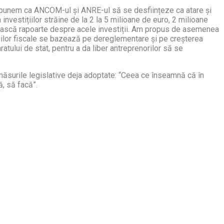
ropunem ca ANCOM-ul și ANRE-ul să se desființeze ca atare și
nvestițiilor străine de la 2 la 5 milioane de euro, 2 milioane
cmească rapoarte despre acele investiții. Am propus de asemenea
ncțiilor fiscale se bazează pe dereglementare și pe creșterea
aratului de stat, pentru a da liber antreprenorilor să se
 măsurile legislative deja adoptate: “Ceea ce înseamnă că în
ă, să facă”.