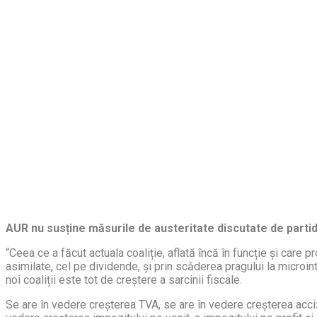
AUR nu susține măsurile de austeritate discutate de partide
“Ceea ce a făcut actuala coaliție, aflată încă în funcție și care 
asimilate, cel pe dividende, și prin scăderea pragului la microint
noi coaliții este tot de creștere a sarcinii fiscale.
Se are în vedere creșterea TVA, se are în vedere creșterea acci