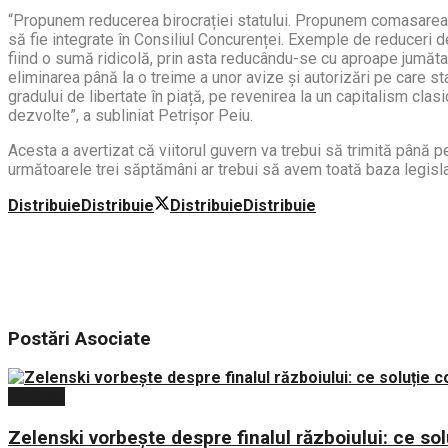
“Propunem reducerea birocrației statului. Propunem comasarea 
să fie integrate în Consiliul Concurenței. Exemple de reduceri de
fiind o sumă ridicolă, prin asta reducându-se cu aproape jumăt
eliminarea până la o treime a unor avize și autorizări pe care st
gradului de libertate în piață, pe revenirea la un capitalism clasi
dezvolte”, a subliniat Petrișor Peiu.
Acesta a avertizat că viitorul guvern va trebui să trimită până 
următoarele trei săptămâni ar trebui să avem toată baza legislat
Distribuie
Distribuie
Distribuie
Distribuie
Postări
Asociate
Politica
Zelenski vorbește despre finalul războiului: ce sol