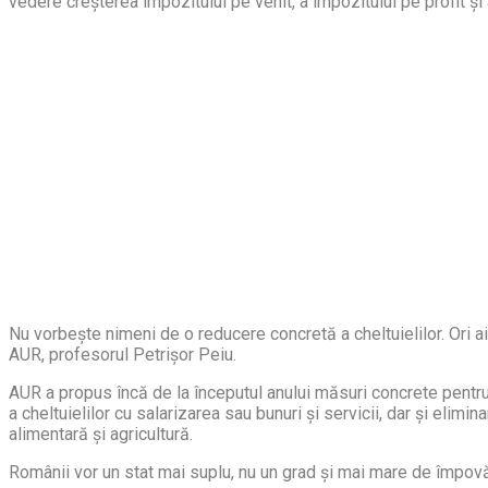
vedere creșterea impozitului pe venit, a impozitului pe profit și 
Nu vorbește nimeni de o reducere concretă a cheltuielilor. Ori aici 
AUR, profesorul Petrișor Peiu.
AUR a propus încă de la începutul anului măsuri concrete pentru 
a cheltuielilor cu salarizarea sau bunuri și servicii, dar și elimina
alimentară și agricultură.
Românii vor un stat mai suplu, nu un grad și mai mare de împov