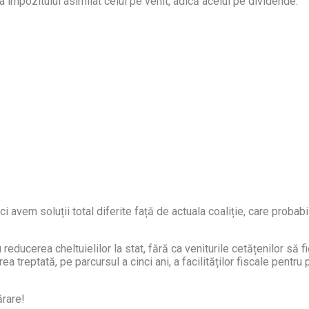
a impozitului asimilat celui pe venit, adică acelui pe dividende.
avem soluții total diferite față de actuala coaliție, care probabil, 
reducerea cheltuielilor la stat, fără ca veniturile cetățenilor să 
rea treptată, pe parcursul a cinci ani, a facilităților fiscale pentru 
ărare!