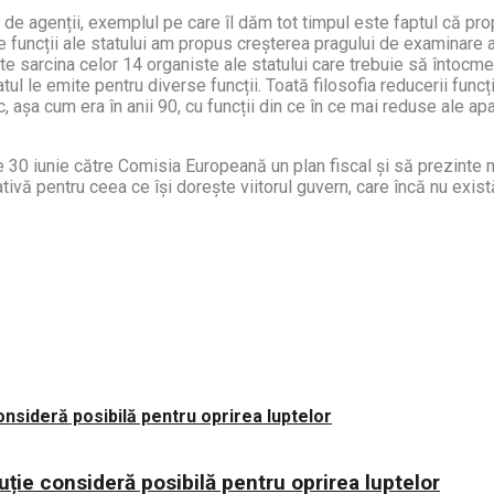
de agenții, exemplul pe care îl dăm tot timpul este faptul că p
 funcții ale statului am propus creșterea pragului de examinare a i
ate sarcina celor 14 organiste ale statului care trebuie să înto
atul le emite pentru diverse funcții. Toată filosofia reducerii fu
c, așa cum era în anii 90, cu funcții din ce în ce mai reduse ale ap
pe 30 iunie către Comisia Europeană un plan fiscal și să prezinte
ivă pentru ceea ce își dorește viitorul guvern, care încă nu exist
uție consideră posibilă pentru oprirea luptelor