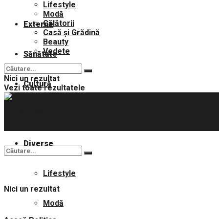
Lifestyle
Modă
Călătorii
Externe
Casă și Grădină
Beauty
Vedete
Sănătate
Nici un rezultat
Cultură
Vezi toate rezultatele
Sport
Diverse
Lifestyle
Nici un rezultat
Modă