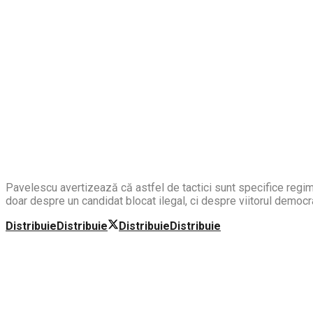
Pavelescu avertizează că astfel de tactici sunt specifice regimu
doar despre un candidat blocat ilegal, ci despre viitorul democ
Distribuie
Distribuie
Distribuie
Distribuie