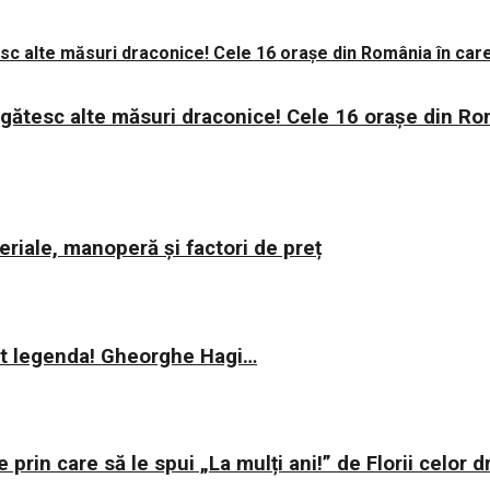
regătesc alte măsuri draconice! Cele 16 orașe din Ro
riale, manoperă și factori de preț
rit legenda! Gheorghe Hagi…
e prin care să le spui „La mulți ani!” de Florii celor d