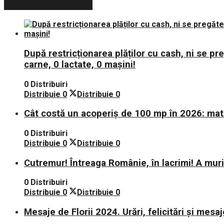
POSTARI POPULARE
După restricționarea plăților cu cash, ni se p
carne, 0 lactate, 0 mașini!
0 Distribuiri
Distribuie
0
Distribuie
0
Cât costă un acoperiș de 100 mp în 2026: mate
0 Distribuiri
Distribuie
0
Distribuie
0
Cutremur! Întreaga Românie, în lacrimi! A mu
0 Distribuiri
Distribuie
0
Distribuie
0
Mesaje de Florii 2024. Urări, felicitări și mesaj