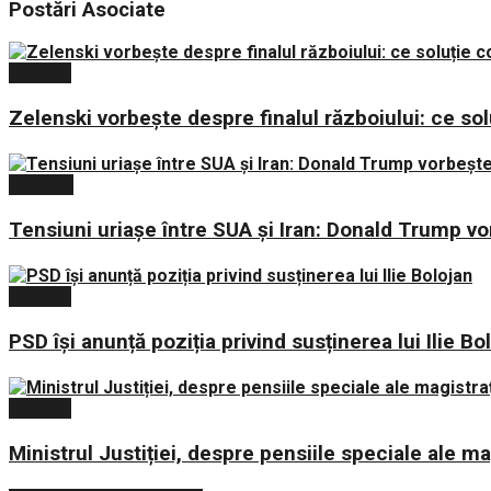
Postări
Asociate
Politica
Zelenski vorbește despre finalul războiului: ce sol
Externe
Tensiuni uriașe între SUA și Iran: Donald Trump v
Politica
PSD își anunță poziția privind susținerea lui Ilie Bo
Politica
Ministrul Justiției, despre pensiile speciale ale mag