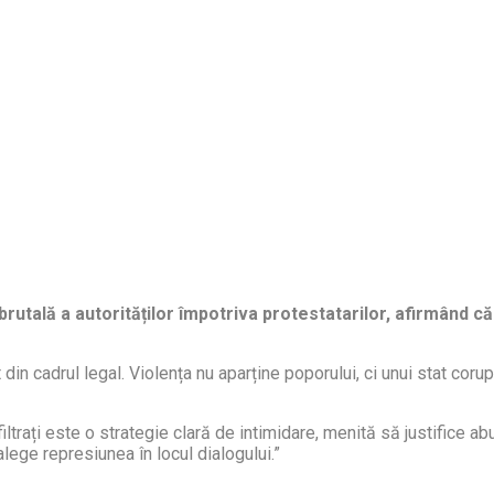
utală a autorităților împotriva protestatarilor, afirmând că 
din cadrul legal. Violența nu aparține poporului, ci unui stat coru
filtrați este o strategie clară de intimidare, menită să justifice 
alege represiunea în locul dialogului.”