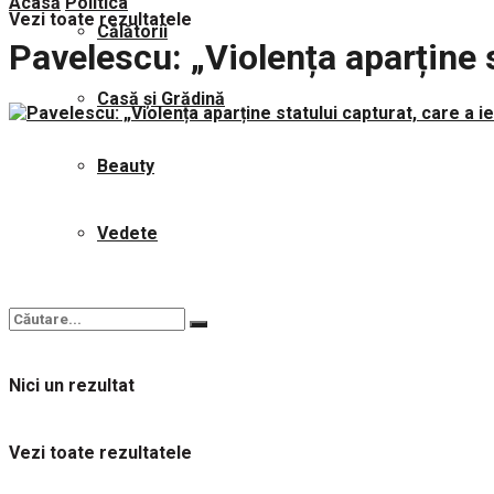
Acasă
Politica
Vezi toate rezultatele
Călătorii
Pavelescu: „Violența aparține st
Casă și Grădină
Beauty
Vedete
Nici un rezultat
Vezi toate rezultatele