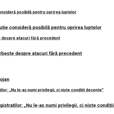
uție consideră posibilă pentru oprirea luptelor
orbește despre atacuri fără precedent
lojan
istraților: „Nu le-aș numi privilegii, ci niște condiț