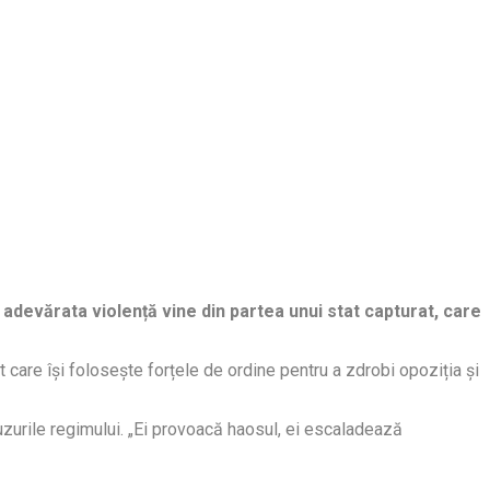
adevărata violență vine din partea unui stat capturat, care
pt care își folosește forțele de ordine pentru a zdrobi opoziția și
abuzurile regimului. „Ei provoacă haosul, ei escaladează