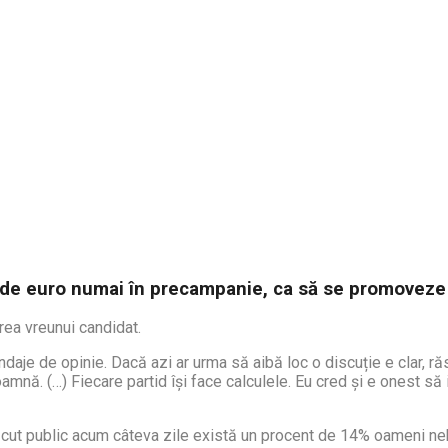
0 de euro numai în precampanie, ca să se promoveze
rea vreunui candidat.
daje de opinie. Dacă azi ar urma să aibă loc o discuție e clar, ră
amnă. (…) Fiecare partid își face calculele. Eu cred și e onest să 
cut public acum câteva zile există un procent de 14% oameni neho