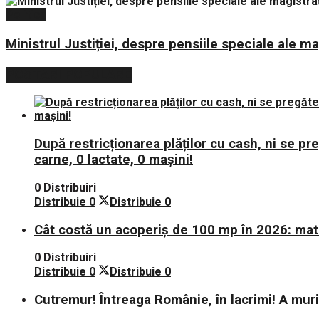
Politica
Ministrul Justiției, despre pensiile speciale ale mag
POSTARI POPULARE
După restricționarea plăților cu cash, ni se p
carne, 0 lactate, 0 mașini!
0 Distribuiri
Distribuie
0
Distribuie
0
Cât costă un acoperiș de 100 mp în 2026: mate
0 Distribuiri
Distribuie
0
Distribuie
0
Cutremur! Întreaga Românie, în lacrimi! A mu