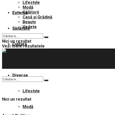
Lifestyle
Modă
Călătorii
Externe
Casă și Grădină
Beauty
Vedete
Sănătate
Nici un rezultat
Cultură
Vezi toate rezultatele
Sport
Diverse
Lifestyle
Nici un rezultat
Modă