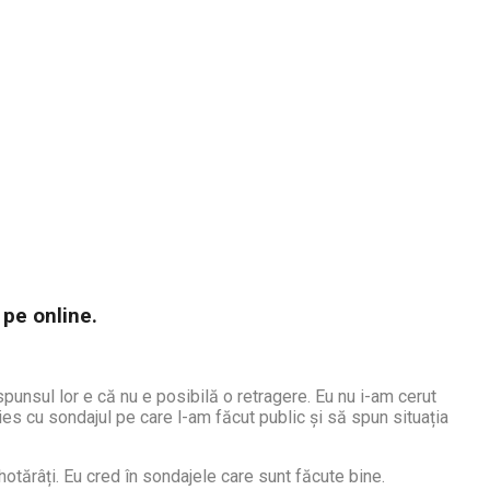
 pe online.
spunsul lor e că nu e posibilă o retragere. Eu nu i-am cerut
ies cu sondajul pe care l-am făcut public și să spun situația
tărâți. Eu cred în sondajele care sunt făcute bine.