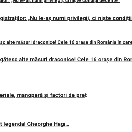
istraților: „Nu le-aș numi privilegii, ci niște condiț
regătesc alte măsuri draconice! Cele 16 orașe din Ro
riale, manoperă și factori de preț
rit legenda! Gheorghe Hagi…