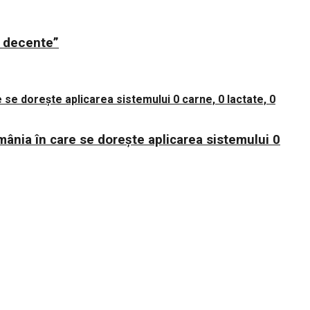
ii decente”
mânia în care se dorește aplicarea sistemului 0