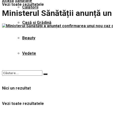
Acasă
Sănătate
Vezi toate rezultatele
Călătorii
Ministerul Sănătății anunță u
Casă și Grădină
Beauty
Vedete
Nici un rezultat
Vezi toate rezultatele