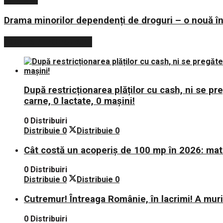
Drama minorilor dependenți de droguri – o nouă în
POSTARI POPULARE
După restricționarea plăților cu cash, ni se p
carne, 0 lactate, 0 mașini!
0 Distribuiri
Distribuie
0
Distribuie
0
Cât costă un acoperiș de 100 mp în 2026: mate
0 Distribuiri
Distribuie
0
Distribuie
0
Cutremur! Întreaga Românie, în lacrimi! A mu
0 Distribuiri