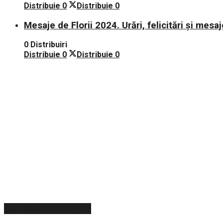
Distribuie
0
Distribuie
0
Mesaje de Florii 2024. Urări, felicitări și mesaj
0 Distribuiri
Distribuie
0
Distribuie
0
ARTICOLE RECENTE