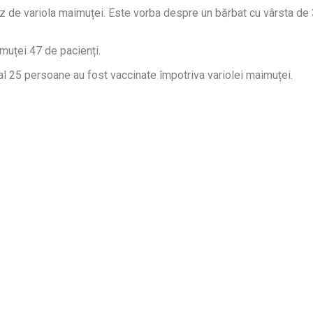
az de variola maimuței. Este vorba despre un bărbat cu vârsta de 3
muței 47 de pacienți.
al 25 persoane au fost vaccinate împotriva variolei maimuței.