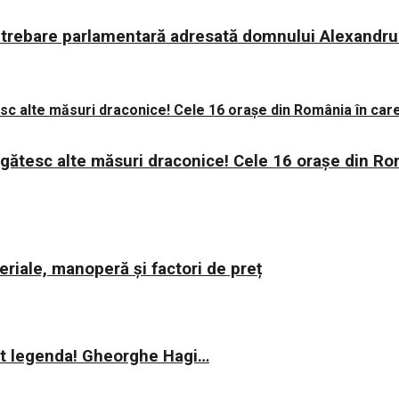
trebare parlamentară adresată domnului Alexandru Ra
regătesc alte măsuri draconice! Cele 16 orașe din Ro
riale, manoperă și factori de preț
rit legenda! Gheorghe Hagi…