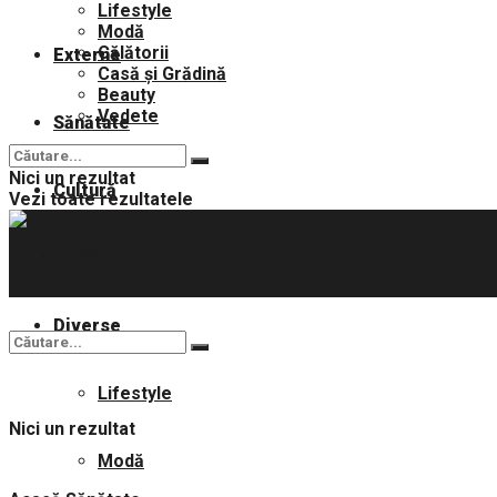
Lifestyle
Modă
Călătorii
Externe
Casă și Grădină
Beauty
Vedete
Sănătate
Nici un rezultat
Cultură
Vezi toate rezultatele
Sport
Diverse
Lifestyle
Nici un rezultat
Modă