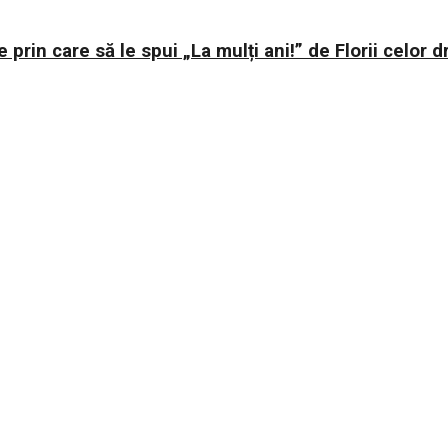
e prin care să le spui „La mulți ani!” de Florii celor d