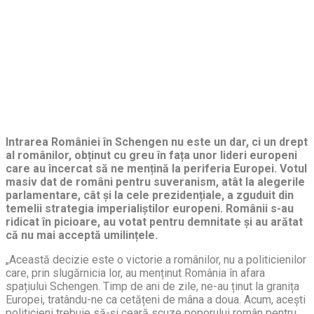
Intrarea României în Schengen nu este un dar, ci un drept
al românilor, obținut cu greu în fața unor lideri europeni
care au încercat să ne mențină la periferia Europei. Votul
masiv dat de români pentru suveranism, atât la alegerile
parlamentare, cât și la cele prezidențiale, a zguduit din
temelii strategia imperialiștilor europeni. Românii s-au
ridicat în picioare, au votat pentru demnitate și au arătat
că nu mai acceptă umilințele.
„Această decizie este o victorie a românilor, nu a politicienilor
care, prin slugărnicia lor, au menținut România în afara
spațiului Schengen. Timp de ani de zile, ne-au ținut la granița
Europei, tratându-ne ca cetățeni de mâna a doua. Acum, acești
politicieni trebuie să-și ceară scuze poporului român pentru