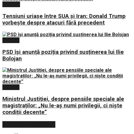
Externe
Tensiuni uriașe între SUA și Iran: Donald Trump
vorbește despre atacuri fără precedent
Politica
PSD își anunță poziția privind susținerea lui Ilie
Bolojan
Politica
Ministrul Justiției, despre pensiile speciale ale
magistraților: „Nu le-aș numi privilegii, ci niște
condiții decente”
POSTARI POPULARE