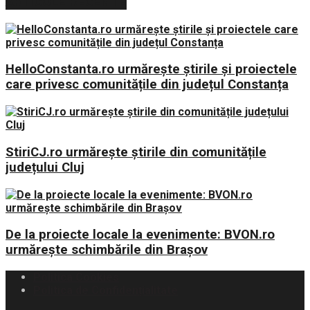
ARTICOLE RECENTE
HelloConstanta.ro urmărește știrile și proiectele
care privesc comunitățile din județul Constanța
StiriCJ.ro urmărește știrile din comunitățile
județului Cluj
De la proiecte locale la evenimente: BVON.ro
urmărește schimbările din Brașov
Politica Cookies
Politica de Confidențialitate