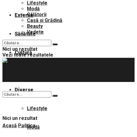
Lifestyle
Modă
Călătorii
Externe
Casă și Grădină
Beauty
Vedete
Sănătate
Nici un rezultat
Cultură
Vezi toate rezultatele
Sport
Diverse
Lifestyle
Nici un rezultat
Acasă
Politica
Modă