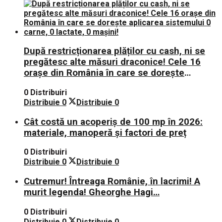
După restricționarea plăților cu cash, ni se
pregătesc alte măsuri draconice! Cele 16
orașe din România în care se dorește
aplicarea sistemului 0 carne, 0 lactate, 0
0 Distribuiri
mașini!
Distribuie
0
Distribuie
0
Cât costă un acoperiș de 100 mp în 2026:
materiale, manoperă și factori de preț
0 Distribuiri
Distribuie
0
Distribuie
0
Cutremur! Întreaga Românie, în lacrimi! A
murit legenda! Gheorghe Hagi…
0 Distribuiri
Distribuie
0
Distribuie
0