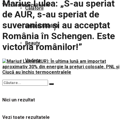
Marius Lulea: „S-au speriat
Vezi toate rezultatele
Călătorii
de AUR, s-au speriat de
suveranism și au acceptat
Casă și Grădină
România în Schengen. Este
Beauty
victoria românilor!”
Vedete
Nici un rezultat
Vezi toate rezultatele