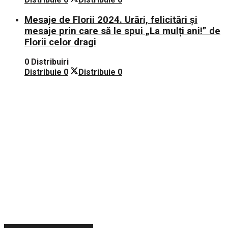
Mesaje de Florii 2024. Urări, felicitări și
mesaje prin care să le spui „La mulți ani!” de
Florii celor dragi
0 Distribuiri
Distribuie
0
Distribuie
0