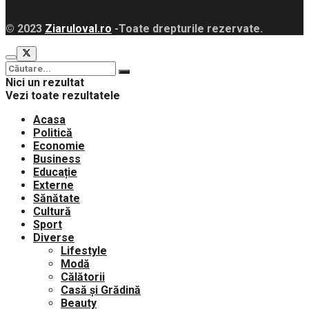
contact@ziaruloval.ro
© 2023
Ziaruloval.ro
-Toate drepturile rezervate.
Nici un rezultat
Vezi toate rezultatele
Acasa
Politică
Economie
Business
Educație
Externe
Sănătate
Cultură
Sport
Diverse
Lifestyle
Modă
Călătorii
Casă și Grădină
Beauty