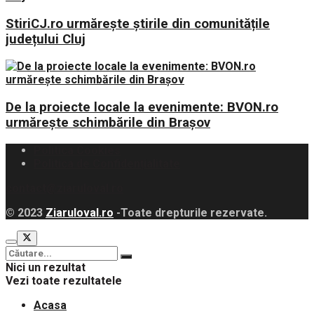
StiriCJ.ro urmărește știrile din comunitățile
județului Cluj
De la proiecte locale la evenimente: BVON.ro
urmărește schimbările din Brașov
Politica Cookies
Politica de Confidențialitate
contact@ziaruloval.ro
© 2023
Ziaruloval.ro
-Toate drepturile rezervate.
Nici un rezultat
Vezi toate rezultatele
Acasa