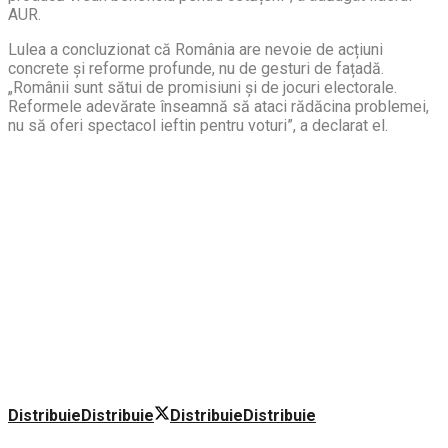
AUR.
Lulea a concluzionat că România are nevoie de acțiuni
concrete și reforme profunde, nu de gesturi de fațadă.
„Românii sunt sătui de promisiuni și de jocuri electorale.
Reformele adevărate înseamnă să ataci rădăcina problemei,
nu să oferi spectacol ieftin pentru voturi”, a declarat el.
Distribuie
Distribuie
Distribuie
Distribuie