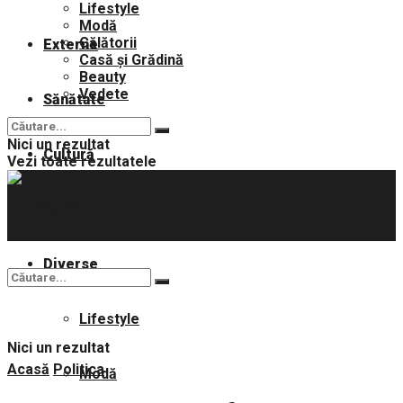
Lifestyle
Modă
Călătorii
Externe
Casă și Grădină
Beauty
Vedete
Sănătate
Nici un rezultat
Cultură
Vezi toate rezultatele
Sport
Diverse
Lifestyle
Nici un rezultat
Acasă
Politica
Modă