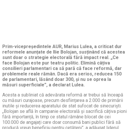
Prim-vicepreședintele AUR, Marius Lulea, a criticat dur
reformele anunțate de Ilie Bolojan, susținând că acestea
sunt doar o strategie electorală fără impact real. „Ce
face Bolojan este pur teatru politic. Elimină câțiva
consilieri parlamentari ca să pară că face reformă, dar
problemele reale rămân. Dacă era serios, reducea 150
de parlamentari, lăsând doar 300, și nu se oprea la
măsuri superficiale”, a declarat Lulea.
Acesta a subliniat că adevărata reformă ar trebui să înceapă
cu măsuri curajoase, precum desființarea a 2.000 de primării
inutile și reducerea aparatului de stat sufocat de sinecuriști.
„Bolojan se află în campanie electorală și sacrifică câțiva pioni
fără importanță, în timp ce statul rămâne blocat de cei
100.000 de angajați care doar consumă bani publici fără să
producă vreun beneficiu pentru cetățeni”, a adăugat liderul