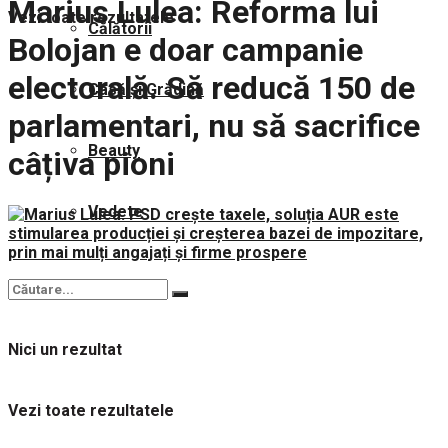
Marius Lulea: Reforma lui
Vezi toate rezultatele
Călătorii
Bolojan e doar campanie
electorală. Să reducă 150 de
Casă și Grădină
parlamentari, nu să sacrifice
Beauty
câțiva pioni
Vedete
Nici un rezultat
Vezi toate rezultatele