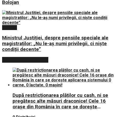
Bolojan
Politica
Ministrul Justiției, despre pensiile speciale ale
magistraților: „Nu le-aș numi privilegii, ci niște
condiții decente”
POSTARI POPULARE
După restricționarea plăților cu cash, ni se
pregătesc alte măsuri draconice! Cele 16
orașe din România în care se dorește
aplicarea sistemului 0 carne, 0 lactate, 0