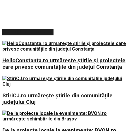
ARTICOLE RECENTE
HelloConstanta.ro urmărește știrile și proiectele
care privesc comunitățile din județul Constanța
StiriCJ.ro urmărește știrile din comunitățile
județului Cluj
De la proiecte locale la evenimente: BVON.ro