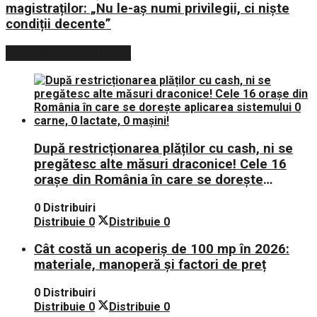
magistraților: „Nu le-aș numi privilegii, ci niște
condiții decente”
POSTARI POPULARE
După restricționarea plăților cu cash, ni se
pregătesc alte măsuri draconice! Cele 16
orașe din România în care se dorește
aplicarea sistemului 0 carne, 0 lactate, 0
0 Distribuiri
mașini!
Distribuie
0
Distribuie
0
Cât costă un acoperiș de 100 mp în 2026:
materiale, manoperă și factori de preț
0 Distribuiri
Distribuie
0
Distribuie
0