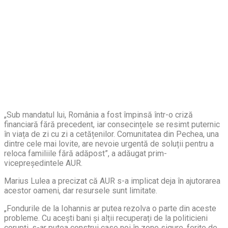
„Sub mandatul lui, România a fost împinsă într-o criză
financiară fără precedent, iar consecințele se resimt puternic
în viața de zi cu zi a cetățenilor. Comunitatea din Pechea, una
dintre cele mai lovite, are nevoie urgentă de soluții pentru a
reloca familiile fără adăpost”, a adăugat prim-
vicepreședintele AUR.
Marius Lulea a precizat că AUR s-a implicat deja în ajutorarea
acestor oameni, dar resursele sunt limitate.
„Fondurile de la Iohannis ar putea rezolva o parte din aceste
probleme. Cu acești bani și alții recuperați de la politicieni
corupți, s-ar putea construi case noi în zone sigure, ferite de