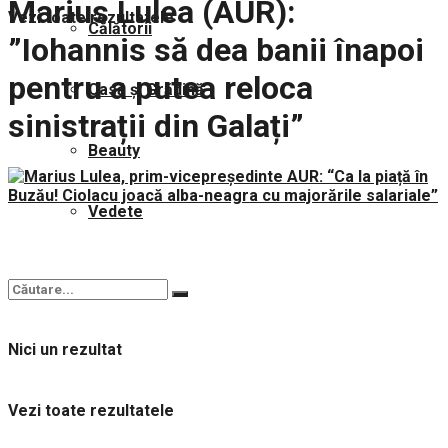
Marius Lulea (AUR):
Vezi toate rezultatele
Călătorii
”Iohannis să dea banii înapoi
pentru a putea reloca
Casă și Grădină
sinistrații din Galați”
Beauty
Vedete
Nici un rezultat
Vezi toate rezultatele