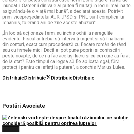
inundații. Oamenii din vale ar putea fi mutați în locuri mai înalte,
asigurându-le o viață mai bună”, a declarat acesta. Potrivit
prim-vicepreședintelui AUR, „PSD și PNL sunt complicii lui
Iohannis, tolerând ani de zile aceste abuzuri”.
„În loc să acționeze ferm, au închis ochii la neregulile
evidente. Fiscul ar trebui să intervină urgent și să îi ia banii
din conturi, exact cum procedează cu fiecare român de rând
sau cu firmele mici. Dacă ei pot pune popriri și confiscări
peste noapte, de ce nu fac același lucru și cu cei care au furat
de la stat? Este timpul ca legea să fie aplicată egal, fără
protecții pentru cei aflați la putere”, a conchis Marius Lulea.
Distribuie
Distribuie
Distribuie
Distribuie
Postări
Asociate
Politica