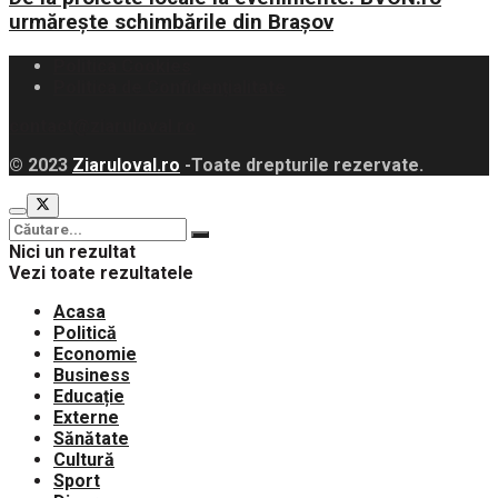
urmărește schimbările din Brașov
Politica Cookies
Politica de Confidențialitate
contact@ziaruloval.ro
© 2023
Ziaruloval.ro
-Toate drepturile rezervate.
Nici un rezultat
Vezi toate rezultatele
Acasa
Politică
Economie
Business
Educație
Externe
Sănătate
Cultură
Sport