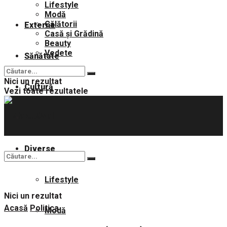
Lifestyle
Modă
Călătorii
Externe
Casă și Grădină
Beauty
Vedete
Sănătate
Nici un rezultat
Cultură
Vezi toate rezultatele
Sport
Diverse
Lifestyle
Nici un rezultat
Acasă
Politica
Modă