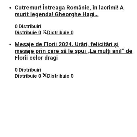
Cutremur! Întreaga Românie, în lacrimi! A
murit legenda! Gheorghe Hagi…
0 Distribuiri
Distribuie
0
Distribuie
0
Mesaje de Florii 2024. Urări, felicitări și
mesaje prin care să le spui „La mulți ani!” de
Florii celor dragi
0 Distribuiri
Distribuie
0
Distribuie
0