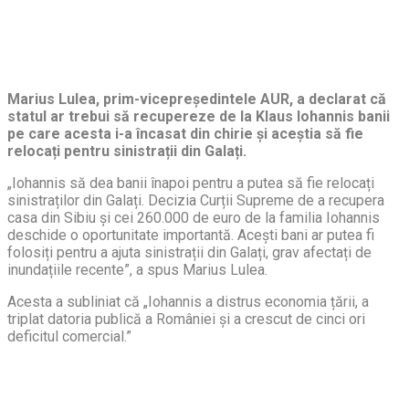
Marius Lulea, prim-vicepreședintele AUR, a declarat că
statul ar trebui să recupereze de la Klaus Iohannis banii
pe care acesta i-a încasat din chirie și aceștia să fie
relocați pentru sinistrații din Galați.
„Iohannis să dea banii înapoi pentru a putea să fie relocați
sinistraților din Galați. Decizia Curții Supreme de a recupera
casa din Sibiu și cei 260.000 de euro de la familia Iohannis
deschide o oportunitate importantă. Acești bani ar putea fi
folosiți pentru a ajuta sinistrații din Galați, grav afectați de
inundațiile recente”, a spus Marius Lulea.
Acesta a subliniat că „Iohannis a distrus economia țării, a
triplat datoria publică a României și a crescut de cinci ori
deficitul comercial.”