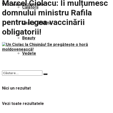
Marcel Ciolacu: Îi mulțumesc
Vezi toate rezultatele
Călătorii
domnului ministru Rafila
pentru legea vaccinării
Casă și Grădină
obligatorii!
Beauty
Vedete
Nici un rezultat
Vezi toate rezultatele