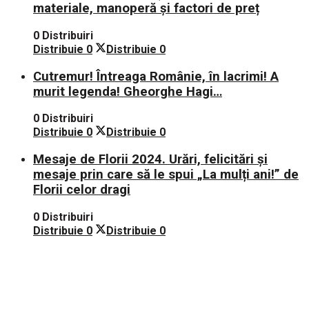
materiale, manoperă și factori de preț
0 Distribuiri
Distribuie
0
Distribuie
0
Cutremur! Întreaga Românie, în lacrimi! A
murit legenda! Gheorghe Hagi…
0 Distribuiri
Distribuie
0
Distribuie
0
Mesaje de Florii 2024. Urări, felicitări și
mesaje prin care să le spui „La mulți ani!” de
Florii celor dragi
0 Distribuiri
Distribuie
0
Distribuie
0