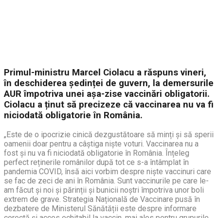
Primul-ministru Marcel Ciolacu a răspuns vineri,
în deschiderea ședinței de guvern, la demersurile
AUR împotriva unei așa-zise vaccinări obligatorii.
Ciolacu a ținut să precizeze că vaccinarea nu va fi
niciodată obligatorie în România.
„Este de o ipocrizie cinică dezgustătoare să minți și să sperii
oamenii doar pentru a câștiga niște voturi. Vaccinarea nu a
fost și nu va fi niciodată obligatorie în România. Înțeleg
perfect reținerile românilor după tot ce s-a întâmplat în
pandemia COVID, însă aici vorbim despre niște vaccinuri care
se fac de zeci de ani în România. Sunt vaccinurile pe care le-
am făcut și noi și părinții și bunicii noștri împotriva unor boli
extrem de grave. Strategia Națională de Vaccinare pusă în
dezbatere de Ministerul Sănătății este despre informare
corectă și acces echitabil la vaccin, mai ales pentru grupurile