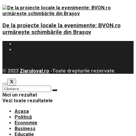
De la proiecte locale la evenimente: BVON.ro
urmărește schimbările din Brașov
Politica Cookies
Politica de Confidențialitate
contact@ziaruloval.ro
© 2023
Ziaruloval.ro
-Toate drepturile rezervate.
Nici un rezultat
Vezi toate rezultatele
Acasa
Politică
Economie
Business
Educație