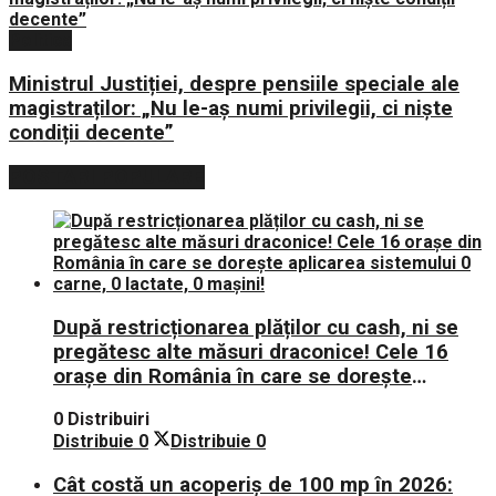
Politica
Ministrul Justiției, despre pensiile speciale ale
magistraților: „Nu le-aș numi privilegii, ci niște
condiții decente”
POSTARI POPULARE
După restricționarea plăților cu cash, ni se
pregătesc alte măsuri draconice! Cele 16
orașe din România în care se dorește
aplicarea sistemului 0 carne, 0 lactate, 0
0 Distribuiri
mașini!
Distribuie
0
Distribuie
0
Cât costă un acoperiș de 100 mp în 2026: