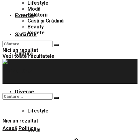
Lifestyle
Modă
Călătorii
Externe
Casă și Grădină
Beauty
Vedete
Sănătate
Nici un rezultat
Cultură
Vezi toate rezultatele
Sport
Diverse
Lifestyle
Nici un rezultat
Acasă
Politica
Modă