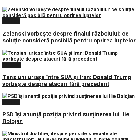
Politica
Zelenski vorbește despre finalul războiului: ce
soluție consideră posibilă pentru oprirea luptelor
Externe
Tensiuni uriașe între SUA și Iran: Donald Trump
vorbește despre atacuri fără precedent
Politica
PSD își anunță poziția privind susținerea lui Ilie
Bolojan