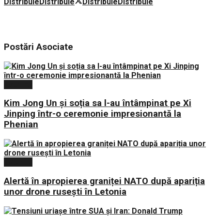
Distribuie
Distribuie
Distribuie
Distribuie
Postări
Asociate
Externe
Kim Jong Un și soția sa l-au întâmpinat pe Xi
Jinping într-o ceremonie impresionantă la
Phenian
Externe
Alertă în apropierea graniței NATO după apariția
unor drone rusești în Letonia