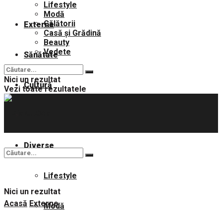
Lifestyle
Modă
Călătorii
Externe
Casă și Grădină
Beauty
Vedete
Sănătate
Nici un rezultat
Cultură
Vezi toate rezultatele
Sport
Diverse
Lifestyle
Nici un rezultat
Acasă
Externe
Modă