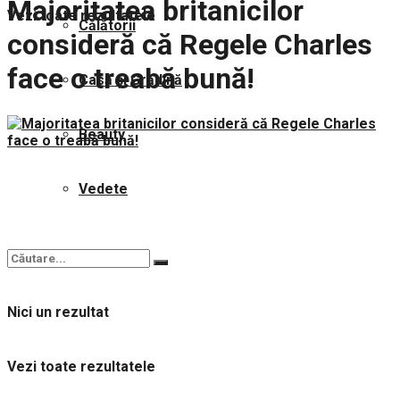
Majoritatea britanicilor
Vezi toate rezultatele
Călătorii
consideră că Regele Charles
face o treabă bună!
Casă și Grădină
Beauty
Vedete
Nici un rezultat
Vezi toate rezultatele