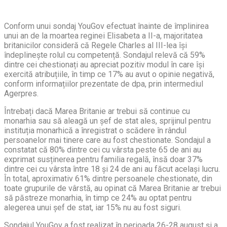
Conform unui sondaj YouGov efectuat înainte de împlinirea
unui an de la moartea reginei Elisabeta a II-a, majoritatea
britanicilor consideră că Regele Charles al III-lea își
îndeplinește rolul cu competență. Sondajul relevă că 59%
dintre cei chestionați au apreciat pozitiv modul în care își
exercită atribuțiile, în timp ce 17% au avut o opinie negativă,
conform informațiilor prezentate de dpa, prin intermediul
Agerpres.
Întrebați dacă Marea Britanie ar trebui să continue cu
monarhia sau să aleagă un șef de stat ales, sprijinul pentru
instituția monarhică a înregistrat o scădere în rândul
persoanelor mai tinere care au fost chestionate. Sondajul a
constatat că 80% dintre cei cu vârsta peste 65 de ani au
exprimat susținerea pentru familia regală, însă doar 37%
dintre cei cu vârsta între 18 și 24 de ani au făcut același lucru.
În total, aproximativ 61% dintre persoanele chestionate, din
toate grupurile de vârstă, au opinat că Marea Britanie ar trebui
să păstreze monarhia, în timp ce 24% au optat pentru
alegerea unui șef de stat, iar 15% nu au fost siguri.
Sondajul YouGov a fost realizat în perioada 26-28 august și a