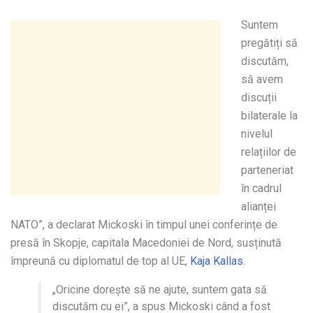
Suntem
pregătiți să
discutăm,
să avem
discuții
bilaterale la
nivelul
relațiilor de
parteneriat
în cadrul
alianței
NATO”, a declarat Mickoski în timpul unei conferințe de
presă în Skopje, capitala Macedoniei de Nord, susținută
împreună cu diplomatul de top al UE,
Kaja Kallas
.
„Oricine dorește să ne ajute, suntem gata să
discutăm cu ei”, a spus Mickoski când a fost