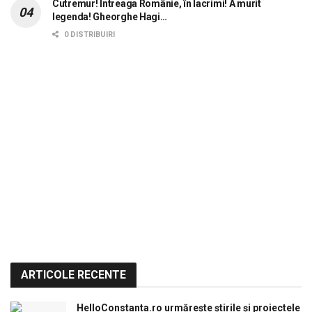
Cutremur! Întreaga Românie, în lacrimi! A murit
legenda! Gheorghe Hagi…
0 DISTRIBUIRI
ARTICOLE RECENTE
HelloConstanta.ro urmărește știrile și proiectele