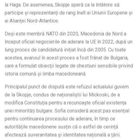
la Haga. De asemenea, Skopje speră ca la întâlnire să
participe și reprezentanți de rang înalt ai Uniunii Europene și
ai Alianței Nord-Atlantice.
Deși este membră NATO din 2020, Macedonia de Nord a
început oficial negocierile de aderare la UE în 2022, după un
lung proces de candidatură inițiat încă din 2005. Cu toate
acestea, avansul în acest proces a fost frânat de Bulgaria,
care a formulat obiecții legate de chestiuni sensibile privind
istoria comună și limba macedoneană.
Principalul punct de dispută este refuzul actualului guvern
de la Skopje, condus de naționaliștii lui Mickoski, de a
modifica Constituția pentru a recunoaște oficial existența
unei minorități bulgare. Sofia consideră acest pas esențial
pentru continuarea procesului de aderare, în timp ce
autoritățile macedonene susțin că o astfel de cerință
afectează suveranitatea și identitatea națională a țării.