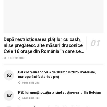
După restricționarea plăților cu cash,
ni se pregătesc alte măsuri draconice!
Cele 16 orașe din România în care se
dorește aplicarea sistemului 0 carne, 0
0 DISTRIBUIRI
lactate, 0 mașini!
Cât costă un acoperiș de 100 mp în 2026: materiale,
manoperă și factori de preț
0 DISTRIBUIRI
PSD își anunță poziția privind susținerea lui Ilie Bolojan
0 DISTRIBUIRI