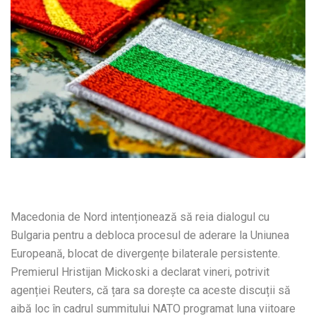
Macedonia de Nord intenționează să reia dialogul cu
Bulgaria pentru a debloca procesul de aderare la Uniunea
Europeană, blocat de divergențe bilaterale persistente.
Premierul Hristijan Mickoski a declarat vineri, potrivit
agenției Reuters, că țara sa dorește ca aceste discuții să
aibă loc în cadrul summitului NATO programat luna viitoare